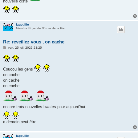
nouvelle ciste
lagouille
Membre Royal de l'Ordre de la Pie
Re: reveillez vous , on cache
M
ven. 25 juil. 2025 23:25
e
s
s
a
g
Coucou les gens
e
on cache
on cache
on cache
encore trois nouvelles bwates pour aujourd'hui
a demain peut être
lagouille