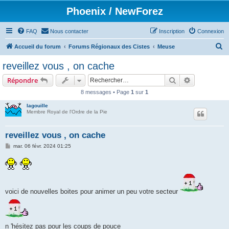
Phoenix / NewForez
FAQ
Nous contacter
Inscription
Connexion
R
Accueil du forum
Forums Régionaux des Cistes
Meuse
e
reveillez vous , on cache
c
Rechercher
Recherche 
Répondre
h
8 messages • Page
1
sur
1
e
lagouille
r
Membre Royal de l'Ordre de la Pie
c
h
reveillez vous , on cache
e
M
mar. 06 févr. 2024 01:25
e
r
s
s
a
g
e
voici de nouvelles boites pour animer un peu votre secteur
n 'hésitez pas pour les coups de pouce