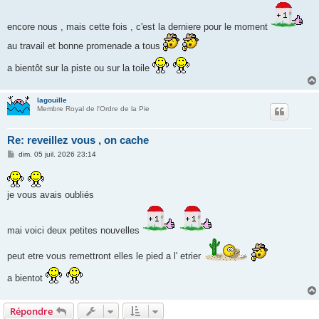
g
e
encore nous , mais cette fois , c'est la derniere pour le moment
au travail et bonne promenade a tous
a bientôt sur la piste ou sur la toile
lagouille
Membre Royal de l'Ordre de la Pie
Re: reveillez vous , on cache
M
dim. 05 juil. 2026 23:14
e
s
s
a
je vous avais oubliés
g
e
mai voici deux petites nouvelles
peut etre vous remettront elles le pied a l' etrier
a bientot
Répondre