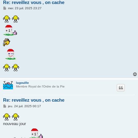
Re: reveillez vous , on cache
M
mer. 23 juil. 2025 23:27
e
s
s
a
g
e
lagouille
Membre Royal de l'Ordre de la Pie
Re: reveillez vous , on cache
M
jeu. 24 juil. 2025 00:17
e
s
s
a
nouveau jour
g
e