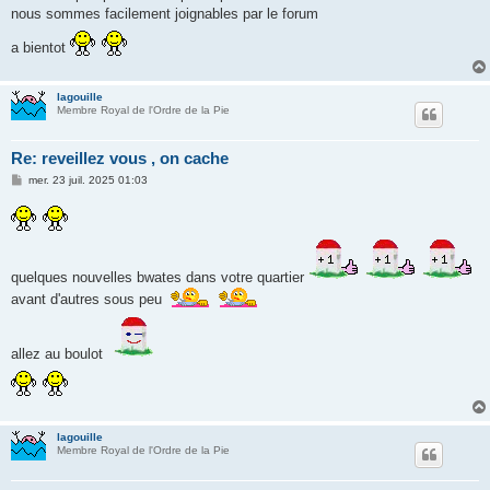
nous sommes facilement joignables par le forum
a bientot
lagouille
Membre Royal de l'Ordre de la Pie
Re: reveillez vous , on cache
M
mer. 23 juil. 2025 01:03
e
s
s
a
g
e
quelques nouvelles bwates dans votre quartier
avant d'autres sous peu
allez au boulot
lagouille
Membre Royal de l'Ordre de la Pie