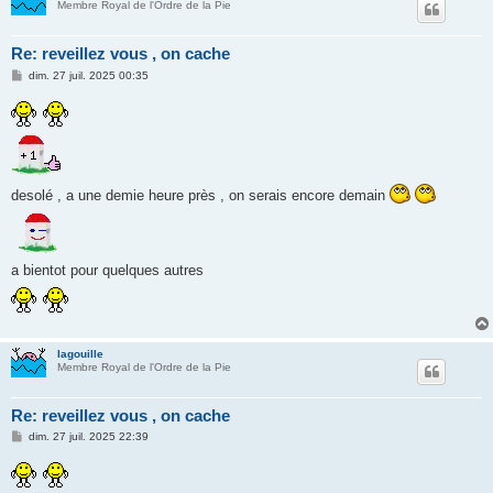
Membre Royal de l'Ordre de la Pie
Re: reveillez vous , on cache
M
dim. 27 juil. 2025 00:35
e
s
s
a
g
e
desolé , a une demie heure près , on serais encore demain
a bientot pour quelques autres
lagouille
Membre Royal de l'Ordre de la Pie
Re: reveillez vous , on cache
M
dim. 27 juil. 2025 22:39
e
s
s
a