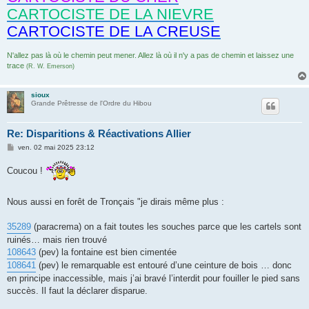
CARTOCISTE DE LA NIEVRE
CARTOCISTE DE LA CREUSE
N'allez pas là où le chemin peut mener. Allez là où il n'y a pas de chemin et laissez une
trace
(R. W. Emerson)
sioux
Grande Prêtresse de l'Ordre du Hibou
Re: Disparitions & Réactivations Allier
M
ven. 02 mai 2025 23:12
e
s
Coucou !
s
a
g
e
Nous aussi en forêt de Tronçais "je dirais même plus :
35289
(paracrema) on a fait toutes les souches parce que les cartels sont
ruinés… mais rien trouvé
108643
(pev) la fontaine est bien cimentée
108641
(pev) le remarquable est entouré d’une ceinture de bois … donc
en principe inaccessible, mais j’ai bravé l’interdit pour fouiller le pied sans
succès. Il faut la déclarer disparue.