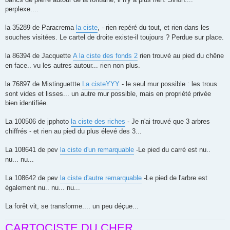
perplexe....
la 35289 de Paracrema
la ciste
, - rien repéré du tout, et rien dans les
souches visitées. Le cartel de droite existe-il toujours ? Perdue sur place.
la 86394 de Jacquette
A la ciste des fonds 2
rien trouvé au pied du chêne
en face.. vu les autres autour... rien non plus.
la 76897 de Mistinguettte
La cisteYYY
- le seul mur possible : les trous
sont vides et lisses... un autre mur possible, mais en propriété privée
bien identifiée.
La 100506 de jpphoto
la ciste des riches
- Je n'ai trouvé que 3 arbres
chiffrés - et rien au pied du plus élevé des 3...
La 108641 de pev
la ciste d'un remarquable
-Le pied du carré est nu..
nu... nu...
La 108642 de pev
la ciste d'autre remarquable
-Le pied de l'arbre est
également nu.. nu... nu...
La forêt vit, se transforme.... un peu déçue...
CARTOCISTE DU CHER