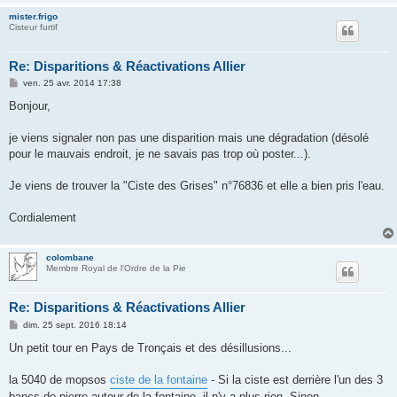
mister.frigo
Cisteur furtif
Re: Disparitions & Réactivations Allier
M
ven. 25 avr. 2014 17:38
e
s
Bonjour,
s
a
g
je viens signaler non pas une disparition mais une dégradation (désolé
e
pour le mauvais endroit, je ne savais pas trop où poster...).
Je viens de trouver la "Ciste des Grises" n°76836 et elle a bien pris l'eau.
Cordialement
colombane
Membre Royal de l'Ordre de la Pie
Re: Disparitions & Réactivations Allier
M
dim. 25 sept. 2016 18:14
e
s
Un petit tour en Pays de Tronçais et des désillusions...
s
a
g
la 5040 de mopsos
ciste de la fontaine
- Si la ciste est derrière l'un des 3
e
bancs de pierre autour de la fontaine, il n'y a plus rien. Sinon....