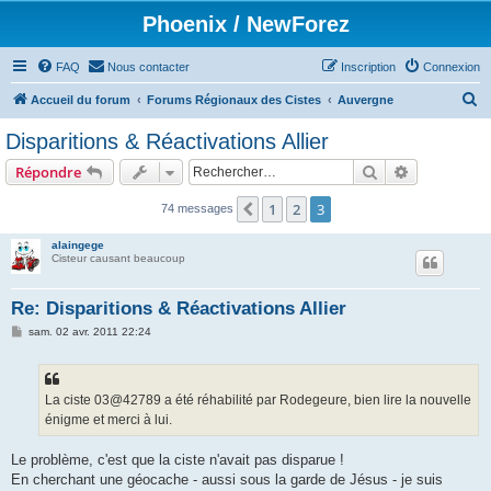
Phoenix / NewForez
FAQ
Nous contacter
Inscription
Connexion
R
Accueil du forum
Forums Régionaux des Cistes
Auvergne
e
Disparitions & Réactivations Allier
c
Rechercher
Recherche 
Répondre
h
e
1
2
3
Précédent
74 messages
r
alaingege
c
Cisteur causant beaucoup
h
Re: Disparitions & Réactivations Allier
e
M
sam. 02 avr. 2011 22:24
r
e
s
s
a
g
La ciste 03@42789 a été réhabilité par Rodegeure, bien lire la nouvelle
e
énigme et merci à lui.
Le problème, c'est que la ciste n'avait pas disparue !
En cherchant une géocache - aussi sous la garde de Jésus - je suis