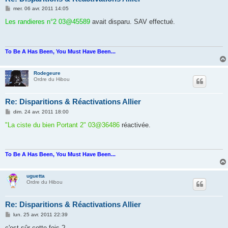
M
mer. 06 avr. 2011 14:05
e
s
Les randieres n°2 03@45589
avait disparu. SAV effectué.
s
a
g
e
To Be A Has Been, You Must Have Been...
Rodegeure
Ordre du Hibou
Re: Disparitions & Réactivations Allier
M
dim. 24 avr. 2011 18:00
e
s
"La ciste du bien Portant 2" 03@36486
réactivée.
s
a
g
e
To Be A Has Been, You Must Have Been...
uguetta
Ordre du Hibou
Re: Disparitions & Réactivations Allier
M
lun. 25 avr. 2011 22:39
e
s
c'est sûr cette fois ?