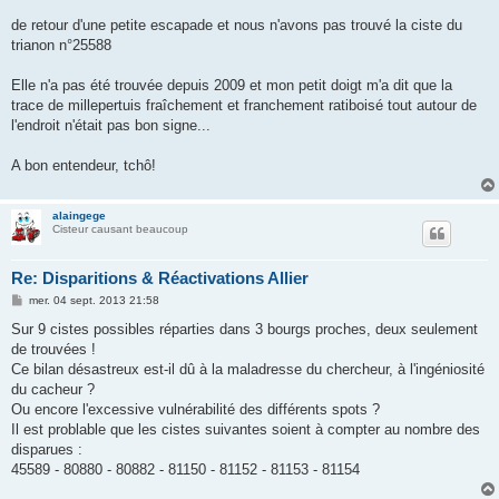
a
g
de retour d'une petite escapade et nous n'avons pas trouvé la ciste du
e
trianon n°25588
Elle n'a pas été trouvée depuis 2009 et mon petit doigt m'a dit que la
trace de millepertuis fraîchement et franchement ratiboisé tout autour de
l'endroit n'était pas bon signe...
A bon entendeur, tchô!
alaingege
Cisteur causant beaucoup
Re: Disparitions & Réactivations Allier
M
mer. 04 sept. 2013 21:58
e
s
Sur 9 cistes possibles réparties dans 3 bourgs proches, deux seulement
s
de trouvées !
a
g
Ce bilan désastreux est-il dû à la maladresse du chercheur, à l'ingéniosité
e
du cacheur ?
Ou encore l'excessive vulnérabilité des différents spots ?
Il est problable que les cistes suivantes soient à compter au nombre des
disparues :
45589 - 80880 - 80882 - 81150 - 81152 - 81153 - 81154