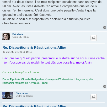
tombé sur deux cistes. Les trois récipients cohabitent dans un rayon de
50 cm. Avec les listes d'objets j'en arrive à comprendre que les deux
cistes n'en font qu'une. C'est donc une belle pagaille d'autant que la
géocache a elle aussi été réactivée.
Je laisse le soin aux propriétaires d'éclaircir la situation pour les
chercheurs suivants.
Brindacier
Ordre du Hibou
Re: Disparitions & Réactivations Allier
M
dim. 03 avr. 2011 19:19
e
s
Ceci prouve qu'il est parfois présomptueux d'être sûr de soi sur une cache
s
! je m'occuperais de rétablir le tout dés que possible, merci Alain.
a
g
e
On ne voit bien qu'avec le coeur
Dame Pippilotta Viktualia Rullgardina Krusmynta Efraimsdotter Långstrump dite
Brindacier Membre de l'Ordre du Hibou.
Rodegeure
Ordre du Hibou
Re: Disparitions & Réactivations Allier