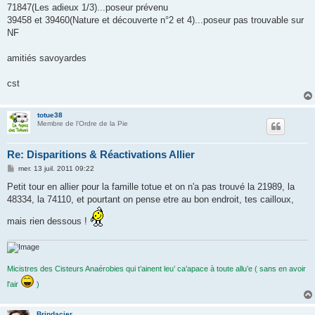
71847(Les adieux 1/3)...poseur prévenu
39458 et 39460(Nature et découverte n°2 et 4)...poseur pas trouvable sur
NF
amitiés savoyardes
cst
totue38
Membre de l'Ordre de la Pie
Re: Disparitions & Réactivations Allier
M
mer. 13 juil. 2011 09:22
e
s
Petit tour en allier pour la famille totue et on n'a pas trouvé la 21989, la
s
48334, la 74110, et pourtant on pense etre au bon endroit, tes cailloux,
a
g
e
mais rien dessous !
Micistres des Cisteurs Anaérobies qui t’ainent leu’ ca’apace à toute allu’e ( sans en avoir
l'air
)
Brindacier