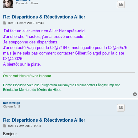
Ordre du Hibou
Re: Disparitions & Réactivations Allier
M
dim. 04 mars 2012 12:33
e
s
J'ai fait un aller -retour en Allier hier après-midi.
s
J'ai cherché 4 cistes, j'en ai trouvé une seule !
a
g
Je soupçonne des disparitions.
e
J'ai contacté Vaga pour la 03@71847, mistinguette pour la 03@59576
mais je ne sais pas comment contacter GilbertKolargol pour la ciste
03@40026.
A bientôt sur la piste.
On ne voit bien qu'avec le coeur
Dame Pippilotta Viktualia Rullgardina Krusmynta Efraimsdotter Långstrump dite
Brindacier Membre de l'Ordre du Hibou.
mister.frigo
Cisteur furtif
Re: Disparitions & Réactivations Allier
M
mar. 17 avr. 2012 19:11
e
s
Bonjour,
s