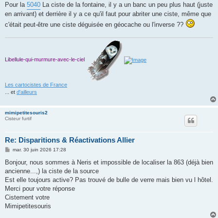
Pour la
5040
La ciste de la fontaine, il y a un banc un peu plus haut (juste
en arrivant) et derrière il y a ce qu'il faut pour abriter une ciste, même que
c'était peut-être une ciste déguisée en géocache ou l'inverse ??
Libellule-qui-murmure-avec-le-ciel
Les cartocistes de France
... et
d'ailleurs
mimipetitesouris2
Cisteur furtif
Re: Disparitions & Réactivations Allier
M
mar. 30 juin 2026 17:28
e
s
Bonjour, nous sommes à Neris et impossible de localiser la 863 (déjà bien
s
ancienne...,) la ciste de la source
a
g
Est elle toujours active? Pas trouvé de bulle de verre mais bien vu l hôtel.
e
Merci pour votre réponse
Cistement votre
Mimipetitesouris