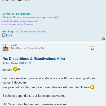
s
a
g
e
Demain est un autre jour,
(Scarlett O'Hara dans autant en emporte le vent)
J'ai décidé d'être heureux parce que
c'est bon pour la santé, Voltaire
mon blog :
http://uguetta.over-blog.net/
cst73
Demi Dieu de l'Ordre de la Pie
Re: Disparitions & Réactivations Allier
M
lun. 16 mai 2011 21:33
e
s
bonsoir
s
a
g
bref mais excellent passage à Moulins il y a 10 jours avec quelques
e
cistes à découvrir...
une jolie petite ville tranquille...avec des abords très bucoliques
4 échecs cependant...sur les cistes suivantes
59576(la ciste charmeuse)...poseuse prévenue