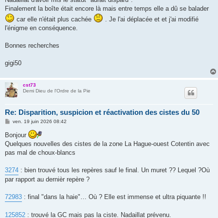
Finalement la boîte était encore là mais entre temps elle a dû se balader
car elle n'était plus cachée
. Je l'ai déplacée et et j'ai modifié
l'énigme en conséquence.
Bonnes recherches
gigi50
cst73
Demi Dieu de l'Ordre de la Pie
Re: Disparition, suspicion et réactivation des cistes du 50
M
ven. 19 juin 2026 08:42
e
s
Bonjour
s
Quelques nouvelles des cistes de la zone La Hague-ouest Cotentin avec
a
g
pas mal de choux-blancs
e
3274
: bien trouvé tous les repères sauf le final. Un muret ?? Lequel ?Où
par rapport au dernièr repère ?
72983
: final "dans la haie"… Où ? Elle est immense et ultra piquante !!
125852
: trouvé la GC mais pas la ciste. Nadaillat prévenu.