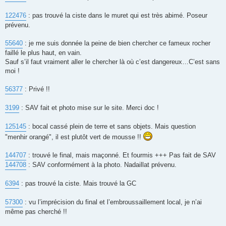
122476
: pas trouvé la ciste dans le muret qui est très abimé. Poseur
prévenu.
55640
: je me suis donnée la peine de bien chercher ce fameux rocher
faillé le plus haut, en vain.
Sauf s’il faut vraiment aller le chercher là où c’est dangereux…C’est sans
moi !
56377
: Privé !!
3199
: SAV fait et photo mise sur le site. Merci doc !
125145
: bocal cassé plein de terre et sans objets. Mais question
"menhir orangé", il est plutôt vert de mousse !!
144707
: trouvé le final, mais maçonné. Et fourmis +++ Pas fait de SAV
144708
: SAV conformément à la photo. Nadaillat prévenu.
6394
: pas trouvé la ciste. Mais trouvé la GC
57300
: vu l’imprécision du final et l’embroussaillement local, je n’ai
même pas cherché !!