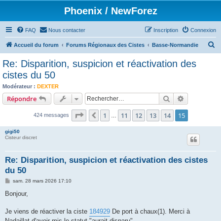
Phoenix / NewForez
FAQ
Nous contacter
Inscription
Connexion
R
Accueil du forum
Forums Régionaux des Cistes
Basse-Normandie
e
Re: Disparition, suspicion et réactivation des
c
cistes du 50
h
Modérateur :
DEXTER
e
Rechercher
Recherche 
Répondre
r
Page
15
sur
15
1
11
12
13
14
15
Précédent
424 messages
…
c
h
gigi50
Cisteur discret
e
r
Re: Disparition, suspicion et réactivation des cistes
du 50
M
sam. 28 mars 2026 17:10
e
s
Bonjour,
s
a
g
Je viens de réactiver la ciste
184929
De port à chaux(1). Merci à
e
Nadaillat d'avoir mis le statut "aurait disparu".