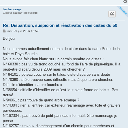
bertheporage
Cisteur causant beaucoup
Re: Disparition, suspicion et réactivation des cistes du 50
M
mer. 29 juil. 2026 16:52
e
s
Bonjour
s
a
g
Nous sommes actuellement en train de cister dans la carto Porte de la
e
baie et Pays Sourdin.
Nous avons fait chou blanc sur un certain nombre de cistes :
N° 60330 : pas vu de tronc couché au fond de l’aire de pique-nique. Il a
peut-être disparu depuis 2009 mais où chercher ?
N° 84101 : poteau couché sur le talus, ciste disparue sans doute
N° 70390 : stèle trouvée sans difficulté mais à quel arbre chercher.
Difficile d’identifier « arbre fourchu »
N°38654 : difficile d’identifier ce qu’est la « plate-forme de bois ». Pas
trouvé
N°94061 : pas trouvé de grand arbre étrange ?
N°74384 : rien à l’entrée, car extérieur réaménagé avec toile et graviers
par-dessus.
N°162304 : pas trouvé de petit panneau informatif. Site réaménagé je
pense
N°162757 : travaux d’aménagement d’un chemin pour marcheurs et