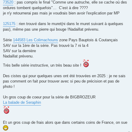
73520
: pas compris le final "Comme une autruche, elle se cache où des
ordures tombent quelquefois"… C’est à dire ????
je n'y retournerai pas mais je voudrais bien avoir l'explication par MP
125175
: rien trouvé dans le muret(ni dans le muret suivant à quelques
pas), même pas une pierre qui bouge !Nadaillat prévenu.
Série
144583 Les Colimachouns
zone Pays Bauptois & Coutançais
SAV sur la 1ère de la série. Pas trouvé la 7 ni la 4
SAV sur la dernière
Nadaillat prévenu.
Très belle série instructive, un très beau site !
Des cistes qui pour quelques unes ont été trouvées en 2025 : je ne sais
pas comment on fait pour trouver avec si peu de précision et pas de
photo !
Un gros coup de coeur pour la série de BIGBROZEUR
La balade de Seraphin
Et un gros coup de frais alors que dans certains coins de France, on sue