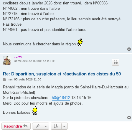
cyclistes depuis janvier 2026 donc rien trouvé. Idem N°60566
N°74862 : rien trouvé dans l’arbre
N°72715 : rien trouvé à l’arbre.
N°172166 : plus de souche présente, le lieu semble avoir été nettoyé.
Pas trouvé
N°74861 : pas trouvé et pas identifié l’arbre tordu
Nous continuons à chercher dans la région
cst73
Demi Dieu de l'Ordre de la Pie
Re: Disparition, suspicion et réactivation des cistes du 50
M
mer. 05 août 2026 11:56
e
s
Réhabilitation de la série de Magda (carto de Saint-Hilaire-Du-Harcouët au
s
Mont-Saint-Michel)
a
g
Sur la piste des chevaliers :
50@18412
-13-14-15-16
e
Merci Doc pour les modifs et ajouts de photos.
Bonnes balades
Répondre