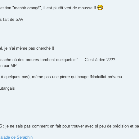
estion "menhir orangé", il est plutôt vert de mousse !!
s fait de SAV
al, je n’ai même pas cherché !!
e cache où des ordures tombent quelquefois"… C’est à dire ????
ion par MP
t à quelques pas), même pas une pierre qui bouge !Nadaillat prévenu.
utançais
 : je ne sais pas comment on fait pour trouver avec si peu de précision et pa
balade de Seraphin