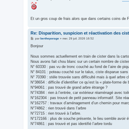
Et un gros coup de frais alors que dans certains coins de
Re: Disparition, suspicion et réactivation des cis
M
par
bertheporage
»
mer. 29 juil. 2026 16:52
e
s
Bonjour
s
a
g
Nous sommes actuellement en train de cister dans la carto
e
Nous avons fait chou blanc sur un certain nombre de cistes
N° 60330 : pas vu de tronc couché au fond de l’aire de piqu
N° 84101 : poteau couché sur le talus, ciste disparue sans
N° 70390 : stèle trouvée sans difficulté mais à quel arbre che
N°38654 : difficile d’identifier ce qu’est la « plate-forme de
N°94061 : pas trouvé de grand arbre étrange ?
N°74384 : rien à l’entrée, car extérieur réaménagé avec toil
N°162304 : pas trouvé de petit panneau informatif. Site r
N°162757 : travaux d’aménagement d’un chemin pour marche
N°74862 : rien trouvé dans l’arbre
N°72715 : rien trouvé à l’arbre.
N°172166 : plus de souche présente, le lieu semble avoir é
N°74861 : pas trouvé et pas identifié l’arbre tordu