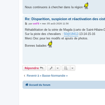
Nous continuons à chercher dans la région
Re: Disparition, suspicion et réactivation des cis
M
par
cst73
»
mer. 05 août 2026 11:56
e
s
Réhabilitation de la série de Magda (carto de Saint-Hilaire
s
Sur la piste des chevaliers :
50@18412
-13-14-15-16
a
g
Merci Doc pour les modifs et ajouts de photos.
e
Bonnes balades
Répondre
Revenir à « Basse-Normandie »
Accueil du forum