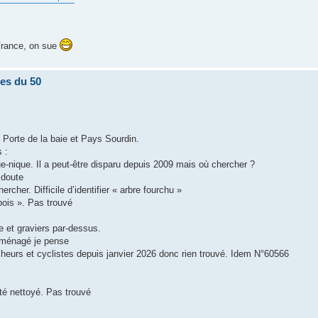
 France, on sue
tes du 50
 Porte de la baie et Pays Sourdin.
 :
e-nique. Il a peut-être disparu depuis 2009 mais où chercher ?
 doute
rcher. Difficile d’identifier « arbre fourchu »
 bois ». Pas trouvé
e et graviers par-dessus.
éaménagé je pense
urs et cyclistes depuis janvier 2026 donc rien trouvé. Idem N°60566
té nettoyé. Pas trouvé