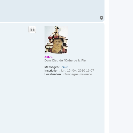
H
a
u
t
cst73
Demi Dieu de l'Ordre de la Pie
Messages :
7423
Inscription :
lun. 15 févr. 2010 19:07
Localisation :
Campagne malouine