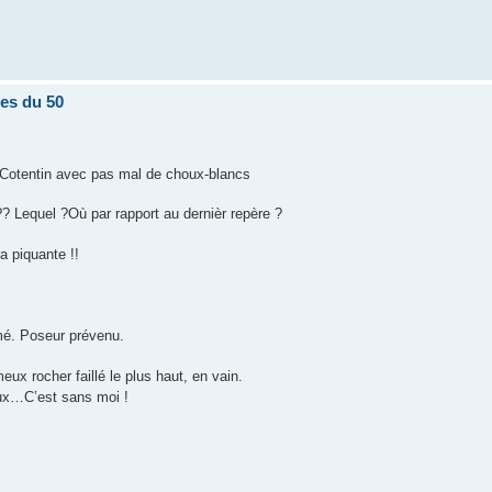
tes du 50
 Cotentin avec pas mal de choux-blancs
 ?? Lequel ?Où par rapport au dernièr repère ?
a piquante !!
imé. Poseur prévenu.
ux rocher faillé le plus haut, en vain.
reux…C’est sans moi !