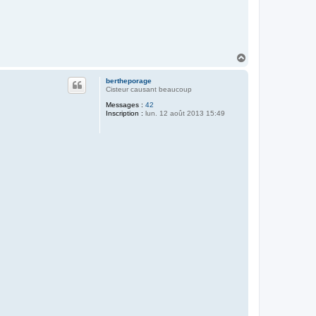
H
a
u
bertheporage
t
Cisteur causant beaucoup
Messages :
42
Inscription :
lun. 12 août 2013 15:49