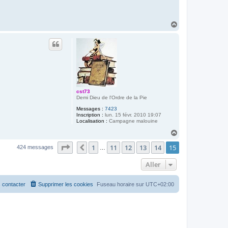
H
a
u
t
cst73
Demi Dieu de l'Ordre de la Pie
Messages :
7423
Inscription :
lun. 15 févr. 2010 19:07
Localisation :
Campagne malouine
H
a
Page
15
sur
15
1
11
12
13
14
15
u
Précédent
424 messages
…
t
Aller
 contacter
Supprimer les cookies
Fuseau horaire sur
UTC+02:00