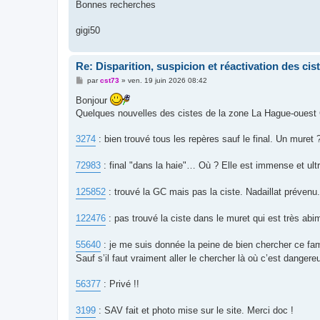
Bonnes recherches
gigi50
Re: Disparition, suspicion et réactivation des cis
M
par
cst73
»
ven. 19 juin 2026 08:42
e
s
Bonjour
s
Quelques nouvelles des cistes de la zone La Hague-ouest
a
g
e
3274
: bien trouvé tous les repères sauf le final. Un muret
72983
: final "dans la haie"… Où ? Elle est immense et ultr
125852
: trouvé la GC mais pas la ciste. Nadaillat prévenu.
122476
: pas trouvé la ciste dans le muret qui est très ab
55640
: je me suis donnée la peine de bien chercher ce fame
Sauf s’il faut vraiment aller le chercher là où c’est dange
56377
: Privé !!
3199
: SAV fait et photo mise sur le site. Merci doc !