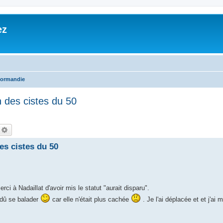
ez
ormandie
n des cistes du 50
echercher
Recherche avancée
des cistes du 50
ci à Nadaillat d'avoir mis le statut "aurait disparu".
 dû se balader
car elle n'était plus cachée
. Je l'ai déplacée et et j'ai 