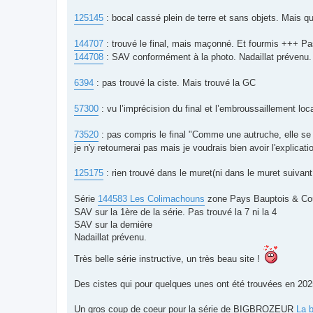
125145
: bocal cassé plein de terre et sans objets. Mais qu
144707
: trouvé le final, mais maçonné. Et fourmis +++ Pa
144708
: SAV conformément à la photo. Nadaillat prévenu.
6394
: pas trouvé la ciste. Mais trouvé la GC
57300
: vu l’imprécision du final et l’embroussaillement loc
73520
: pas compris le final "Comme une autruche, elle s
je n'y retournerai pas mais je voudrais bien avoir l'explicat
125175
: rien trouvé dans le muret(ni dans le muret suivan
Série
144583 Les Colimachouns
zone Pays Bauptois & Co
SAV sur la 1ère de la série. Pas trouvé la 7 ni la 4
SAV sur la dernière
Nadaillat prévenu.
Très belle série instructive, un très beau site !
Des cistes qui pour quelques unes ont été trouvées en 2025
Un gros coup de coeur pour la série de BIGBROZEUR
La 