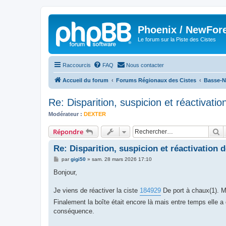
Phoenix / NewFor
Le forum sur la Piste des Cistes
Raccourcis
FAQ
Nous contacter
Accueil du forum
Forums Régionaux des Cistes
Basse-N
Re: Disparition, suspicion et réactivatio
Modérateur :
DEXTER
R
Répondre
Re: Disparition, suspicion et réactivation 
M
par
gigi50
»
sam. 28 mars 2026 17:10
e
s
Bonjour,
s
a
g
Je viens de réactiver la ciste
184929
De port à chaux(1). Mer
e
Finalement la boîte était encore là mais entre temps elle a
conséquence.