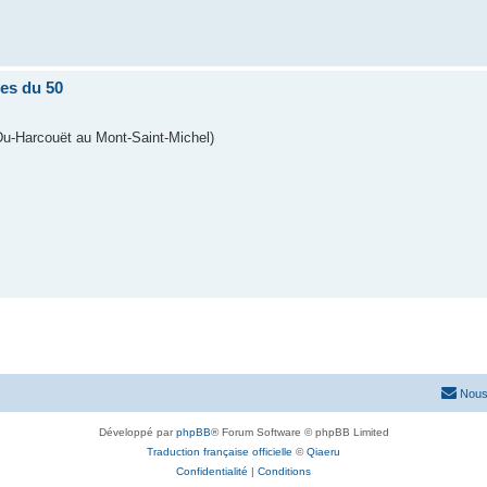
tes du 50
-Du-Harcouët au Mont-Saint-Michel)
Nous
Développé par
phpBB
® Forum Software © phpBB Limited
Traduction française officielle
©
Qiaeru
Confidentialité
|
Conditions