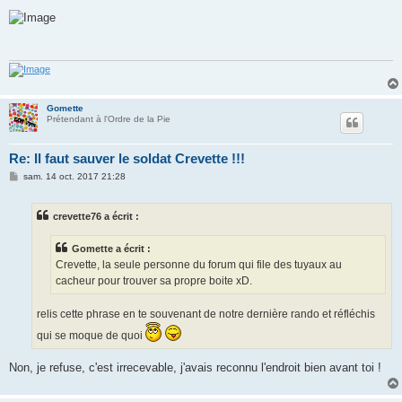
e
s
s
a
g
e
Gomette
Prétendant à l'Ordre de la Pie
Re: Il faut sauver le soldat Crevette !!!
M
sam. 14 oct. 2017 21:28
e
s
s
crevette76 a écrit :
a
g
e
Gomette a écrit :
Crevette, la seule personne du forum qui file des tuyaux au
cacheur pour trouver sa propre boite xD.
relis cette phrase en te souvenant de notre dernière rando et réfléchis
qui se moque de quoi
Non, je refuse, c'est irrecevable, j'avais reconnu l'endroit bien avant toi !