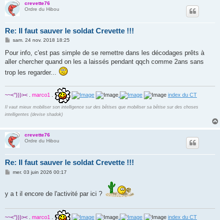
crevette76
Ordre du Hibou
Re: Il faut sauver le soldat Crevette !!!
M
sam. 24 nov. 2018 18:25
e
s
Pour info, c'est pas simple de se remettre dans les décodages prêts à
s
aller chercher quand on les a laissés pendant qqch comme 2ans sans
a
g
trop les regarder...
e
~~<°)))><
.
marco1
.
.
index du CT
Il vaut mieux mobiliser son intelligence sur des bêtises que mobiliser sa bêtise sur des choses
intelligentes (devise shadok)
crevette76
Ordre du Hibou
Re: Il faut sauver le soldat Crevette !!!
M
mer. 03 juin 2026 00:17
e
s
s
y a t il encore de l'activité par ici ?
a
g
e
~~<°)))><
.
marco1
.
.
index du CT