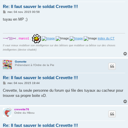
Re: Il faut sauver le soldat Crevette !!!
M
mer. 04 nov. 2015 00:58
e
s
tuyau en MP ;)
s
a
g
e
~~<°)))><
.
marco1
.
.
index du CT
Il vaut mieux mobiliser son intelligence sur des bêtises que mobiliser sa bêtise sur des choses
intelligentes (devise shadok)
Gomette
Prétendant à l'Ordre de la Pie
Re: Il faut sauver le soldat Crevette !!!
M
mer. 04 nov. 2015 19:44
e
s
Crevette, la seule personne du forum qui file des tuyaux au cacheur pour
s
trouver sa propre boite xD.
a
g
e
crevette76
Ordre du Hibou
Re: Il faut sauver le soldat Crevette !!!