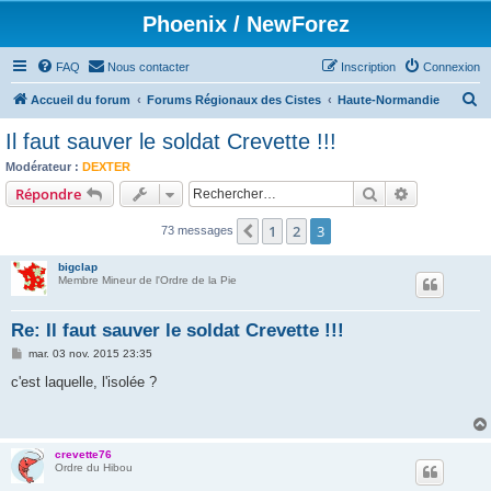
Phoenix / NewForez
FAQ
Nous contacter
Inscription
Connexion
R
Accueil du forum
Forums Régionaux des Cistes
Haute-Normandie
e
Il faut sauver le soldat Crevette !!!
c
Modérateur :
DEXTER
h
Rechercher
Recherche 
Répondre
e
1
2
3
Précédent
73 messages
r
c
bigclap
Membre Mineur de l'Ordre de la Pie
h
e
Re: Il faut sauver le soldat Crevette !!!
r
M
mar. 03 nov. 2015 23:35
e
s
c'est laquelle, l'isolée ?
s
a
g
e
crevette76
Ordre du Hibou