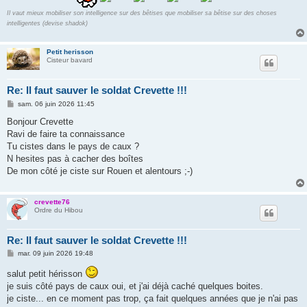
Il vaut mieux mobiliser son intelligence sur des bêtises que mobiliser sa bêtise sur des choses
intelligentes (devise shadok)
Petit herisson
Cisteur bavard
Re: Il faut sauver le soldat Crevette !!!
M
sam. 06 juin 2026 11:45
e
s
Bonjour Crevette
s
Ravi de faire ta connaissance
a
g
Tu cistes dans le pays de caux ?
e
N hesites pas à cacher des boîtes
De mon côté je ciste sur Rouen et alentours ;-)
crevette76
Ordre du Hibou
Re: Il faut sauver le soldat Crevette !!!
M
mar. 09 juin 2026 19:48
e
s
salut petit hérisson
s
je suis côté pays de caux oui, et j'ai déjà caché quelques boites.
a
g
je ciste... en ce moment pas trop, ça fait quelques années que je n'ai pas
e