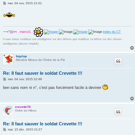
M
mer. 04 nov. 2015 21:01
e
s
s
a
g
e
~~<°)))><
.
marco1
.
.
index du CT
Il vaut mieux mobiliser son intelligence sur des bêtises que mobiliser sa bêtise sur des choses
intelligentes (devise shadok)
bigclap
Membre Mineur de l'Ordre de la Pie
Re: Il faut sauver le soldat Crevette !!!
M
mer. 04 nov. 2015 22:49
e
s
ben sans nom ni n°, c'est pas forcément facile à deviner
s
a
g
e
crevette76
Ordre du Hibou
Re: Il faut sauver le soldat Crevette !!!
M
mar. 15 déc. 2015 21:27
e