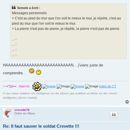
s
s
Semele a écrit :
a
g
Messages personnels
e
> C'est au pied du mur que l'on voit le mieux le mur, je répète, c'est au
pied du mur que l'on voit le mieux le mur.
> La pierre n'est pas de pierre, je répète, la pierre n'est pas de pierre.
... -
... -
... -
... -
HAAAAAAAAAAAAAAAAAAAAAAAAAN... j'viens juste de
comprendre...
~~<°)))><
.
marco1
.
.
index du CT
Il vaut mieux mobiliser son intelligence sur des bêtises que mobiliser sa bêtise sur des choses
intelligentes (devise shadok)
crevette76
Ordre du Hibou
Re: Il faut sauver le soldat Crevette !!!