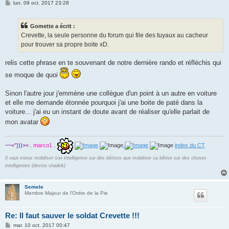
M
lun. 09 oct. 2017 23:28
e
s
s
Gomette a écrit :
a
g
Crevette, la seule personne du forum qui file des tuyaux au cacheur
e
pour trouver sa propre boite xD.
relis cette phrase en te souvenant de notre dernière rando et réfléchis qui
se moque de quoi
Sinon l'autre jour j'emmène une collègue d'un point à un autre en voiture
et elle me demande étonnée pourquoi j'ai une boite de paté dans la
voiture... j'ai eu un instant de doute avant de réaliser qu'elle parlait de
mon avatar
~~<°)))><
.
marco1
.
.
index du CT
Il vaut mieux mobiliser son intelligence sur des bêtises que mobiliser sa bêtise sur des choses
intelligentes (devise shadok)
Semele
Membre Majeur de l'Ordre de la Pie
Re: Il faut sauver le soldat Crevette !!!
M
mar. 10 oct. 2017 00:47