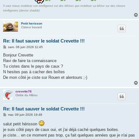
Il vaut mieux mobiliser son intelligence sur des bêtises que mobiliser sa bêtise sur des choses
intelligentes (devise shadok)
Petit herisson
Cisteur bavard
Re: Il faut sauver le soldat Crevette !!!
M
sam. 06 juin 2026 11:45
e
s
Bonjour Crevette
s
Ravi de faire ta connaissance
a
g
Tu cistes dans le pays de caux ?
e
N hesites pas à cacher des boîtes
De mon côté je ciste sur Rouen et alentours ;-)
crevette76
Ordre du Hibou
Re: Il faut sauver le soldat Crevette !!!
M
mar. 09 juin 2026 19:48
e
s
salut petit hérisson
s
je suis côté pays de caux oui, et j'ai déjà caché quelques boites.
a
g
je ciste... en ce moment pas trop, ça fait quelques années que je n'ai pas
e