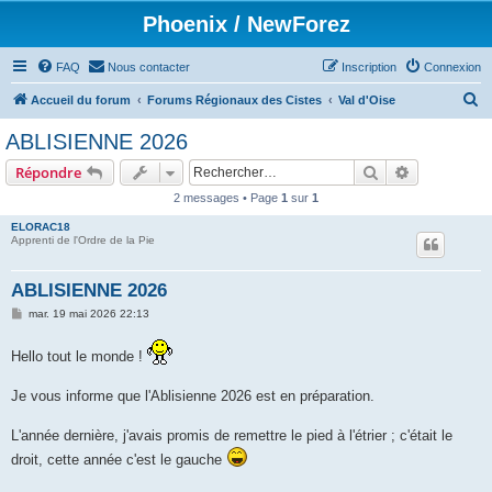
Phoenix / NewForez
FAQ
Nous contacter
Inscription
Connexion
R
Accueil du forum
Forums Régionaux des Cistes
Val d'Oise
e
ABLISIENNE 2026
c
Rechercher
Recherche 
Répondre
h
2 messages • Page
1
sur
1
e
ELORAC18
r
Apprenti de l'Ordre de la Pie
c
h
ABLISIENNE 2026
e
M
mar. 19 mai 2026 22:13
e
r
s
s
Hello tout le monde !
a
g
e
Je vous informe que l'Ablisienne 2026 est en préparation.
L'année dernière, j'avais promis de remettre le pied à l'étrier ; c'était le
droit, cette année c'est le gauche