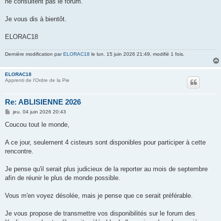
ne consultent pas le forum.
Je vous dis à bientôt.
ELORAC18
Dernière modification par
ELORAC18
le lun. 15 juin 2026 21:49, modifié 1 fois.
ELORAC18
Apprenti de l'Ordre de la Pie
Re: ABLISIENNE 2026
M
jeu. 04 juin 2026 20:43
e
s
Coucou tout le monde,
s
a
g
A ce jour, seulement 4 cisteurs sont disponibles pour participer à cette
e
rencontre.
Je pense qu'il serait plus judicieux de la reporter au mois de septembre
afin de réunir le plus de monde possible.
Vous m'en voyez désolée, mais je pense que ce serait préférable.
Je vous propose de transmettre vos disponibilités sur le forum des