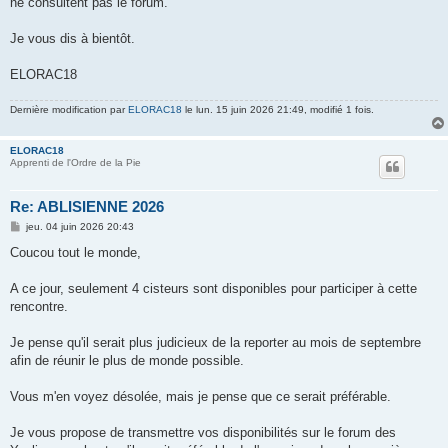
ne consultent pas le forum.
Je vous dis à bientôt.
ELORAC18
Dernière modification par
ELORAC18
le lun. 15 juin 2026 21:49, modifié 1 fois.
ELORAC18
Apprenti de l'Ordre de la Pie
Re: ABLISIENNE 2026
M
jeu. 04 juin 2026 20:43
e
s
Coucou tout le monde,
s
a
g
A ce jour, seulement 4 cisteurs sont disponibles pour participer à cette
e
rencontre.
Je pense qu'il serait plus judicieux de la reporter au mois de septembre
afin de réunir le plus de monde possible.
Vous m'en voyez désolée, mais je pense que ce serait préférable.
Je vous propose de transmettre vos disponibilités sur le forum des