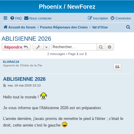
Phoenix / NewForez
FAQ
Nous contacter
Inscription
Connexion
R
Accueil du forum
Forums Régionaux des Cistes
Val d'Oise
e
ABLISIENNE 2026
c
Rechercher
Recherche 
Répondre
h
2 messages • Page
1
sur
1
e
ELORAC18
r
Apprenti de l'Ordre de la Pie
c
h
ABLISIENNE 2026
e
M
mar. 19 mai 2026 22:13
e
r
s
s
Hello tout le monde !
a
g
e
Je vous informe que l'Ablisienne 2026 est en préparation.
L'année dernière, j'avais promis de remettre le pied à l'étrier ; c'était le
droit, cette année c'est le gauche