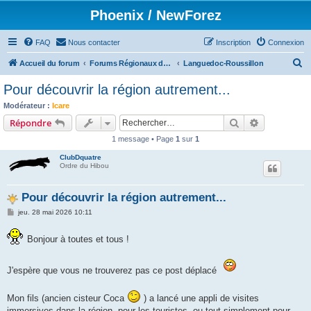
Phoenix / NewForez
FAQ
Nous contacter
Inscription
Connexion
R
Accueil du forum
Forums Régionaux des Cistes
Languedoc-Roussillon
e
Pour découvrir la région autrement...
c
Modérateur :
Icare
h
Rechercher
Recherche 
Répondre
e
1 message • Page
1
sur
1
r
ClubDquatre
c
Ordre du Hibou
h
Pour découvrir la région autrement...
e
M
jeu. 28 mai 2026 10:11
r
e
s
s
Bonjour à toutes et tous !
a
g
e
J'espère que vous ne trouverez pas ce post déplacé
Mon fils (ancien cisteur Coca
) a lancé une appli de visites
immersives dans la région, pour les touristes, ou tout simplement pour