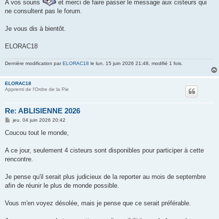
A vos souris
et merci de faire passer le message aux cisteurs qui
ne consultent pas le forum.
Je vous dis à bientôt.
ELORAC18
Dernière modification par
ELORAC18
le lun. 15 juin 2026 21:48, modifié 1 fois.
ELORAC18
Apprenti de l'Ordre de la Pie
Re: ABLISIENNE 2026
M
jeu. 04 juin 2026 20:42
e
s
Coucou tout le monde,
s
a
g
A ce jour, seulement 4 cisteurs sont disponibles pour participer à cette
e
rencontre.
Je pense qu'il serait plus judicieux de la reporter au mois de septembre
afin de réunir le plus de monde possible.
Vous m'en voyez désolée, mais je pense que ce serait préférable.