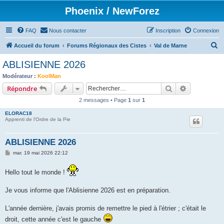
Phoenix / NewForez
FAQ
Nous contacter
Inscription
Connexion
R
Accueil du forum
Forums Régionaux des Cistes
Val de Marne
e
ABLISIENNE 2026
c
Modérateur :
KoolMan
h
Rechercher
Recherche 
Répondre
e
2 messages • Page
1
sur
1
r
ELORAC18
c
Apprenti de l'Ordre de la Pie
h
ABLISIENNE 2026
e
M
mar. 19 mai 2026 22:12
r
e
s
s
Hello tout le monde !
a
g
e
Je vous informe que l'Ablisienne 2026 est en préparation.
L'année dernière, j'avais promis de remettre le pied à l'étrier ; c'était le
droit, cette année c'est le gauche