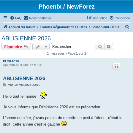
Phoenix / NewForez
FAQ
Nous contacter
Inscription
Connexion
R
Accueil du forum
Forums Régionaux des Cistes
Seine-Saint-Denis
e
ABLISIENNE 2026
c
Rechercher
Recherche 
Répondre
h
2 messages • Page
1
sur
1
e
ELORAC18
r
Apprenti de l'Ordre de la Pie
c
h
ABLISIENNE 2026
e
M
mar. 19 mai 2026 22:10
e
r
s
s
Hello tout le monde !
a
g
e
Je vous informe que l'Ablisienne 2026 est en préparation.
L'année dernière, j'avais promis de remettre le pied à l'étrier ; c'était le
droit, cette année c'est le gauche