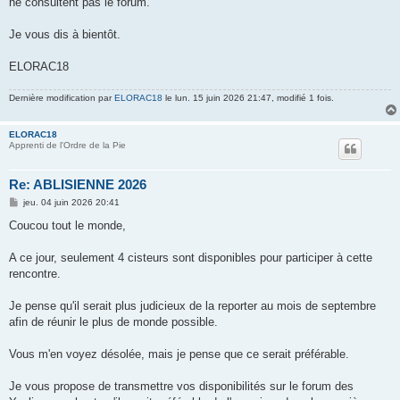
ne consultent pas le forum.
Je vous dis à bientôt.
ELORAC18
Dernière modification par
ELORAC18
le lun. 15 juin 2026 21:47, modifié 1 fois.
ELORAC18
Apprenti de l'Ordre de la Pie
Re: ABLISIENNE 2026
M
jeu. 04 juin 2026 20:41
e
s
Coucou tout le monde,
s
a
g
A ce jour, seulement 4 cisteurs sont disponibles pour participer à cette
e
rencontre.
Je pense qu'il serait plus judicieux de la reporter au mois de septembre
afin de réunir le plus de monde possible.
Vous m'en voyez désolée, mais je pense que ce serait préférable.
Je vous propose de transmettre vos disponibilités sur le forum des