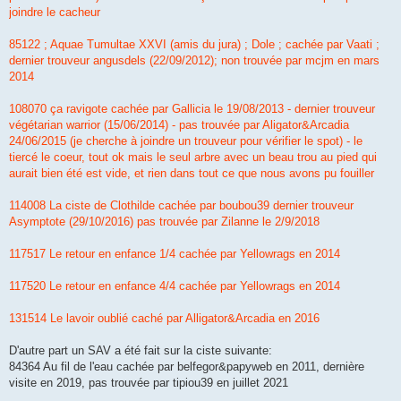
joindre le cacheur
85122 ; Aquae Tumultae XXVI (amis du jura) ; Dole ; cachée par Vaati ;
dernier trouveur angusdels (22/09/2012); non trouvée par mcjm en mars
2014
108070 ça ravigote cachée par Gallicia le 19/08/2013 - dernier trouveur
végétarian warrior (15/06/2014) - pas trouvée par Aligator&Arcadia
24/06/2015 (je cherche à joindre un trouveur pour vérifier le spot) - le
tiercé le coeur, tout ok mais le seul arbre avec un beau trou au pied qui
aurait bien été est vide, et rien dans tout ce que nous avons pu fouiller
114008 La ciste de Clothilde cachée par boubou39 dernier trouveur
Asymptote (29/10/2016) pas trouvée par Zilanne le 2/9/2018
117517 Le retour en enfance 1/4 cachée par Yellowrags en 2014
117520 Le retour en enfance 4/4 cachée par Yellowrags en 2014
131514 Le lavoir oublié caché par Alligator&Arcadia en 2016
D'autre part un SAV a été fait sur la ciste suivante:
84364 Au fil de l'eau cachée par belfegor&papyweb en 2011, dernière
visite en 2019, pas trouvée par tipiou39 en juillet 2021