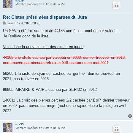
iris39
Membre Impérial de l'Ordre de la Pie
Re: Cistes présumées disparues du Jura
M
ven. 07 juil. 2023 20:23
e
s
Un SAV a été fait sur la ciste 44185 une étoile, cachée par valéetiti.
s
Je l'enlève donc de la liste.
a
g
e
Voici donc la nouvelle liste des cistes en jaune
:
44185 une étoile cachée par valeetiti en 2008, dernier trouveur en 2018,
non trouvée par aireauterrefeux et XIII nocturnes en mai 2021
59208 1 la ciste de syamour cachée par gunther, dernier trouveur en
2021, pas trouvée en 2023
98905 IMPAIRE & PAIRE cachée par SERI02 en 2012
140011 La croix des pierres percées 2/2 cachée par B&P, dernier trouveur
en 2020, pas trouvée par mcjm (recherche rapide due à la pluie) en avril
2022
iris39
Membre Impérial de l'Ordre de la Pie