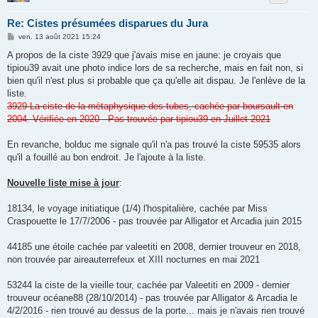
Re: Cistes présumées disparues du Jura
M
ven. 13 août 2021 15:24
e
s
A propos de la ciste 3929 que j'avais mise en jaune: je croyais que
s
tipiou39 avait une photo indice lors de sa recherche, mais en fait non, si
a
g
bien qu'il n'est plus si probable que ça qu'elle ait dispau. Je l'enlève de la
e
liste.
3929 La ciste de la métaphysique des tubes, cachée par boursault en
2004. Vérifiée en 2020 - Pas trouvée par tipiou39 en Juillet 2021
En revanche, bolduc me signale qu'il n'a pas trouvé la ciste 59535 alors
qu'il a fouillé au bon endroit. Je l'ajoute à la liste.
Nouvelle liste mise à jour
:
18134, le voyage initiatique (1/4) l'hospitalière, cachée par Miss
Craspouette le 17/7/2006 - pas trouvée par Alligator et Arcadia juin 2015
44185 une étoile cachée par valeetiti en 2008, dernier trouveur en 2018,
non trouvée par aireauterrefeux et XIII nocturnes en mai 2021
53244 la ciste de la vieille tour, cachée par Valeetiti en 2009 - dernier
trouveur océane88 (28/10/2014) - pas trouvée par Alligator & Arcadia le
4/2/2016 - rien trouvé au dessus de la porte... mais je n'avais rien trouvé