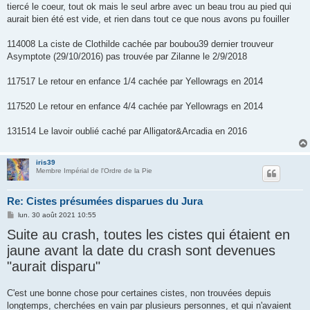
tiercé le coeur, tout ok mais le seul arbre avec un beau trou au pied qui
aurait bien été est vide, et rien dans tout ce que nous avons pu fouiller
114008 La ciste de Clothilde cachée par boubou39 dernier trouveur
Asymptote (29/10/2016) pas trouvée par Zilanne le 2/9/2018
117517 Le retour en enfance 1/4 cachée par Yellowrags en 2014
117520 Le retour en enfance 4/4 cachée par Yellowrags en 2014
131514 Le lavoir oublié caché par Alligator&Arcadia en 2016
iris39
Membre Impérial de l'Ordre de la Pie
Re: Cistes présumées disparues du Jura
M
lun. 30 août 2021 10:55
e
Suite au crash, toutes les cistes qui étaient en
s
s
jaune avant la date du crash sont devenues
a
g
"aurait disparu"
e
C'est une bonne chose pour certaines cistes, non trouvées depuis
longtemps, cherchées en vain par plusieurs personnes, et qui n'avaient