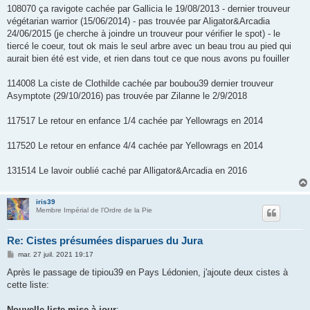
108070 ça ravigote cachée par Gallicia le 19/08/2013 - dernier trouveur
végétarian warrior (15/06/2014) - pas trouvée par Aligator&Arcadia
24/06/2015 (je cherche à joindre un trouveur pour vérifier le spot) - le
tiercé le coeur, tout ok mais le seul arbre avec un beau trou au pied qui
aurait bien été est vide, et rien dans tout ce que nous avons pu fouiller
114008 La ciste de Clothilde cachée par boubou39 dernier trouveur
Asymptote (29/10/2016) pas trouvée par Zilanne le 2/9/2018
117517 Le retour en enfance 1/4 cachée par Yellowrags en 2014
117520 Le retour en enfance 4/4 cachée par Yellowrags en 2014
131514 Le lavoir oublié caché par Alligator&Arcadia en 2016
iris39
Membre Impérial de l'Ordre de la Pie
Re: Cistes présumées disparues du Jura
M
mar. 27 juil. 2021 19:17
e
s
Après le passage de tipiou39 en Pays Lédonien, j'ajoute deux cistes à
s
cette liste:
a
g
e
Nouvelle liste mise à jour
: