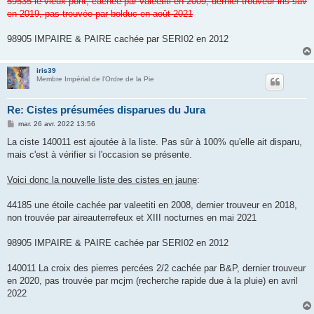
59535 le vieux pont, cachée par valéetiti en 2009, dernier trouveur iris-sav
en 2019, pas trouvée par bolduc en août 2021
98905 IMPAIRE & PAIRE cachée par SERI02 en 2012
iris39
Membre Impérial de l'Ordre de la Pie
Re: Cistes présumées disparues du Jura
M
mar. 26 avr. 2022 13:56
e
s
La ciste 140011 est ajoutée à la liste. Pas sûr à 100% qu'elle ait disparu,
s
mais c'est à vérifier si l'occasion se présente.
a
g
e
Voici donc la nouvelle liste des cistes en jaune
:
44185 une étoile cachée par valeetiti en 2008, dernier trouveur en 2018,
non trouvée par aireauterrefeux et XIII nocturnes en mai 2021
98905 IMPAIRE & PAIRE cachée par SERI02 en 2012
140011 La croix des pierres percées 2/2 cachée par B&P, dernier trouveur
en 2020, pas trouvée par mcjm (recherche rapide due à la pluie) en avril
2022