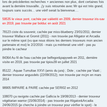
lors de précédentes recherches + anciennes non plus, dont certaines fois
avant la dernière trouvaille...j'y suis retournée avec Mr qui est très grand,
toujours sans succès... une vérif serait la bienvenue....
59535 le vieux pont, cachée par valéetiti en 2009, dernier trouveur iris-sav
en 2019, pas trouvée par bolduc en août 2021
78123 ciste du souvenir, cachée par miss-blueberry 23/01/2011; dernier
trouveur Wallace et Gromit (2011) - non trouvée par Alligator et Arcadia
sur le même spot (vu que nous étions les derniers trouveurs mon ancien
partenaire et moi) le 2/2/2016 - mais ça mériterait une vérif - pas pu
joindre le cacheur
84364 Au fil de l'eau cachée par belfegor&papyweb en 2011, dernière
visite en 2019, pas trouvée par tipiou39 en juillet 2021
85122 ; Aquae Tumultae XXVI (amis du jura) ; Dole ; cachée par Vaati ;
dernier trouveur angusdels (22/09/2012); non trouvée par mcjm en mars
2014
98905 IMPAIRE & PAIRE cachée par SERI02 en 2012
108070 ça ravigote cachée par Gallicia le 19/08/2013 - dernier trouveur
végétarian warrior (15/06/2014) - pas trouvée par Aligator&Arcadia
24/06/2015 (je cherche à joindre un trouveur pour vérifier le spot) - le