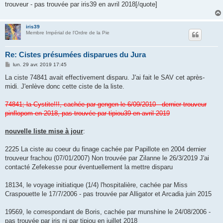
trouveur - pas trouvée par iris39 en avril 2018[/quote]
iris39
Membre Impérial de l'Ordre de la Pie
Re: Cistes présumées disparues du Jura
M
lun. 29 avr. 2019 17:45
e
s
La ciste 74841 avait effectivement disparu. J'ai fait le SAV cet après-
s
midi. J'enlève donc cette ciste de la liste.
a
g
e
74841; la Cystite!!!, cachée par gengen le 6/09/2010 - dernier trouveur
pinflopom en 2018, pas trouvée par tipiou39 en avril 2019
nouvelle liste mise à jour
:
2225 La ciste au coeur du finage cachée par Papillote en 2004 dernier
trouveur frachou (07/01/2007) Non trouvée par Zilanne le 26/3/2019 J'ai
contacté Zefekesse pour éventuellement la mettre disparu
18134, le voyage initiatique (1/4) l'hospitalière, cachée par Miss
Craspouette le 17/7/2006 - pas trouvée par Alligator et Arcadia juin 2015
19569, le correspondant de Boris, cachée par munshine le 24/08/2006 -
pas trouvée par iris ni par tipiou en juillet 2018