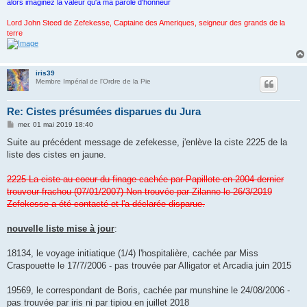
alors imaginez la valeur qu'à ma parole d'honneur
Lord John Steed de Zefekesse, Captaine des Ameriques, seigneur des grands de la
terre
iris39
Membre Impérial de l'Ordre de la Pie
Re: Cistes présumées disparues du Jura
M
mer. 01 mai 2019 18:40
e
s
Suite au précédent message de zefekesse, j'enlève la ciste 2225 de la
s
liste des cistes en jaune.
a
g
e
2225 La ciste au coeur du finage cachée par Papillote en 2004 dernier
trouveur frachou (07/01/2007) Non trouvée par Zilanne le 26/3/2019
Zefekesse a été contacté et l'a déclarée disparue.
nouvelle liste mise à jour
:
18134, le voyage initiatique (1/4) l'hospitalière, cachée par Miss
Craspouette le 17/7/2006 - pas trouvée par Alligator et Arcadia juin 2015
19569, le correspondant de Boris, cachée par munshine le 24/08/2006 -
pas trouvée par iris ni par tipiou en juillet 2018