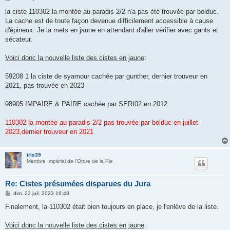
e
s
la ciste 110302 la montée au paradis 2/2 n'a pas été trouvée par bolduc.
s
La cache est de toute façon devenue difficilement accessible à cause
a
g
d'épineux. Je la mets en jaune en attendant d'aller vérifier avec gants et
e
sécateur.
Voici donc la nouvelle liste des cistes en jaune
:
59208 1 la ciste de syamour cachée par gunther, dernier trouveur en
2021, pas trouvée en 2023
98905 IMPAIRE & PAIRE cachée par SERI02 en 2012
110302 la montée au paradis 2/2 pas trouvée par bolduc en juillet
2023,dernier trouveur en 2021
iris39
Membre Impérial de l'Ordre de la Pie
Re: Cistes présumées disparues du Jura
M
dim. 23 juil. 2023 16:48
e
s
Finalement, la 110302 était bien toujours en place, je l'enlève de la liste.
s
a
g
Voici donc la nouvelle liste des cistes en jaune
:
e