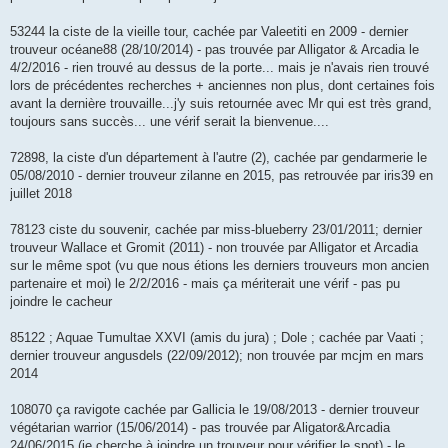
53244 la ciste de la vieille tour, cachée par Valeetiti en 2009 - dernier
trouveur océane88 (28/10/2014) - pas trouvée par Alligator & Arcadia le
4/2/2016 - rien trouvé au dessus de la porte... mais je n'avais rien trouvé
lors de précédentes recherches + anciennes non plus, dont certaines fois
avant la dernière trouvaille...j'y suis retournée avec Mr qui est très grand,
toujours sans succès... une vérif serait la bienvenue....
72898, la ciste d'un département à l'autre (2), cachée par gendarmerie le
05/08/2010 - dernier trouveur zilanne en 2015, pas retrouvée par iris39 en
juillet 2018
78123 ciste du souvenir, cachée par miss-blueberry 23/01/2011; dernier
trouveur Wallace et Gromit (2011) - non trouvée par Alligator et Arcadia
sur le même spot (vu que nous étions les derniers trouveurs mon ancien
partenaire et moi) le 2/2/2016 - mais ça mériterait une vérif - pas pu
joindre le cacheur
85122 ; Aquae Tumultae XXVI (amis du jura) ; Dole ; cachée par Vaati ;
dernier trouveur angusdels (22/09/2012); non trouvée par mcjm en mars
2014
108070 ça ravigote cachée par Gallicia le 19/08/2013 - dernier trouveur
végétarian warrior (15/06/2014) - pas trouvée par Aligator&Arcadia
24/06/2015 (je cherche à joindre un trouveur pour vérifier le spot) - le