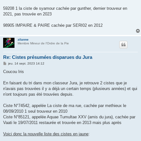
59208 1 la ciste de syamour cachée par gunther, dernier trouveur en
2021, pas trouvée en 2023
98905 IMPAIRE & PAIRE cachée par SERI02 en 2012
zilanne
Membre Mineur de l'Ordre de la Pie
Re: Cistes présumées disparues du Jura
M
jeu. 14 sept. 2023 14:12
e
s
Coucou Iris
s
a
g
En faisant du tri dans mon classeur Jura, je retrouve 2 cistes que je
e
n'avais pas trouvées il y a déjà un certain temps (plusieurs années) et qui
n'ont toujours pas été trouvées depuis.
Ciste N°74542, appelée La ciste de ma rue, cachée par methieux le
08/09/2010 1 seul trouveur en 2010
Ciste N°85121, appelée Aquae Tumultae XXV (amis du jura), cachée par
Vaati le 19/07/2011 restaurée et trouvée en 2013 mais plus après
Voici donc la nouvelle liste des cistes en jaune
: