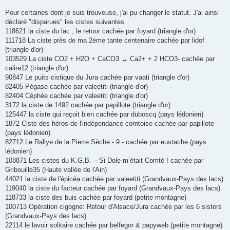
Pour certaines dont je suis trouveuse, j'ai pu changer le statut. J'ai ainsi
déclaré "disparues" les cistes suivantes
118621 la ciste du lac , le retour cachée par foyard (triangle d'or)
111718 La ciste près de ma 2ème tante centenaire cachée par lidof
(triangle d'or)
103529 La ciste CO2 + H2O + CaCO3 ↔ Ca2+ + 2 HCO3- cachée par
calire12 (triangle d'or)
90847 Le puits cistique du Jura cachée par vaati (triangle d'or)
82405 Pégase cachée par valeetiti (triangle d'or)
82404 Céphée cachée par valeetiti (triangle d'or)
3172 la ciste de 1492 cachée par papillote (triangle d'or)
125447 la ciste qui reçoit bien cachée par duboscq (pays lédonien)
1872 Ciste des héros de l'indépendance comtoise cachée par papillote
(pays lédonien)
82712 Le Rallye de la Pierre Sèche - 9 - cachée par eustache (pays
lédonien)
108871 Les cistes du K.G.B. – Si Dole m’était Comté ! cachée par
Gribouille35 (Haute vallée de l'Ain)
44021 la ciste de l'épicéa cachée par valeetiti (Grandvaux-Pays des lacs)
119040 la ciste du facteur cachée par foyard (Grandvaux-Pays des lacs)
118733 la ciste des buis cachée par foyard (petite montagne)
100713 Opération cigogne: Retour d'Alsace/Jura cachée par les 6 sisters
(Grandvaux-Pays des lacs)
22114 le lavoir solitaire cachée par belfegor & papyweb (petite montagne)