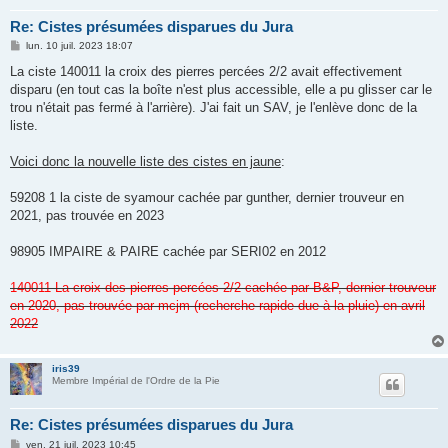
Re: Cistes présumées disparues du Jura
M
lun. 10 juil. 2023 18:07
e
s
La ciste 140011 la croix des pierres percées 2/2 avait effectivement
s
disparu (en tout cas la boîte n'est plus accessible, elle a pu glisser car le
a
g
trou n'était pas fermé à l'arrière). J'ai fait un SAV, je l'enlève donc de la
e
liste.
Voici donc la nouvelle liste des cistes en jaune
:
59208 1 la ciste de syamour cachée par gunther, dernier trouveur en
2021, pas trouvée en 2023
98905 IMPAIRE & PAIRE cachée par SERI02 en 2012
140011 La croix des pierres percées 2/2 cachée par B&P, dernier trouveur
en 2020, pas trouvée par mcjm (recherche rapide due à la pluie) en avril
2022
iris39
Membre Impérial de l'Ordre de la Pie
Re: Cistes présumées disparues du Jura
M
ven. 21 juil. 2023 10:45