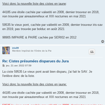
Voici donc la nouvelle liste des cistes en jaune
:
44185 une étoile cachée par valeetiti en 2008, dernier trouveur en 2018,
non trouvée par aireauterrefeux et XIII nocturnes en mai 2021
59535 le vieux pont, cachée par valéetiti en 2009, dernier trouveur iris-sav
en 2019, pas trouvée par bolduc en août 2021
98905 IMPAIRE & PAIRE cachée par SERI02 en 2012
iris39
Membre Impérial de l'Ordre de la Pie
Re: Cistes présumées disparues du Jura
M
jeu. 21 avr. 2022 07:59
e
s
La ciste 59535 Le vieux pont avait bien disparu, j'ai fait le SAV. Je
s
l'enlève donc de la liste.
a
g
e
Voici donc la nouvelle liste des cistes en jaune:
44185 une étoile cachée par valeetiti en 2008, dernier trouveur en 2018,
non trouvée par aireauterrefeux et XIII nocturnes en mai 2021