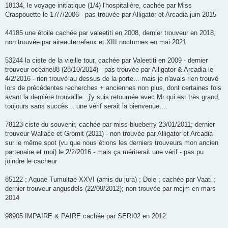
18134, le voyage initiatique (1/4) l'hospitalière, cachée par Miss
Craspouette le 17/7/2006 - pas trouvée par Alligator et Arcadia juin 2015
44185 une étoile cachée par valeetiti en 2008, dernier trouveur en 2018,
non trouvée par aireauterrefeux et XIII nocturnes en mai 2021
53244 la ciste de la vieille tour, cachée par Valeetiti en 2009 - dernier
trouveur océane88 (28/10/2014) - pas trouvée par Alligator & Arcadia le
4/2/2016 - rien trouvé au dessus de la porte... mais je n'avais rien trouvé
lors de précédentes recherches + anciennes non plus, dont certaines fois
avant la dernière trouvaille...j'y suis retournée avec Mr qui est très grand,
toujours sans succès... une vérif serait la bienvenue....
78123 ciste du souvenir, cachée par miss-blueberry 23/01/2011; dernier
trouveur Wallace et Gromit (2011) - non trouvée par Alligator et Arcadia
sur le même spot (vu que nous étions les derniers trouveurs mon ancien
partenaire et moi) le 2/2/2016 - mais ça mériterait une vérif - pas pu
joindre le cacheur
85122 ; Aquae Tumultae XXVI (amis du jura) ; Dole ; cachée par Vaati ;
dernier trouveur angusdels (22/09/2012); non trouvée par mcjm en mars
2014
98905 IMPAIRE & PAIRE cachée par SERI02 en 2012