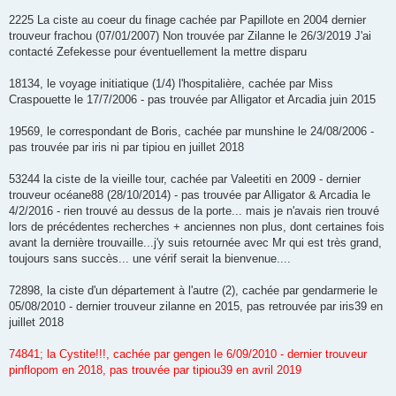
2225 La ciste au coeur du finage cachée par Papillote en 2004 dernier
trouveur frachou (07/01/2007) Non trouvée par Zilanne le 26/3/2019 J'ai
contacté Zefekesse pour éventuellement la mettre disparu
18134, le voyage initiatique (1/4) l'hospitalière, cachée par Miss
Craspouette le 17/7/2006 - pas trouvée par Alligator et Arcadia juin 2015
19569, le correspondant de Boris, cachée par munshine le 24/08/2006 -
pas trouvée par iris ni par tipiou en juillet 2018
53244 la ciste de la vieille tour, cachée par Valeetiti en 2009 - dernier
trouveur océane88 (28/10/2014) - pas trouvée par Alligator & Arcadia le
4/2/2016 - rien trouvé au dessus de la porte... mais je n'avais rien trouvé
lors de précédentes recherches + anciennes non plus, dont certaines fois
avant la dernière trouvaille...j'y suis retournée avec Mr qui est très grand,
toujours sans succès... une vérif serait la bienvenue....
72898, la ciste d'un département à l'autre (2), cachée par gendarmerie le
05/08/2010 - dernier trouveur zilanne en 2015, pas retrouvée par iris39 en
juillet 2018
74841; la Cystite!!!, cachée par gengen le 6/09/2010 - dernier trouveur
pinflopom en 2018, pas trouvée par tipiou39 en avril 2019