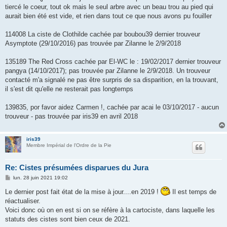
tiercé le coeur, tout ok mais le seul arbre avec un beau trou au pied qui
aurait bien été est vide, et rien dans tout ce que nous avons pu fouiller
114008 La ciste de Clothilde cachée par boubou39 dernier trouveur
Asymptote (29/10/2016) pas trouvée par Zilanne le 2/9/2018
135189 The Red Cross cachée par El-WC le : 19/02/2017 dernier trouveur
pangya (14/10/2017); pas trouvée par Zilanne le 2/9/2018. Un trouveur
contacté m'a signalé ne pas être surpris de sa disparition, en la trouvant,
il s'est dit qu'elle ne resterait pas longtemps
139835, por favor aidez Carmen !, cachée par acai le 03/10/2017 - aucun
trouveur - pas trouvée par iris39 en avril 2018
iris39
Membre Impérial de l'Ordre de la Pie
Re: Cistes présumées disparues du Jura
M
lun. 28 juin 2021 19:02
e
s
Le dernier post fait état de la mise à jour....en 2019 !
Il est temps de
s
réactualiser.
a
g
Voici donc où on en est si on se réfère à la cartociste, dans laquelle les
e
statuts des cistes sont bien ceux de 2021.