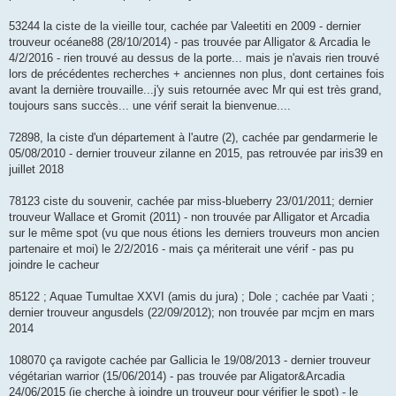
53244 la ciste de la vieille tour, cachée par Valeetiti en 2009 - dernier
trouveur océane88 (28/10/2014) - pas trouvée par Alligator & Arcadia le
4/2/2016 - rien trouvé au dessus de la porte... mais je n'avais rien trouvé
lors de précédentes recherches + anciennes non plus, dont certaines fois
avant la dernière trouvaille...j'y suis retournée avec Mr qui est très grand,
toujours sans succès... une vérif serait la bienvenue....
72898, la ciste d'un département à l'autre (2), cachée par gendarmerie le
05/08/2010 - dernier trouveur zilanne en 2015, pas retrouvée par iris39 en
juillet 2018
78123 ciste du souvenir, cachée par miss-blueberry 23/01/2011; dernier
trouveur Wallace et Gromit (2011) - non trouvée par Alligator et Arcadia
sur le même spot (vu que nous étions les derniers trouveurs mon ancien
partenaire et moi) le 2/2/2016 - mais ça mériterait une vérif - pas pu
joindre le cacheur
85122 ; Aquae Tumultae XXVI (amis du jura) ; Dole ; cachée par Vaati ;
dernier trouveur angusdels (22/09/2012); non trouvée par mcjm en mars
2014
108070 ça ravigote cachée par Gallicia le 19/08/2013 - dernier trouveur
végétarian warrior (15/06/2014) - pas trouvée par Aligator&Arcadia
24/06/2015 (je cherche à joindre un trouveur pour vérifier le spot) - le