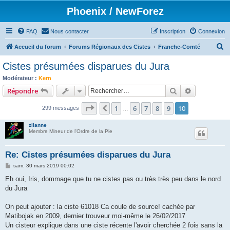
Phoenix / NewForez
FAQ
Nous contacter
Inscription
Connexion
R
Accueil du forum
Forums Régionaux des Cistes
Franche-Comté
e
Cistes présumées disparues du Jura
c
Modérateur :
Kern
h
Rechercher
Recherche 
Répondre
e
Page
10
sur
10
1
6
7
8
9
10
Précédent
299 messages
r
…
c
zilanne
Membre Mineur de l'Ordre de la Pie
h
e
Re: Cistes présumées disparues du Jura
r
M
sam. 30 mars 2019 00:02
e
s
Eh oui, Iris, dommage que tu ne cistes pas ou très très peu dans le nord
s
du Jura
a
g
e
On peut ajouter : la ciste 61018 Ca coule de source! cachée par
Matibojak en 2009, dernier trouveur moi-même le 26/02/2017
Un cisteur explique dans une ciste récente l'avoir cherchée 2 fois sans la