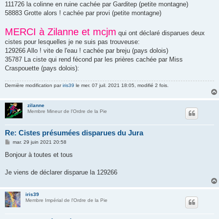
111726 la colinne en ruine cachée par Garditep (petite montagne)
58883 Grotte alors ! cachée par provi (petite montagne)
MERCI à Zilanne et mcjm
qui ont déclaré disparues deux
cistes pour lesquelles je ne suis pas trouveuse:
129266 Allo ! vite de l'eau ! cachée par breju (pays dolois)
35787 La ciste qui rend fécond par les prières cachée par Miss
Craspouette (pays dolois):
Dernière modification par
iris39
le mer. 07 juil. 2021 18:05, modifié 2 fois.
zilanne
Membre Mineur de l'Ordre de la Pie
Re: Cistes présumées disparues du Jura
M
mar. 29 juin 2021 20:58
e
s
Bonjour à toutes et tous
s
a
g
Je viens de déclarer disparue la 129266
e
iris39
Membre Impérial de l'Ordre de la Pie