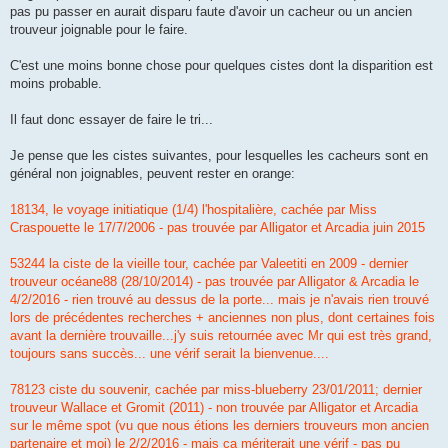
pas pu passer en aurait disparu faute d'avoir un cacheur ou un ancien
trouveur joignable pour le faire.
C'est une moins bonne chose pour quelques cistes dont la disparition est
moins probable.
Il faut donc essayer de faire le tri...
Je pense que les cistes suivantes, pour lesquelles les cacheurs sont en
général non joignables, peuvent rester en orange:
18134, le voyage initiatique (1/4) l'hospitalière, cachée par Miss
Craspouette le 17/7/2006 - pas trouvée par Alligator et Arcadia juin 2015
53244 la ciste de la vieille tour, cachée par Valeetiti en 2009 - dernier
trouveur océane88 (28/10/2014) - pas trouvée par Alligator & Arcadia le
4/2/2016 - rien trouvé au dessus de la porte... mais je n'avais rien trouvé
lors de précédentes recherches + anciennes non plus, dont certaines fois
avant la dernière trouvaille...j'y suis retournée avec Mr qui est très grand,
toujours sans succès... une vérif serait la bienvenue....
78123 ciste du souvenir, cachée par miss-blueberry 23/01/2011; dernier
trouveur Wallace et Gromit (2011) - non trouvée par Alligator et Arcadia
sur le même spot (vu que nous étions les derniers trouveurs mon ancien
partenaire et moi) le 2/2/2016 - mais ça mériterait une vérif - pas pu