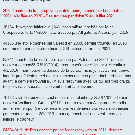
3929 La ciste de la métaphysique des tubes, cachée par boursault en
2004. Vérifiée en 2020 - Pas trouvée par tipiou39 en Juillet 2021
18134, le voyage initiatique (1/4) l'hospitalière, cachée par Miss
Craspouette le 17/7/2006 - pas trouvée par Alligator et Arcadia juin 2015
44185 une étoile cachée par valeetiti en 2008, dernier trouveur en 2018,
non trouvée par aireauterrefeux et XIII nocturnes en mai 2021
53244 la ciste de la vieille tour, cachée par Valeetiti en 2009 - dernier
trouveur océane88 (28/10/2014) - pas trouvée par Alligator & Arcadia le
4/2/2016 - rien trouvé au dessus de la porte... mais je n'avais rien trouvé
lors de précédentes recherches + anciennes non plus, dont certaines fois
avant la dernière trouvaille...j'y suis retournée avec Mr qui est très grand,
toujours sans succès... une vérif serait la bienvenue....
78123 ciste du souvenir, cachée par miss-blueberry 23/01/2011; dernier
trouveur Wallace et Gromit (2011) - non trouvée par Alligator et Arcadia
sur le même spot (vu que nous étions les derniers trouveurs mon ancien
partenaire et moi) le 2/2/2016 - mais ça mériterait une vérif - pas pu
joindre le cacheur
84364 Au fil de l'eau cachée par belfegor&papyweb en 2011, dernière