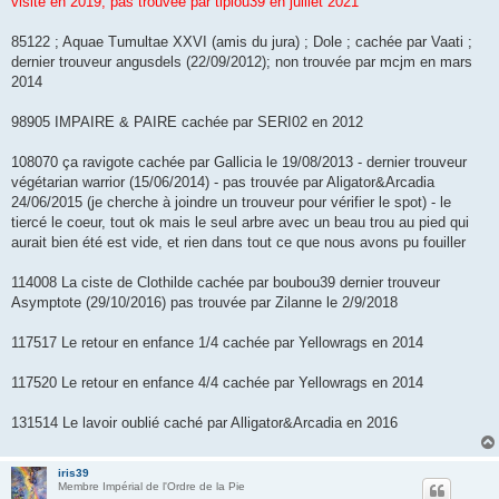
visite en 2019, pas trouvée par tipiou39 en juillet 2021
85122 ; Aquae Tumultae XXVI (amis du jura) ; Dole ; cachée par Vaati ;
dernier trouveur angusdels (22/09/2012); non trouvée par mcjm en mars
2014
98905 IMPAIRE & PAIRE cachée par SERI02 en 2012
108070 ça ravigote cachée par Gallicia le 19/08/2013 - dernier trouveur
végétarian warrior (15/06/2014) - pas trouvée par Aligator&Arcadia
24/06/2015 (je cherche à joindre un trouveur pour vérifier le spot) - le
tiercé le coeur, tout ok mais le seul arbre avec un beau trou au pied qui
aurait bien été est vide, et rien dans tout ce que nous avons pu fouiller
114008 La ciste de Clothilde cachée par boubou39 dernier trouveur
Asymptote (29/10/2016) pas trouvée par Zilanne le 2/9/2018
117517 Le retour en enfance 1/4 cachée par Yellowrags en 2014
117520 Le retour en enfance 4/4 cachée par Yellowrags en 2014
131514 Le lavoir oublié caché par Alligator&Arcadia en 2016
iris39
Membre Impérial de l'Ordre de la Pie