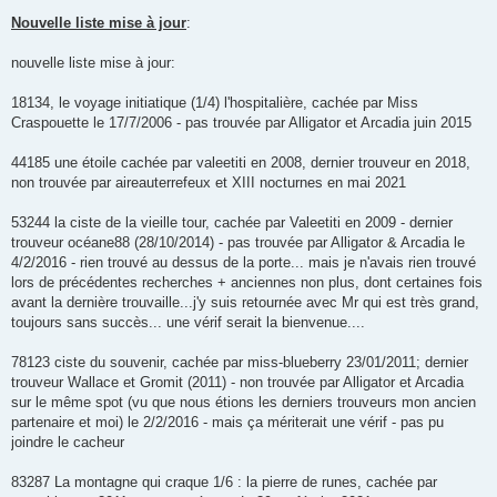
Nouvelle liste mise à jour
:
nouvelle liste mise à jour:
18134, le voyage initiatique (1/4) l'hospitalière, cachée par Miss
Craspouette le 17/7/2006 - pas trouvée par Alligator et Arcadia juin 2015
44185 une étoile cachée par valeetiti en 2008, dernier trouveur en 2018,
non trouvée par aireauterrefeux et XIII nocturnes en mai 2021
53244 la ciste de la vieille tour, cachée par Valeetiti en 2009 - dernier
trouveur océane88 (28/10/2014) - pas trouvée par Alligator & Arcadia le
4/2/2016 - rien trouvé au dessus de la porte... mais je n'avais rien trouvé
lors de précédentes recherches + anciennes non plus, dont certaines fois
avant la dernière trouvaille...j'y suis retournée avec Mr qui est très grand,
toujours sans succès... une vérif serait la bienvenue....
78123 ciste du souvenir, cachée par miss-blueberry 23/01/2011; dernier
trouveur Wallace et Gromit (2011) - non trouvée par Alligator et Arcadia
sur le même spot (vu que nous étions les derniers trouveurs mon ancien
partenaire et moi) le 2/2/2016 - mais ça mériterait une vérif - pas pu
joindre le cacheur
83287 La montagne qui craque 1/6 : la pierre de runes, cachée par