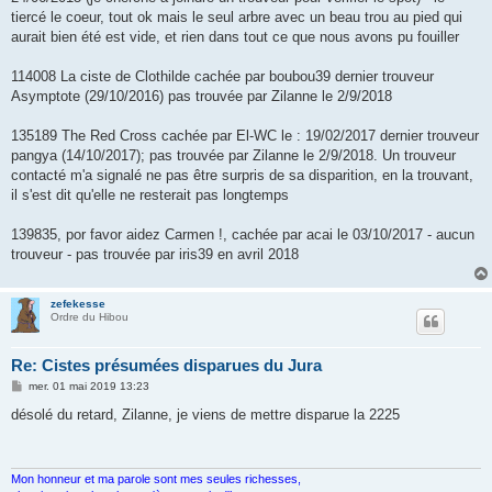
tiercé le coeur, tout ok mais le seul arbre avec un beau trou au pied qui
aurait bien été est vide, et rien dans tout ce que nous avons pu fouiller
114008 La ciste de Clothilde cachée par boubou39 dernier trouveur
Asymptote (29/10/2016) pas trouvée par Zilanne le 2/9/2018
135189 The Red Cross cachée par El-WC le : 19/02/2017 dernier trouveur
pangya (14/10/2017); pas trouvée par Zilanne le 2/9/2018. Un trouveur
contacté m'a signalé ne pas être surpris de sa disparition, en la trouvant,
il s'est dit qu'elle ne resterait pas longtemps
139835, por favor aidez Carmen !, cachée par acai le 03/10/2017 - aucun
trouveur - pas trouvée par iris39 en avril 2018
zefekesse
Ordre du Hibou
Re: Cistes présumées disparues du Jura
M
mer. 01 mai 2019 13:23
e
s
désolé du retard, Zilanne, je viens de mettre disparue la 2225
s
a
g
e
Mon honneur et ma parole sont mes seules richesses,