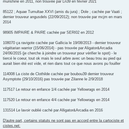
munshine en 2011, non trouvée par Ln39 en février 2021
85122 ; Aquae Tumultae XXVI (amis du jura) ; Dole ; cachée par Vaati ;
dernier trouveur angusdels (22/09/2012); non trouvée par mcjm en mars
2014
98905 IMPAIRE & PAIRE cachée par SERI02 en 2012
108070 ça ravigote cachée par Gallicia le 19/08/2013 - dernier trouveur
végétarian warrior (15/06/2014) - pas trouvée par Aligator&Arcadia
24/06/2015 (je cherche à joindre un trouveur pour vérifier le spot) - le
tiercé le coeur, tout ok mais le seul arbre avec un beau trou au pied qui
aurait bien été est vide, et rien dans tout ce que nous avons pu fouiller
114008 La ciste de Clothilde cachée par boubou39 dernier trouveur
Asymptote (29/10/2016) pas trouvée par Zilanne le 2/9/2018
117517 Le retour en enfance 1/4 cachée par Yellowrags en 2014
117520 Le retour en enfance 4/4 cachée par Yellowrags en 2014
131514 Le lavoir oublié caché par Alligator&Arcadia en 2016
D'autre part, certains statuts ne sont pas en accord entre la cartociste et
cistes.net: