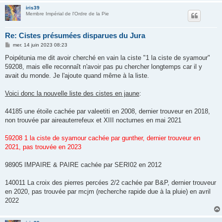
iris39
Membre Impérial de l'Ordre de la Pie
Re: Cistes présumées disparues du Jura
M
mer. 14 juin 2023 08:23
e
s
Poipétunia me dit avoir cherché en vain la ciste "1 la ciste de syamour"
s
59208, mais elle reconnaît n'avoir pas pu chercher longtemps car il y
a
g
avait du monde. Je l'ajoute quand même à la liste.
e
Voici donc la nouvelle liste des cistes en jaune
:
44185 une étoile cachée par valeetiti en 2008, dernier trouveur en 2018,
non trouvée par aireauterrefeux et XIII nocturnes en mai 2021
59208 1 la ciste de syamour cachée par gunther, dernier trouveur en
2021, pas trouvée en 2023
98905 IMPAIRE & PAIRE cachée par SERI02 en 2012
140011 La croix des pierres percées 2/2 cachée par B&P, dernier trouveur
en 2020, pas trouvée par mcjm (recherche rapide due à la pluie) en avril
2022