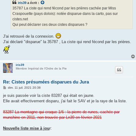
iris39
a écrit :
a
g
35787 La ciste qui rend fécond par les prières cachée par Miss
e
Craspouette (pays dolois): notée disparue dans la carto, pas sur
cistes.net
Qui peut déclarer ces deux cistes disparues ?
J'ai retrouvé de la connexion.
J'ai déclaré "disparue" la 35787 , La ciste qui rend fécond par les prières.
iris39
Membre Impérial de l'Ordre de la Pie
Re: Cistes présumées disparues du Jura
M
dim. 11 juil. 2021 20:38
e
s
je suis passée voir la ciste 83287 qui était en jaune.
s
Elle avait effectivement disparu, j'ai fait le SAV et je la raye de la liste.
a
g
e
83287 La montagne qui craque 1/6 : la pierre de runes, cachée par
munshine en 2011, non trouvée par Ln39 en février 2021
Nouvelle liste mise à jou
r: