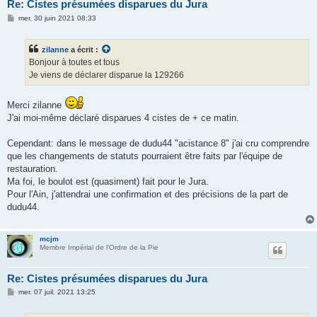
Re: Cistes présumées disparues du Jura
M
mer. 30 juin 2021 08:33
e
s
s
zilanne
a écrit :
a
g
Bonjour à toutes et tous
e
Je viens de déclarer disparue la 129266
Merci zilanne
J'ai moi-même déclaré disparues 4 cistes de + ce matin.
Cependant: dans le message de dudu44 "acistance 8" j'ai cru comprendre
que les changements de statuts pourraient être faits par l'équipe de
restauration.
Ma foi, le boulot est (quasiment) fait pour le Jura.
Pour l'Ain, j'attendrai une confirmation et des précisions de la part de
dudu44.
mcjm
Membre Impérial de l'Ordre de la Pie
Re: Cistes présumées disparues du Jura
M
mer. 07 juil. 2021 13:25
e
s
s