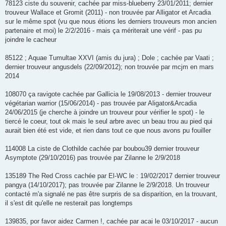
78123 ciste du souvenir, cachée par miss-blueberry 23/01/2011; dernier
trouveur Wallace et Gromit (2011) - non trouvée par Alligator et Arcadia
sur le même spot (vu que nous étions les derniers trouveurs mon ancien
partenaire et moi) le 2/2/2016 - mais ça mériterait une vérif - pas pu
joindre le cacheur
85122 ; Aquae Tumultae XXVI (amis du jura) ; Dole ; cachée par Vaati ;
dernier trouveur angusdels (22/09/2012); non trouvée par mcjm en mars
2014
108070 ça ravigote cachée par Gallicia le 19/08/2013 - dernier trouveur
végétarian warrior (15/06/2014) - pas trouvée par Aligator&Arcadia
24/06/2015 (je cherche à joindre un trouveur pour vérifier le spot) - le
tiercé le coeur, tout ok mais le seul arbre avec un beau trou au pied qui
aurait bien été est vide, et rien dans tout ce que nous avons pu fouiller
114008 La ciste de Clothilde cachée par boubou39 dernier trouveur
Asymptote (29/10/2016) pas trouvée par Zilanne le 2/9/2018
135189 The Red Cross cachée par El-WC le : 19/02/2017 dernier trouveur
pangya (14/10/2017); pas trouvée par Zilanne le 2/9/2018. Un trouveur
contacté m'a signalé ne pas être surpris de sa disparition, en la trouvant,
il s'est dit qu'elle ne resterait pas longtemps
139835, por favor aidez Carmen !, cachée par acai le 03/10/2017 - aucun