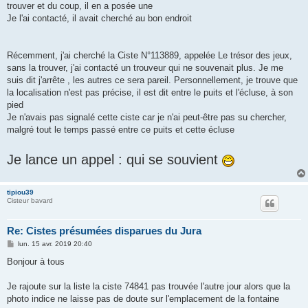
trouver et du coup, il en a posée une
Je l'ai contacté, il avait cherché au bon endroit
Récemment, j'ai cherché la Ciste N°113889, appelée Le trésor des jeux,
sans la trouver, j'ai contacté un trouveur qui ne souvenait plus. Je me
suis dit j'arrête , les autres ce sera pareil. Personnellement, je trouve que
la localisation n'est pas précise, il est dit entre le puits et l'écluse, à son
pied
Je n'avais pas signalé cette ciste car je n'ai peut-être pas su chercher,
malgré tout le temps passé entre ce puits et cette écluse
Je lance un appel : qui se souvient
tipiou39
Cisteur bavard
Re: Cistes présumées disparues du Jura
M
lun. 15 avr. 2019 20:40
e
s
Bonjour à tous
s
a
g
Je rajoute sur la liste la ciste 74841 pas trouvée l'autre jour alors que la
e
photo indice ne laisse pas de doute sur l'emplacement de la fontaine