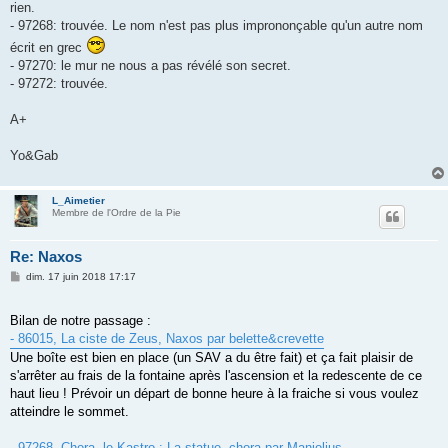
rien.
- 97268: trouvée. Le nom n'est pas plus imprononçable qu'un autre nom
écrit en grec
- 97270: le mur ne nous a pas révélé son secret.
- 97272: trouvée.
A+
Yo&Gab
L_Aimetier
Membre de l'Ordre de la Pie
Re: Naxos
M
dim. 17 juin 2018 17:17
e
s
s
Bilan de notre passage :
a
g
- 86015, La ciste de Zeus, Naxos par belette&crevette
e
Une boîte est bien en place (un SAV a du être fait) et ça fait plaisir de
s'arrêter au frais de la fontaine après l'ascension et la redescente de ce
haut lieu ! Prévoir un départ de bonne heure à la fraiche si vous voulez
atteindre le sommet.
- 97268, Chora, le Kastro : La statue, chora par Maniolius