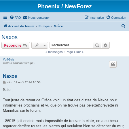
Phoenix / NewForez
FAQ
Nous contacter
Inscription
Connexion
R
Accueil du forum
Europe
Grèce
e
Naxos
c
Rechercher
Recherche 
Répondre
h
4 messages • Page
1
sur
1
e
Yo&Gab
r
Cisteur causant très peu
c
h
Naxos
e
M
dim. 31 août 2014 16:50
e
r
s
Salut,
s
a
g
Tout juste de retour de Grèce voici un état des cistes de Naxos pour
e
informer les prochains et vu que on ne trouve pas belette&crevette ni
Maniolius sur le forum:
- 86015: joli endroit mais impossible de trouver la ciste, on a eu beau
regarder derrière toutes les pierres qui voulaient bien se détacher du mur,