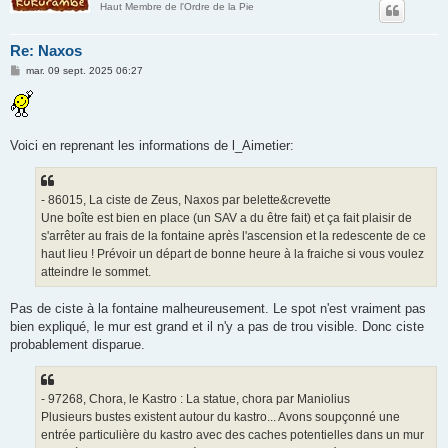
Haut Membre de l'Ordre de la Pie
Re: Naxos
M
mar. 09 sept. 2025 06:27
e
s
s
a
g
e
Voici en reprenant les informations de l_Aimetier:
- 86015, La ciste de Zeus, Naxos par belette&crevette
Une boîte est bien en place (un SAV a du être fait) et ça fait plaisir de
s'arrêter au frais de la fontaine après l'ascension et la redescente de ce
haut lieu ! Prévoir un départ de bonne heure à la fraiche si vous voulez
atteindre le sommet.
Pas de ciste à la fontaine malheureusement. Le spot n'est vraiment pas
bien expliqué, le mur est grand et il n'y a pas de trou visible. Donc ciste
probablement disparue.
- 97268, Chora, le Kastro : La statue, chora par Maniolius
Plusieurs bustes existent autour du kastro... Avons soupçonné une
entrée particulière du kastro avec des caches potentielles dans un mur