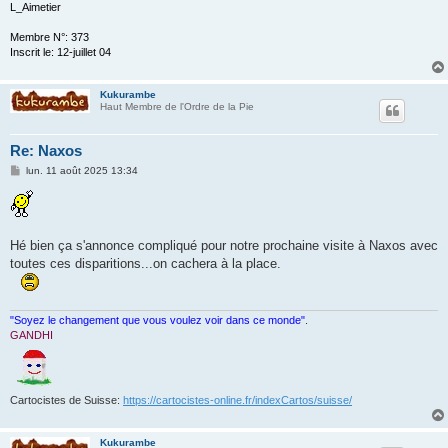
L_Aimetier
Membre N°: 373
Inscrit le: 12-juillet 04
Kukurambe
Haut Membre de l'Ordre de la Pie
Re: Naxos
M
lun. 11 août 2025 13:34
e
s
s
a
g
e
Hé bien ça s'annonce compliqué pour notre prochaine visite à Naxos avec
toutes ces disparitions...on cachera à la place.
"Soyez le changement que vous voulez voir dans ce monde"
.
GANDHI
Cartocistes de Suisse:
https://cartocistes-online.fr/indexCartos/suisse/
Kukurambe