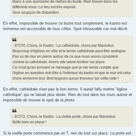
blanc à une quinzaine de mètres du buste. Rien trouvé dans les
différents trous. Le lieu est très exposé.
Gros soupçon de disparition.
En effet, impossible de trouver ce buste tout simplement, le kastro est
immense est accessible de tous côtés. Spot introuvable car mal décrit.
- 97270, Chora, le Kastro : La cathédrale, chora par Maniolius
Beaucoup d'églises en ville et le terme cathédrale peut être ambigüe.
Pas vu de mur en pierre autour de ce que nous avons considéré
comme la cathédrale. Avons vite laissé tomber sur place.
Ce n'est qu'en écrivant ce message que je me rends compte que
l'église en question doit être à l'intérieur du kastro et que le mur est celui
d'une ancienne tour. Bref toujours aucun trouveur sur cette ciste !
En effet, cathédrale n'est pas le bon terme. Il aurait fallu mettre "église
catholique" qui ne faisait plus doute. Rien du tout dans les murs autour et
impossible de trouver le spot de la photo.
- 97272, Chora, le Kastro : La vieille porte, chora par Maniolius
Boîte bien en place !
Si la vieille porte commence par un T, rien du tout sur place. La porte est