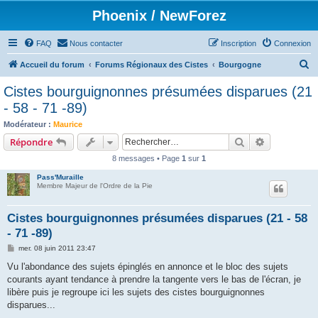
Phoenix / NewForez
FAQ
Nous contacter
Inscription
Connexion
R
Accueil du forum
Forums Régionaux des Cistes
Bourgogne
e
Cistes bourguignonnes présumées disparues (21
c
- 58 - 71 -89)
h
Modérateur :
Maurice
e
Rechercher
Recherche 
Répondre
r
8 messages • Page
1
sur
1
c
Pass'Muraille
h
Membre Majeur de l'Ordre de la Pie
e
Cistes bourguignonnes présumées disparues (21 - 58
r
- 71 -89)
M
mer. 08 juin 2011 23:47
e
s
Vu l'abondance des sujets épinglés en annonce et le bloc des sujets
s
courants ayant tendance à prendre la tangente vers le bas de l'écran, je
a
g
libère puis je regroupe ici les sujets des cistes bourguignonnes
e
disparues...