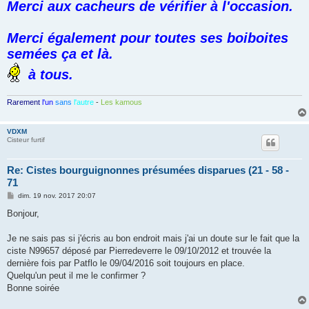
Merci aux cacheurs de vérifier à l'occasion.
Merci également pour toutes ses boiboites
semées ça et là.
à tous.
Rarement
l'un
sans
l'autre
-
Les kamous
VDXM
Cisteur furtif
Re: Cistes bourguignonnes présumées disparues (21 - 58 -
71
M
dim. 19 nov. 2017 20:07
e
s
Bonjour,
s
a
g
Je ne sais pas si j'écris au bon endroit mais j'ai un doute sur le fait que la
e
ciste N99657 déposé par Pierredeverre le 09/10/2012 et trouvée la
dernière fois par Patflo le 09/04/2016 soit toujours en place.
Quelqu'un peut il me le confirmer ?
Bonne soirée