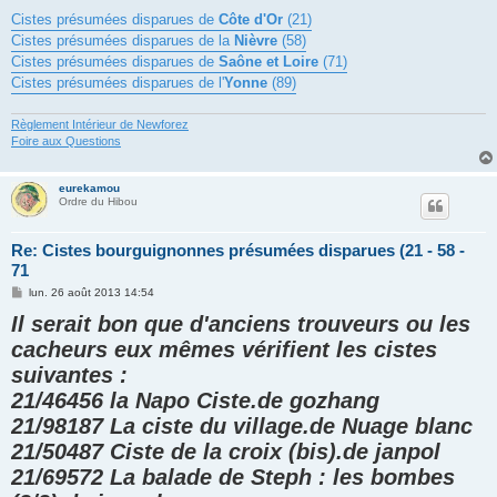
Cistes présumées disparues de
Côte d'Or
(21)
Cistes présumées disparues de la
Nièvre
(58)
Cistes présumées disparues de
Saône et Loire
(71)
Cistes présumées disparues de l'
Yonne
(89)
Règlement Intérieur de Newforez
Foire aux Questions
eurekamou
Ordre du Hibou
Re: Cistes bourguignonnes présumées disparues (21 - 58 -
71
M
lun. 26 août 2013 14:54
e
Il serait bon que d'anciens trouveurs ou les
s
s
cacheurs eux mêmes vérifient les cistes
a
g
suivantes :
e
21/46456 la Napo Ciste.de gozhang
21/98187 La ciste du village.de Nuage blanc
21/50487 Ciste de la croix (bis).de janpol
21/69572 La balade de Steph : les bombes