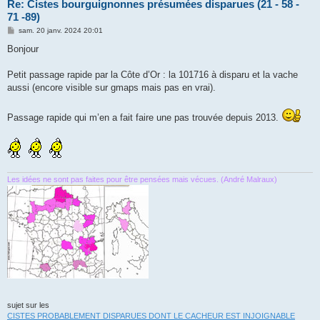
Re: Cistes bourguignonnes présumées disparues (21 - 58 -
71 -89)
M
sam. 20 janv. 2024 20:01
e
s
Bonjour
s
a
g
Petit passage rapide par la Côte d’Or : la 101716 à disparu et la vache
e
aussi (encore visible sur gmaps mais pas en vrai).
Passage rapide qui m’en a fait faire une pas trouvée depuis 2013.
Les idées ne sont pas faites pour être pensées mais vécues. (André Malraux)
sujet sur les
CISTES PROBABLEMENT DISPARUES DONT LE CACHEUR EST INJOIGNABLE