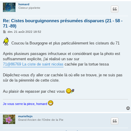
homard
Cisteur pipelette
Re: Cistes bourguignonnes présumées disparues (21 - 58 -
71 -89)
M
dim. 21 août 2022 18:52
e
s
s
Coucou la Bourgogne et plus particulièrement les cisteurs du 71
a
g
e
Après plusieurs passages infructueux et considérant que la photo est
suffisamment explicite, j'ai réalisé un sav sur
71@86769 La ciste de saint nicolas
cachée par la tortue tessa
Dépêchez-vous d'y aller car cachée là où elle se trouve, je ne suis pas
sûr de la pérennité de cette ciste.
Au plaisir de repasser par chez vous
Je vous serre la pince, homard
muriellejn
Grand Ancien de l'Ordre de la Pie