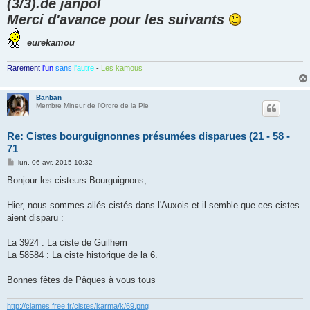
(3/3).de janpol
Merci d'avance pour les suivants
eurekamou
Rarement
l'un
sans
l'autre
-
Les kamous
Banban
Membre Mineur de l'Ordre de la Pie
Re: Cistes bourguignonnes présumées disparues (21 - 58 -
71
M
lun. 06 avr. 2015 10:32
e
s
Bonjour les cisteurs Bourguignons,
s
a
g
Hier, nous sommes allés cistés dans l'Auxois et il semble que ces cistes
e
aient disparu :
La 3924 : La ciste de Guilhem
La 58584 : La ciste historique de la 6.
Bonnes fêtes de Pâques à vous tous
http://clames.free.fr/cistes/karma/k/69.png