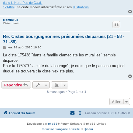
dans le Nord-Pas de Calais
121466
une ciste mobile interCistérale
et ses
illustrations
plombulus
Cisteur furtif
Re: Cistes bourguignonnes présumées disparues (21 - 58 -
71 -89)
M
jeu. 28 août 2025 16:36
e
s
La ciste 175438 "dans la famille clameciste les murailles" semble
s
disparue.
a
g
Pour la 176079 "la ciste du labourage", je crois que le panneau au pied
e
duquel se trouverait la ciste n'existe plus.
Répondre
8 messages • Page
1
sur
1
Aller
Accueil du forum
Fuseau horaire sur
UTC+02:00
Développé par
phpBB
® Forum Software © phpBB Limited
Traduction française officielle
©
Qiaeru