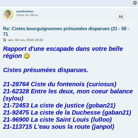
eurekamou
Ordre du Hibou
Re: Cistes bourguignonnes présumées disparues (21 - 58 -
71
M
ven. 04 nov. 2016 10:42
e
Rapport d'une escapade dans votre belle
s
s
région
a
g
e
Cistes présumées disparues.
21-28764 Ciste du fontenois (curiosus)
21-62328 Entre les deux, mon coeur balance
(sylou)
21-72453 La ciste de justice (goban21)
21-92475 La ciste de la Duchesse (gaban21)
21-96900 La ciste Saint Louis (lulloo)
21-113715 L'eau sous la route (janpol)