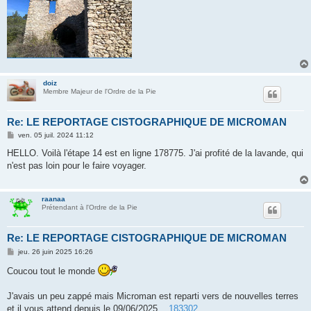
doiz
Membre Majeur de l'Ordre de la Pie
Re: LE REPORTAGE CISTOGRAPHIQUE DE MICROMAN
M
ven. 05 juil. 2024 11:12
e
s
HELLO. Voilà l'étape 14 est en ligne 178775. J'ai profité de la lavande, qui
s
n'est pas loin pour le faire voyager.
a
g
e
raanaa
Prétendant à l'Ordre de la Pie
Re: LE REPORTAGE CISTOGRAPHIQUE DE MICROMAN
M
jeu. 26 juin 2025 16:26
e
s
Coucou tout le monde
s
a
g
J'avais un peu zappé mais Microman est reparti vers de nouvelles terres
e
et il vous attend depuis le 09/06/2025 ...
183302