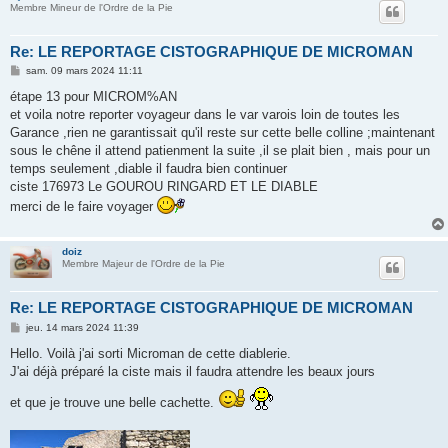
Membre Mineur de l'Ordre de la Pie
Re: LE REPORTAGE CISTOGRAPHIQUE DE MICROMAN
M
sam. 09 mars 2024 11:11
e
s
étape 13 pour MICROM%AN
s
et voila notre reporter voyageur dans le var varois loin de toutes les
a
g
Garance ,rien ne garantissait qu'il reste sur cette belle colline ;maintenant
e
sous le chêne il attend patienment la suite ,il se plait bien , mais pour un
temps seulement ,diable il faudra bien continuer
ciste 176973 Le GOUROU RINGARD ET LE DIABLE
merci de le faire voyager
doiz
Membre Majeur de l'Ordre de la Pie
Re: LE REPORTAGE CISTOGRAPHIQUE DE MICROMAN
M
jeu. 14 mars 2024 11:39
e
s
Hello. Voilà j'ai sorti Microman de cette diablerie.
s
J'ai déjà préparé la ciste mais il faudra attendre les beaux jours
a
g
e
et que je trouve une belle cachette.