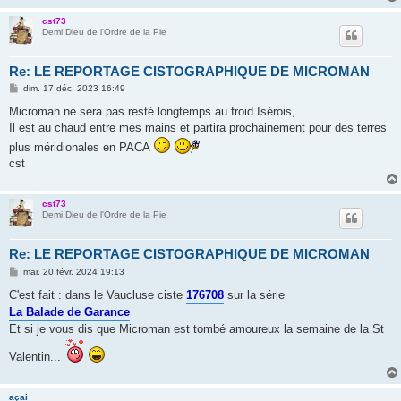
cst73
Demi Dieu de l'Ordre de la Pie
Re: LE REPORTAGE CISTOGRAPHIQUE DE MICROMAN
M
dim. 17 déc. 2023 16:49
e
s
Microman ne sera pas resté longtemps au froid Isérois,
s
Il est au chaud entre mes mains et partira prochainement pour des terres
a
g
plus méridionales en PACA
e
cst
cst73
Demi Dieu de l'Ordre de la Pie
Re: LE REPORTAGE CISTOGRAPHIQUE DE MICROMAN
M
mar. 20 févr. 2024 19:13
e
s
C'est fait : dans le Vaucluse ciste
176708
sur la série
s
La Balade de Garance
a
g
Et si je vous dis que Microman est tombé amoureux la semaine de la St
e
Valentin...
açai