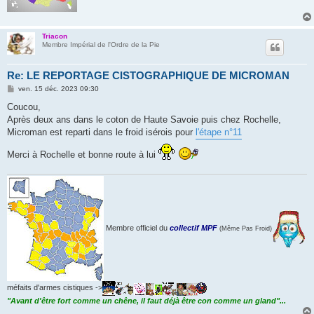
Triacon
Membre Impérial de l'Ordre de la Pie
Re: LE REPORTAGE CISTOGRAPHIQUE DE MICROMAN
M
ven. 15 déc. 2023 09:30
e
s
Coucou,
s
Après deux ans dans le coton de Haute Savoie puis chez Rochelle,
a
g
Microman est reparti dans le froid isérois pour
l'étape n°11
e
Merci à Rochelle et bonne route à lui
Membre officiel du
collectif MPF
(Même Pas Froid)
méfaits d'armes cistiques ->
"Avant d'être fort comme un chêne, il faut déjà être con comme un gland"...