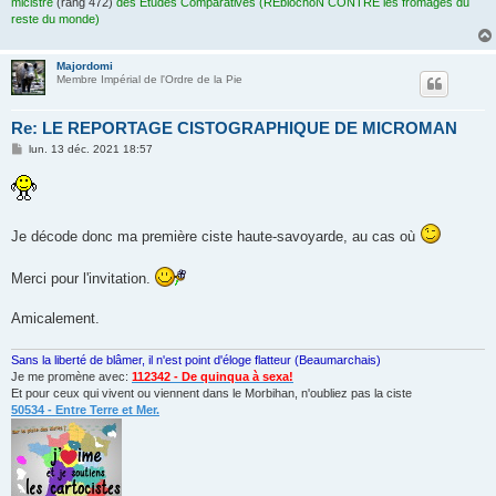
micistre
(rang 472)
des Etudes Comparatives (REblochoN CONTRE les fromages du
reste du monde)
Majordomi
Membre Impérial de l'Ordre de la Pie
Re: LE REPORTAGE CISTOGRAPHIQUE DE MICROMAN
M
lun. 13 déc. 2021 18:57
e
s
s
a
g
e
Je décode donc ma première ciste haute-savoyarde, au cas où
Merci pour l'invitation.
Amicalement.
Sans la liberté de blâmer, il n'est point d'éloge flatteur (Beaumarchais)
Je me promène avec:
112342 - De quinqua à sexa!
Et pour ceux qui vivent ou viennent dans le Morbihan, n'oubliez pas la ciste
50534 - Entre Terre et Mer.