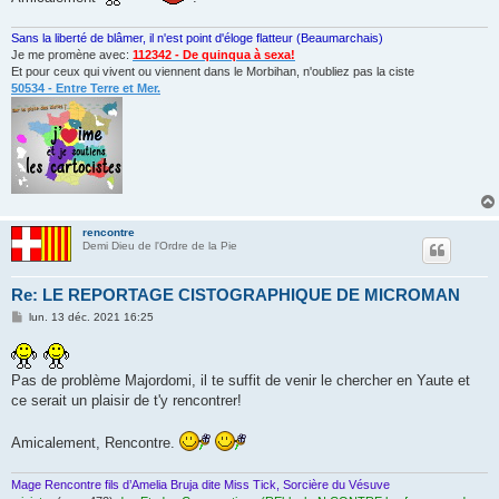
Sans la liberté de blâmer, il n'est point d'éloge flatteur (Beaumarchais)
Je me promène avec:
112342 - De quinqua à sexa!
Et pour ceux qui vivent ou viennent dans le Morbihan, n'oubliez pas la ciste
50534 - Entre Terre et Mer.
rencontre
Demi Dieu de l'Ordre de la Pie
Re: LE REPORTAGE CISTOGRAPHIQUE DE MICROMAN
M
lun. 13 déc. 2021 16:25
e
s
s
a
Pas de problème Majordomi, il te suffit de venir le chercher en Yaute et
g
e
ce serait un plaisir de t'y rencontrer!
Amicalement, Rencontre.
Mage Rencontre fils d’Amelia Bruja dite Miss Tick, Sorcière du Vésuve