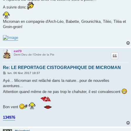
g
A suivre donc
e
Microman en compagnie d'Arch-Léo, Babette, Grounichka, Tiléo, Tiléa et
Groin-groin!
cst73
Demi Dieu de l'Ordre de la Pie
Re: LE REPORTAGE CISTOGRAPHIQUE DE MICROMAN
M
lun. 06 févr. 2017 19:37
e
s
Ayé... Microman est relâché dans la nature...pour de nouvelles
s
aventures...
a
g
Attention quand même de ne pas trop le chahuter, il est convalescent
e
Bon vent
134976
Majordomi