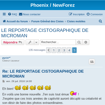
Phoenix / NewForez
FAQ
Nous contacter
Inscription
Connexion
R
Accueil du forum
Forum Général des Cistes
Cistes mobiles
e
LE REPORTAGE CISTOGRAPHIQUE DE
c
MICROMAN
h
Rechercher
Recherche 
Répondre
e
r
1
2
3
4
5
Précédent
135 messages
c
pyxis*°
h
Cisteur causeur
e
Re: LE REPORTAGE CISTOGRAPHIQUE DE
r
MICROMAN
M
ven. 29 juil. 2016 14:00
e
s
Eh bien!
s
a
En voilà une bonne nouvelle. J'en suis tout émue
!
g
e
J'espère que ces trois années de captivité auront décuplé sa créativité et
son désir de faire des photos extraordinaires.