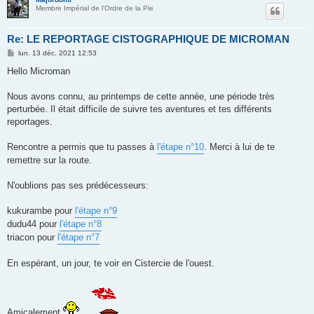
Membre Impérial de l'Ordre de la Pie
Re: LE REPORTAGE CISTOGRAPHIQUE DE MICROMAN
M
lun. 13 déc. 2021 12:53
e
s
Hello Microman
s
a
g
Nous avons connu, au printemps de cette année, une période très
e
perturbée. Il était difficile de suivre tes aventures et tes différents
reportages.
Rencontre a permis que tu passes à
l'étape n°10
. Merci à lui de te
remettre sur la route.
N'oublions pas ses prédécesseurs:
kukurambe pour
l'étape n°9
dudu44 pour
l'étape n°8
triacon pour
l'étape n°7
En espérant, un jour, te voir en Cistercie de l'ouest.
Amicalement
.