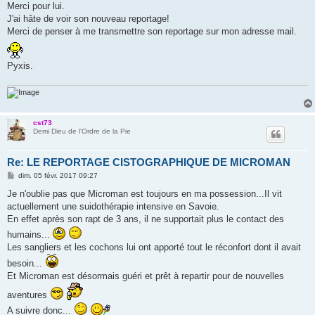
Merci pour lui.
J'ai hâte de voir son nouveau reportage!
Merci de penser à me transmettre son reportage sur mon adresse mail.
Pyxis.
cst73
Demi Dieu de l'Ordre de la Pie
Re: LE REPORTAGE CISTOGRAPHIQUE DE MICROMAN
M
dim. 05 févr. 2017 09:27
e
s
Je n'oublie pas que Microman est toujours en ma possession...Il vit
s
actuellement une suidothérapie intensive en Savoie.
a
g
En effet après son rapt de 3 ans, il ne supportait plus le contact des
e
humains...
Les sangliers et les cochons lui ont apporté tout le réconfort dont il avait
besoin...
Et Microman est désormais guéri et prêt à repartir pour de nouvelles
aventures
A suivre donc...