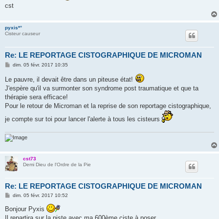
cst
pyxis*°
Cisteur causeur
Re: LE REPORTAGE CISTOGRAPHIQUE DE MICROMAN
M
dim. 05 févr. 2017 10:35
e
s
Le pauvre, il devait être dans un piteuse état!
s
J'espère qu'il va surmonter son syndrome post traumatique et que ta
a
g
thérapie sera efficace!
e
Pour le retour de Microman et la reprise de son reportage cistographique,
je compte sur toi pour lancer l'alerte à tous les cisteurs
cst73
Demi Dieu de l'Ordre de la Pie
Re: LE REPORTAGE CISTOGRAPHIQUE DE MICROMAN
M
dim. 05 févr. 2017 10:52
e
s
Bonjour Pyxis
s
Il repartira sur la piste avec ma 600ème ciste à poser...
a