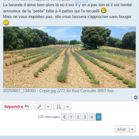
La lavande il aime bien alors là où il est il y en a pas loin et il est tombé
amoureux de la "petite" bête à 4 pattes qui l'a recueilli
Mais ne vous inquiétez pas, elle vous laissera s'approcher sans bouger
20250607_134060 - Copie.jpg (272.84 Kio) Consulté 3857 fois
Répondre
1
2
3
4
5
Précédent
135 messages
Aller