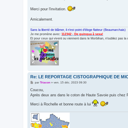
Merci pour l'invitation.
Amicalement.
Sans la liberté de blâmer, il n'est point d'éloge flatteur (Beaumarchais)
Je me promène avec:
112342 - De quinqua à sexa!
Et pour ceux qui vivent ou viennent dans le Morbihan, n'oubliez pas la 
Re: LE REPORTAGE CISTOGRAPHIQUE DE M
M
par
Triacon
»
ven. 15 déc. 2023 09:30
e
s
Coucou,
s
Après deux ans dans le coton de Haute Savoie puis chez Ro
a
g
e
Merci à Rochelle et bonne route à lui