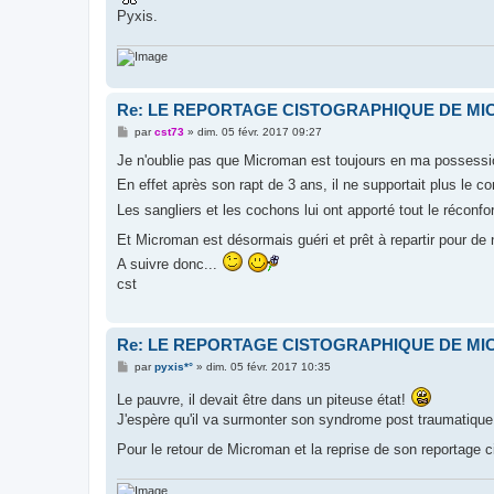
Pyxis.
Re: LE REPORTAGE CISTOGRAPHIQUE DE M
M
par
cst73
»
dim. 05 févr. 2017 09:27
e
s
Je n'oublie pas que Microman est toujours en ma possession
s
En effet après son rapt de 3 ans, il ne supportait plus le 
a
g
Les sangliers et les cochons lui ont apporté tout le réconfor
e
Et Microman est désormais guéri et prêt à repartir pour de
A suivre donc...
cst
Re: LE REPORTAGE CISTOGRAPHIQUE DE M
M
par
pyxis*°
»
dim. 05 févr. 2017 10:35
e
s
Le pauvre, il devait être dans un piteuse état!
s
J'espère qu'il va surmonter son syndrome post traumatique 
a
g
e
Pour le retour de Microman et la reprise de son reportage ci