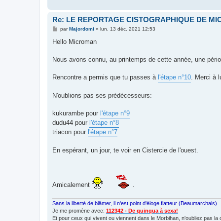
Re: LE REPORTAGE CISTOGRAPHIQUE DE M
M
par
Majordomi
»
lun. 13 déc. 2021 12:53
e
s
Hello Microman
s
a
g
Nous avons connu, au printemps de cette année, une période t
e
Rencontre a permis que tu passes à
l'étape n°10
. Merci à l
N'oublions pas ses prédécesseurs:
kukurambe pour
l'étape n°9
dudu44 pour
l'étape n°8
triacon pour
l'étape n°7
En espérant, un jour, te voir en Cistercie de l'ouest.
Amicalement
.
Sans la liberté de blâmer, il n'est point d'éloge flatteur (Beaumarchais)
Je me promène avec:
112342 - De quinqua à sexa!
Et pour ceux qui vivent ou viennent dans le Morbihan, n'oubliez pas la 