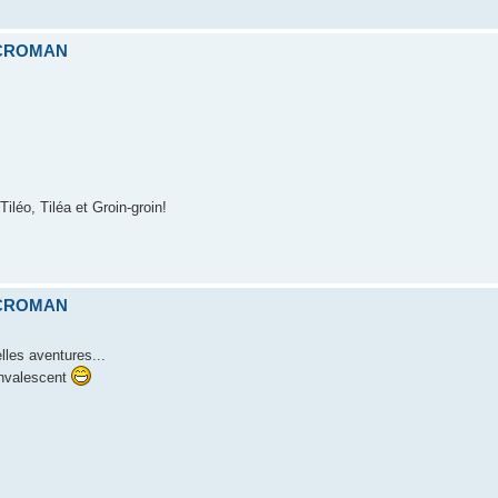
ICROMAN
léo, Tiléa et Groin-groin!
ICROMAN
lles aventures...
onvalescent