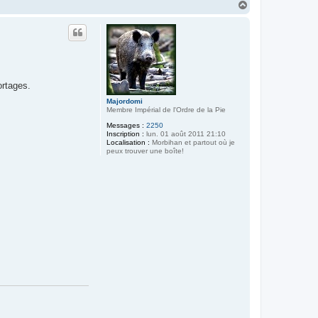
H
a
u
t
ortages.
Majordomi
Membre Impérial de l'Ordre de la Pie
Messages :
2250
Inscription :
lun. 01 août 2011 21:10
Localisation :
Morbihan et partout où je
peux trouver une boîte!