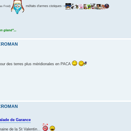
méfaits d'armes cistiques ->
s Froid)
n gland"...
ICROMAN
pour des terres plus méridionales en PACA
ICROMAN
alade de Garance
ine de la St Valentin...