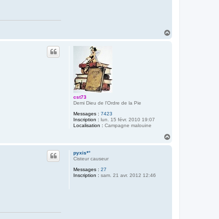
H
a
u
t
cst73
Demi Dieu de l'Ordre de la Pie
Messages :
7423
Inscription :
lun. 15 févr. 2010 19:07
Localisation :
Campagne malouine
H
a
u
pyxis*°
t
Cisteur causeur
Messages :
27
Inscription :
sam. 21 avr. 2012 12:46