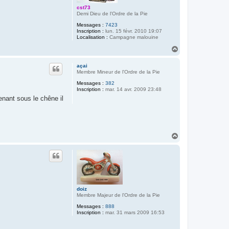
cst73
Demi Dieu de l'Ordre de la Pie
Messages :
7423
Inscription :
lun. 15 févr. 2010 19:07
Localisation :
Campagne malouine
H
a
u
açai
t
Membre Mineur de l'Ordre de la Pie
Messages :
382
Inscription :
mar. 14 avr. 2009 23:48
tenant sous le chêne il
H
a
u
t
doiz
Membre Majeur de l'Ordre de la Pie
Messages :
888
Inscription :
mar. 31 mars 2009 16:53