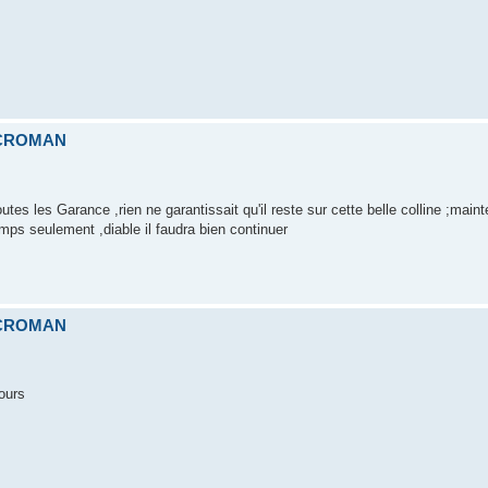
ICROMAN
outes les Garance ,rien ne garantissait qu'il reste sur cette belle colline ;main
temps seulement ,diable il faudra bien continuer
ICROMAN
jours