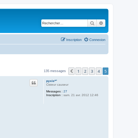
Rechercher
Recherche avancé
Inscription
Connexion
1
2
3
4
5
Précédent
135 messages
pyxis*°
Cisteur causeur
Messages :
27
Inscription :
sam. 21 avr. 2012 12:46