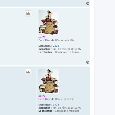
H
a
u
t
cst73
Demi Dieu de l'Ordre de la Pie
Messages :
7423
Inscription :
lun. 15 févr. 2010 19:07
Localisation :
Campagne malouine
H
a
u
t
cst73
Demi Dieu de l'Ordre de la Pie
Messages :
7423
Inscription :
lun. 15 févr. 2010 19:07
Localisation :
Campagne malouine