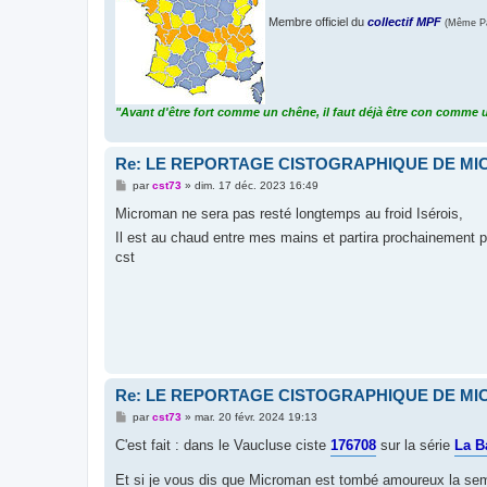
Membre officiel du
collectif MPF
(Même Pa
"Avant d'être fort comme un chêne, il faut déjà être con comme u
Re: LE REPORTAGE CISTOGRAPHIQUE DE M
M
par
cst73
»
dim. 17 déc. 2023 16:49
e
s
Microman ne sera pas resté longtemps au froid Isérois,
s
Il est au chaud entre mes mains et partira prochainement 
a
g
cst
e
Re: LE REPORTAGE CISTOGRAPHIQUE DE M
M
par
cst73
»
mar. 20 févr. 2024 19:13
e
s
C'est fait : dans le Vaucluse ciste
176708
sur la série
La B
s
a
Et si je vous dis que Microman est tombé amoureux la sema
g