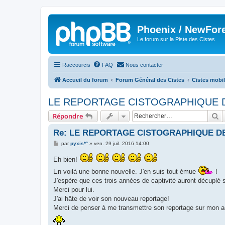
Phoenix / NewFor
Le forum sur la Piste des Cistes
Raccourcis
FAQ
Nous contacter
Accueil du forum
Forum Général des Cistes
Cistes mobi
LE REPORTAGE CISTOGRAPHIQUE 
R
Répondre
Re: LE REPORTAGE CISTOGRAPHIQUE 
M
par
pyxis*°
»
ven. 29 juil. 2016 14:00
e
s
Eh bien!
s
a
En voilà une bonne nouvelle. J'en suis tout émue
!
g
e
J'espère que ces trois années de captivité auront décuplé sa
Merci pour lui.
J'ai hâte de voir son nouveau reportage!
Merci de penser à me transmettre son reportage sur mon a