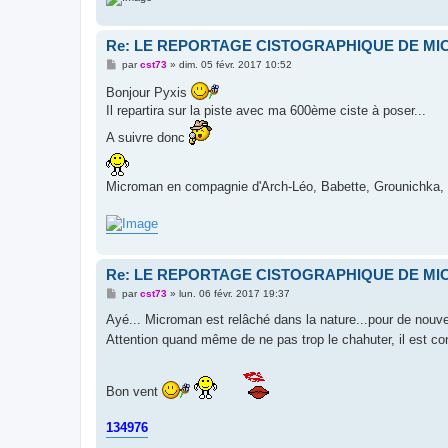
Re: LE REPORTAGE CISTOGRAPHIQUE DE M
M
par
cst73
»
dim. 05 févr. 2017 10:52
e
s
Bonjour Pyxis
s
Il repartira sur la piste avec ma 600ème ciste à poser...
a
g
A suivre donc
e
Microman en compagnie d'Arch-Léo, Babette, Grounichka, Ti
Re: LE REPORTAGE CISTOGRAPHIQUE DE M
M
par
cst73
»
lun. 06 févr. 2017 19:37
e
s
Ayé... Microman est relâché dans la nature...pour de nouve
s
Attention quand même de ne pas trop le chahuter, il est c
a
g
e
Bon vent
134976