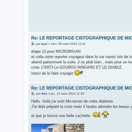
e
Re: LE REPORTAGE CISTOGRAPHIQUE DE M
M
par
açai
»
sam. 09 mars 2024 11:11
e
s
étape 13 pour MICROM%AN
s
et voila notre reporter voyageur dans le var varois loin de t
a
g
attend patienment la suite ,il se plait bien , mais pour un 
e
ciste 176973 Le GOUROU RINGARD ET LE DIABLE
merci de le faire voyager
Re: LE REPORTAGE CISTOGRAPHIQUE DE M
M
par
doiz
»
jeu. 14 mars 2024 11:39
e
s
Hello. Voilà j'ai sorti Microman de cette diablerie.
s
J'ai déjà préparé la ciste mais il faudra attendre les beaux 
a
g
e
et que je trouve une belle cachette.