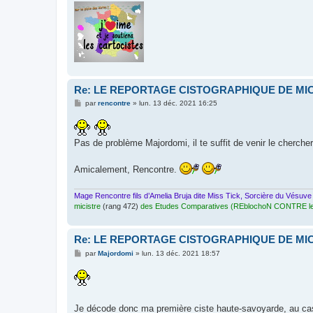
Re: LE REPORTAGE CISTOGRAPHIQUE DE M
M
par
rencontre
»
lun. 13 déc. 2021 16:25
e
s
s
a
Pas de problème Majordomi, il te suffit de venir le chercher 
g
e
Amicalement, Rencontre.
Mage Rencontre fils d’Amelia Bruja dite Miss Tick, Sorcière du Vésuve
micistre
(rang 472)
des Etudes Comparatives (REblochoN CONTRE le
Re: LE REPORTAGE CISTOGRAPHIQUE DE M
M
par
Majordomi
»
lun. 13 déc. 2021 18:57
e
s
s
a
g
e
Je décode donc ma première ciste haute-savoyarde, au c