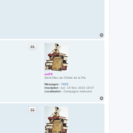
H
a
u
t
cst73
Demi Dieu de l'Ordre de la Pie
Messages :
7423
Inscription :
lun. 15 févr. 2010 19:07
Localisation :
Campagne malouine
H
a
u
t