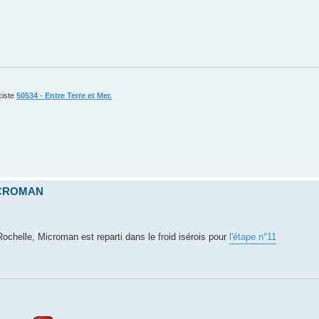
ciste
50534 - Entre Terre et Mer.
ICROMAN
chelle, Microman est reparti dans le froid isérois pour
l'étape n°11