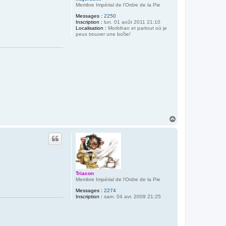
Membre Impérial de l'Ordre de la Pie
Messages :
2250
Inscription :
lun. 01 août 2011 21:10
Localisation :
Morbihan et partout où je
peux trouver une boîte!
H
a
u
t
Triacon
Membre Impérial de l'Ordre de la Pie
Messages :
2274
Inscription :
sam. 04 avr. 2009 21:25