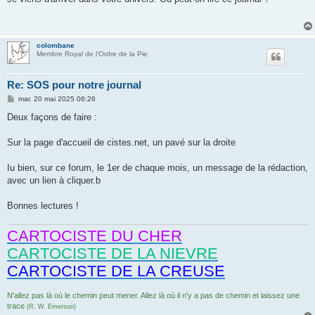
s
a
g
e
colombane
Membre Royal de l'Ordre de la Pie
Re: SOS pour notre journal
M
mar. 20 mai 2025 06:26
e
s
Deux façons de faire :
s
a
g
Sur la page d'accueil de cistes.net, un pavé sur la droite
e
Iu bien, sur ce forum, le 1er de chaque mois, un message de la rédaction,
avec un lien à cliquer.b
Bonnes lectures !
CARTOCISTE DU CHER
CARTOCISTE DE LA NIEVRE
CARTOCISTE DE LA CREUSE
N'allez pas là où le chemin peut mener. Allez là où il n'y a pas de chemin et laissez une
trace
(R. W. Emerson)