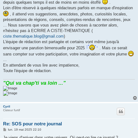
depuis quelques temps il est de moins en moins étoffé
.
Loin d'être réservé à quelques rédacteurs parfois en manque d'inspiration
, il attend vos suggestions, anecdotes, photos, curiosités locales,
présentations de régions, conseils, comptes-rendus de rencontres, jeux
... Nous savons que vous avez plein de choses à raconter alors,
n'hésitez pas à ECRIRE A CISTE-THEMATIQUE (
ciste.thematique.blog@gmail.com
)
L'équipe de rédaction est partagée et certains vont même jusqu'à
envisager une parution bimensuelle pour 2025
. Mais ce serait
sans compter sur votre participation, votre imagination et votre plume
...
En attendant de vous lire avec impatience,
Toute l'équipe de rédaction.
"Qui va chap'ti va loin ..."
Cyril
Cisteur furtif
Re: SOS pour notre journal
M
lun. 19 mai 2025 22:10
e
s
Je viens d'arriver dans votre univers. Où peut-on lire ce journal ?