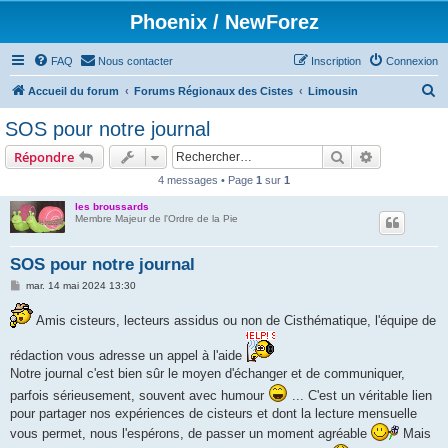
Phoenix / NewForez
FAQ
Nous contacter
Inscription
Connexion
R
Accueil du forum
Forums Régionaux des Cistes
Limousin
e
SOS pour notre journal
c
Rechercher
Recherche 
Répondre
h
4 messages • Page
1
sur
1
e
les broussards
r
Membre Majeur de l'Ordre de la Pie
c
h
SOS pour notre journal
e
M
mar. 14 mai 2024 13:30
e
r
s
Amis cisteurs, lecteurs assidus ou non de Cisthématique, l'équipe de
s
a
g
rédaction vous adresse un appel à l'aide
e
Notre journal c'est bien sûr le moyen d'échanger et de communiquer,
parfois sérieusement, souvent avec humour
... C'est un véritable lien
pour partager nos expériences de cisteurs et dont la lecture mensuelle
vous permet, nous l'espérons, de passer un moment agréable
Mais