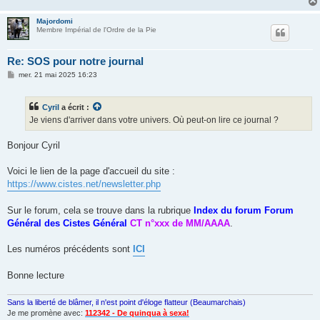
Majordomi
Membre Impérial de l'Ordre de la Pie
Re: SOS pour notre journal
M
mer. 21 mai 2025 16:23
e
s
s
Cyril
a écrit :
a
g
Je viens d'arriver dans votre univers. Où peut-on lire ce journal ?
e
Bonjour Cyril
Voici le lien de la page d'accueil du site :
https://www.cistes.net/newsletter.php
Sur le forum, cela se trouve dans la rubrique
Index du forum Forum
Général des Cistes Général
CT n°xxx de MM/AAAA
.
Les numéros précédents sont
ICI
Bonne lecture
Sans la liberté de blâmer, il n'est point d'éloge flatteur (Beaumarchais)
Je me promène avec:
112342 - De quinqua à sexa!