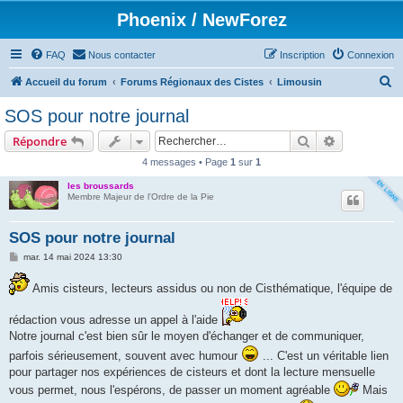
Phoenix / NewForez
FAQ
Nous contacter
Inscription
Connexion
R
Accueil du forum
Forums Régionaux des Cistes
Limousin
e
SOS pour notre journal
c
Rechercher
Recherche 
Répondre
h
4 messages • Page
1
sur
1
e
les broussards
r
Membre Majeur de l'Ordre de la Pie
c
h
SOS pour notre journal
e
M
mar. 14 mai 2024 13:30
e
r
s
Amis cisteurs, lecteurs assidus ou non de Cisthématique, l'équipe de
s
a
g
rédaction vous adresse un appel à l'aide
e
Notre journal c'est bien sûr le moyen d'échanger et de communiquer,
parfois sérieusement, souvent avec humour
... C'est un véritable lien
pour partager nos expériences de cisteurs et dont la lecture mensuelle
vous permet, nous l'espérons, de passer un moment agréable
Mais