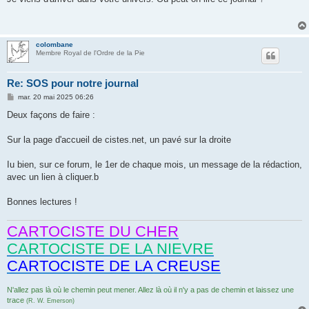
s
a
g
e
colombane
Membre Royal de l'Ordre de la Pie
Re: SOS pour notre journal
M
mar. 20 mai 2025 06:26
e
s
Deux façons de faire :
s
a
g
Sur la page d'accueil de cistes.net, un pavé sur la droite
e
Iu bien, sur ce forum, le 1er de chaque mois, un message de la rédaction,
avec un lien à cliquer.b
Bonnes lectures !
CARTOCISTE DU CHER
CARTOCISTE DE LA NIEVRE
CARTOCISTE DE LA CREUSE
N'allez pas là où le chemin peut mener. Allez là où il n'y a pas de chemin et laissez une
trace
(R. W. Emerson)