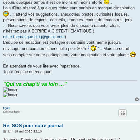
depuis quelques temps il est de moins en moins étoffé
.
Loin d'être réservé à quelques rédacteurs parfois en manque d'inspiration
, il attend vos suggestions, anecdotes, photos, curiosités locales,
présentations de régions, conseils, comptes-rendus de rencontres, jeux
... Nous savons que vous avez plein de choses à raconter alors,
n'hésitez pas à ECRIRE A CISTE-THEMATIQUE (
ciste.thematique.blog@gmail.com
)
L'équipe de rédaction est partagée et certains vont même jusqu'à
envisager une parution bimensuelle pour 2025
. Mais ce serait
sans compter sur votre participation, votre imagination et votre plume
...
En attendant de vous lire avec impatience,
Toute l'équipe de rédaction.
"Qui va chap'ti va loin ..."
Cyril
Cisteur furtif
Re: SOS pour notre journal
M
lun. 19 mai 2025 22:10
e
s
Je viens d'arriver dans votre univers. Où peut-on lire ce journal ?