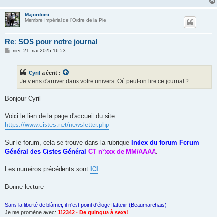
Majordomi
Membre Impérial de l'Ordre de la Pie
Re: SOS pour notre journal
M
mer. 21 mai 2025 16:23
e
s
s
Cyril
a écrit :
a
g
Je viens d'arriver dans votre univers. Où peut-on lire ce journal ?
e
Bonjour Cyril
Voici le lien de la page d'accueil du site :
https://www.cistes.net/newsletter.php
Sur le forum, cela se trouve dans la rubrique
Index du forum Forum
Général des Cistes Général
CT n°xxx de MM/AAAA
.
Les numéros précédents sont
ICI
Bonne lecture
Sans la liberté de blâmer, il n'est point d'éloge flatteur (Beaumarchais)
Je me promène avec:
112342 - De quinqua à sexa!