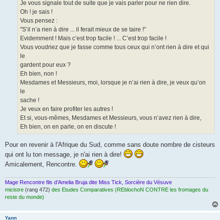
Je vous signale tout de suite que je vais parler pour ne rien dire.
Oh ! je sais !
Vous pensez :
"S’il n’a rien à dire ... il ferait mieux de se taire !"
Evidemment ! Mais c’est trop facile ! ... C’est trop facile !
Vous voudriez que je fasse comme tous ceux qui n’ont rien à dire et qui
le
gardent pour eux ?
Eh bien, non !
Mesdames et Messieurs, moi, lorsque je n’ai rien à dire, je veux qu’on
le
sache !
Je veux en faire profiter les autres !
Et si, vous-mêmes, Mesdames et Messieurs, vous n’avez rien à dire,
Eh bien, on en parle, on en discute !
Pour en revenir à l'Afrique du Sud, comme sans doute nombre de cisteurs
qui ont lu ton message, je n'ai rien à dire!
Amicalement, Rencontre.
Mage Rencontre fils d’Amelia Bruja dite Miss Tick, Sorcière du Vésuve
micistre
(rang 472)
des Etudes Comparatives (REblochoN CONTRE les fromages du
reste du monde)
Yann