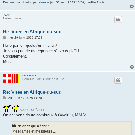
Dernière modification par
Yann
le jeu. 30 janv. 2025 15:56, modifié 1 fois.
Yann
Cisteur discret
Re: Virée en Afrique-du-sud
M
mer. 29 janv. 2025 17:58
e
s
Hello par ici, quelqu'un m'a lu ?
s
Je vous prie de me répondre s'il vous plaît !
a
g
Cordialement,
e
Merci
rencontre
Demi Dieu de l'Ordre de la Pie
Re: Virée en Afrique-du-sud
M
jeu. 30 janv. 2025 14:20
e
s
s
Coucou Yann.
a
On est sans doute nombreux à t'avoir lu,
MAIS:
g
e
devinez qui a écrit :
Mesdames et messieurs ...