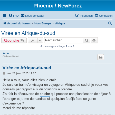
Phoenix / NewForez
FAQ
Nous contacter
Inscription
Connexion
R
Accueil du forum
Hors Europe
Afrique
e
Virée en Afrique-du-sud
c
Rechercher
Recherche 
Répondre
h
4 messages • Page
1
sur
1
e
Yann
r
Cisteur discret
c
h
Virée en Afrique-du-sud
e
M
mar. 28 janv. 2025 17:20
e
r
s
Hello a tous, vous allez bien je crois.
s
Je suis en train d'envisager un voyage en Afrique-du-sud et je veux vos
a
g
conseils par rapport aux dispositions à prendre.
e
J'ai fait la découverte de
ce site
qui propose une planification de séjour à
l'étranger et je me demandais si quelqu'un à déjà faire ce genre
d'expérience ?
Merci de me répondre.