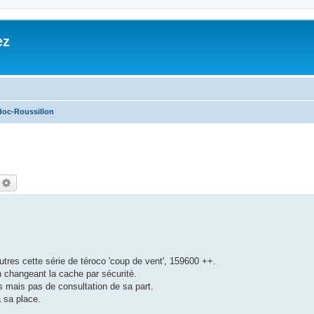
ez
oc-Roussillon
echercher
Recherche avancée
utres cette série de téroco 'coup de vent', 159600 ++.
n changeant la cache par sécurité.
 mais pas de consultation de sa part.
à sa place.