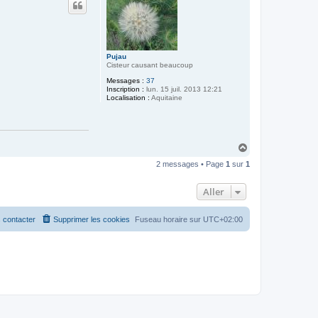
t
Pujau
Cisteur causant beaucoup
Messages :
37
Inscription :
lun. 15 juil. 2013 12:21
Localisation :
Aquitaine
H
a
2 messages • Page
1
sur
1
u
t
Aller
 contacter
Supprimer les cookies
Fuseau horaire sur
UTC+02:00