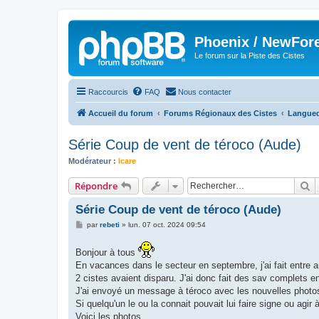
Phoenix / NewFor
Le forum sur la Piste des Cistes
Raccourcis
FAQ
Nous contacter
Accueil du forum
Forums Régionaux des Cistes
Langued
Série Coup de vent de téroco (Aude)
Modérateur :
Icare
R
Répondre
Série Coup de vent de téroco (Aude)
M
par
rebeti
»
lun. 07 oct. 2024 09:54
e
s
s
Bonjour à tous
a
En vacances dans le secteur en septembre, j'ai fait entre a
g
e
2 cistes avaient disparu. J'ai donc fait des sav complets e
J'ai envoyé un message à téroco avec les nouvelles photos
Si quelqu'un le ou la connait pouvait lui faire signe ou agir 
Voici les photos .