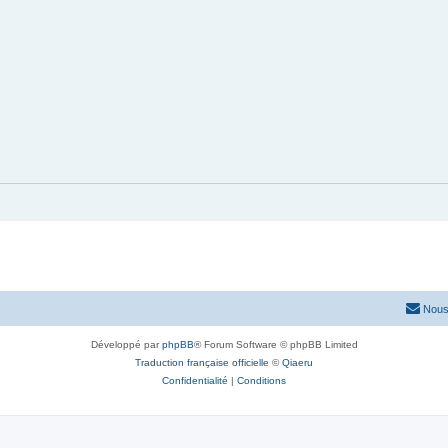
Nous
Développé par
phpBB
® Forum Software © phpBB Limited
Traduction française officielle
©
Qiaeru
Confidentialité
|
Conditions