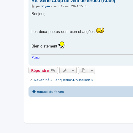
Re: Série Coup de vent de téroco (Aude)
M
par
Pujau
»
sam. 12 oct. 2024 15:55
e
s
Bonjour,
s
a
g
e
Les deux photos sont bien changées
Bien cistement
Pujau
Répondre
Revenir à « Languedoc-Roussillon »
Accueil du forum