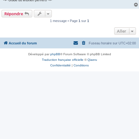
Répondre
1 message • Page
1
sur
1
Aller
Accueil du forum
Fuseau horaire sur
UTC+02:00
Développé par
phpBB
® Forum Software © phpBB Limited
Traduction française officielle
©
Qiaeru
Confidentialité
|
Conditions