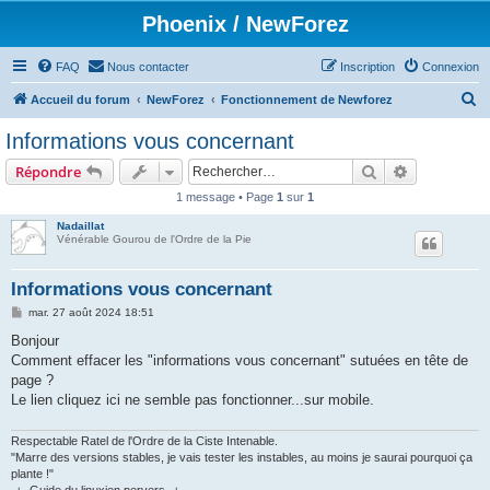
Phoenix / NewForez
FAQ
Nous contacter
Inscription
Connexion
R
Accueil du forum
NewForez
Fonctionnement de Newforez
e
Informations vous concernant
c
Rechercher
Recherche 
Répondre
h
1 message • Page
1
sur
1
e
Nadaillat
r
Vénérable Gourou de l'Ordre de la Pie
c
h
Informations vous concernant
e
M
mar. 27 août 2024 18:51
e
r
s
Bonjour
s
Comment effacer les "informations vous concernant" sutuées en tête de
a
g
page ?
e
Le lien cliquez ici ne semble pas fonctionner...sur mobile.
Respectable Ratel de l'Ordre de la Ciste Intenable.
"Marre des versions stables, je vais tester les instables, au moins je saurai pourquoi ça
plante !"
-+- Guide du linuxien pervers -+-