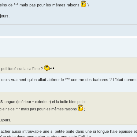
é pleins de *** mais pas pour les mêmes raisons
)
jours.
 poil forcé sur la caféine ?
tu crois vraiment qu'on allait abîmer le *** comme des barbares ? L'était comm
ÈS
longue (intérieur + extérieur) et la boite bien petite.
sé pleins de *** mais pas pour les mêmes raisons
)
ujours.
cher aussi introuvable une si petite boite dans une si longue haie épaisse et 
u'un stylo dans mon salon, surtout une ciste FaSiLa...