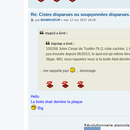
Re: Cistes disparues ou soupçonnées disparues.
M
par
BIGBROZEUR
»
mar. 17 oct. 2017 16:28
e
s
s
stygo2 a écrit :
a
g
e
bigclap a écrit :
100268 Jules Cesar de TusMo-76 (1 ciste cachée, 1 t
pas trouvée depuis 06/2013, le spot est qd même trè
Stygo, BIG, vous rappelez vous si la boite était derri
... me rappelle pas
... dommage
Hello
La boite était derrière la plaque
Big