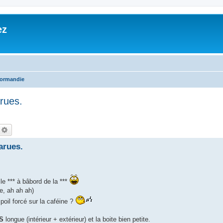
ez
ormandie
rues.
echercher
Recherche avancée
arues.
le *** à bâbord de la ***
e, ah ah ah)
poil forcé sur la caféine ?
S
longue (intérieur + extérieur) et la boite bien petite.