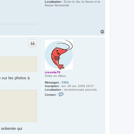
Localisation :
Entre le Var, la Haute et la
Basse Normandie
H
a
u
t
crevette76
Ordre du Hibou
e sur les photos à
Messages :
5304
Inscription :
lun. 06 avr. 2009 18:57
Localisation :
révolutionnaire piscicole
C
Contact :
o
n
t
a
c
t
e
r
c
enlierrée qui
r
e