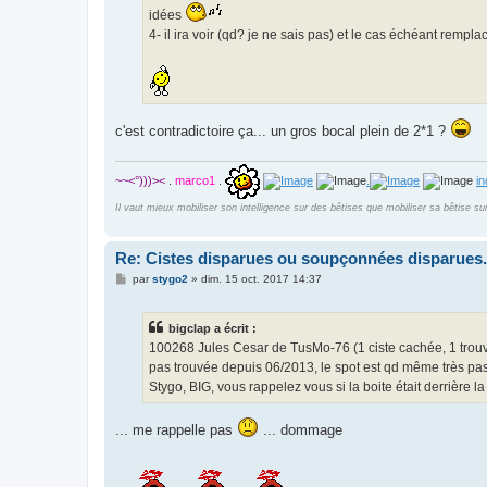
idées
4- il ira voir (qd? je ne sais pas) et le cas échéant rempl
c'est contradictoire ça... un gros bocal plein de 2*1 ?
~~<°)))><
.
marco1
.
.
i
Il vaut mieux mobiliser son intelligence sur des bêtises que mobiliser sa bêtise su
Re: Cistes disparues ou soupçonnées disparues.
M
par
stygo2
»
dim. 15 oct. 2017 14:37
e
s
s
bigclap a écrit :
a
g
100268 Jules Cesar de TusMo-76 (1 ciste cachée, 1 trouv
e
pas trouvée depuis 06/2013, le spot est qd même très pa
Stygo, BIG, vous rappelez vous si la boite était derrière 
... me rappelle pas
... dommage