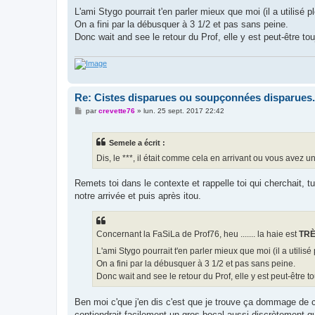
L'ami Stygo pourrait t'en parler mieux que moi (il a utilis
On a fini par la débusquer à 3 1/2 et pas sans peine.
Donc wait and see le retour du Prof, elle y est peut-être tou
Re: Cistes disparues ou soupçonnées disparues.
M
par
crevette76
»
lun. 25 sept. 2017 22:42
e
s
s
Semele a écrit :
a
g
Dis, le ***, il était comme cela en arrivant ou vous avez un
e
Remets toi dans le contexte et rappelle toi qui cherchait, 
notre arrivée et puis après itou.
Concernant la FaSiLa de Prof76, heu ....... la haie est
TR
L'ami Stygo pourrait t'en parler mieux que moi (il a utili
On a fini par la débusquer à 3 1/2 et pas sans peine.
Donc wait and see le retour du Prof, elle y est peut-être to
Ben moi c'que j'en dis c'est que je trouve ça dommage de ca
contiendrait facilement un gros bocal aussi discrètement q