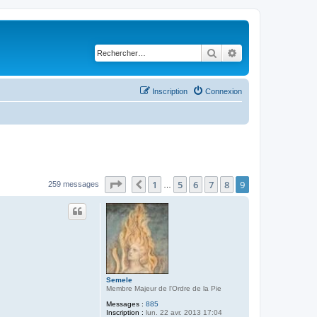
Rechercher
Recherche avancé
Inscription
Connexion
Page
9
sur
9
1
5
6
7
8
9
Précédent
259 messages
…
Semele
Membre Majeur de l'Ordre de la Pie
Messages :
885
Inscription :
lun. 22 avr. 2013 17:04