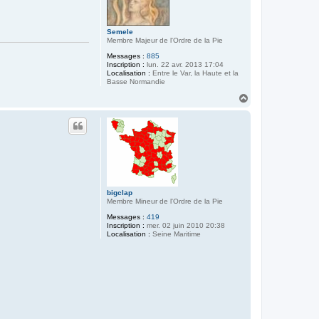
Semele
Membre Majeur de l'Ordre de la Pie
Messages :
885
Inscription :
lun. 22 avr. 2013 17:04
Localisation :
Entre le Var, la Haute et la
Basse Normandie
H
a
u
t
bigclap
Membre Mineur de l'Ordre de la Pie
Messages :
419
Inscription :
mer. 02 juin 2010 20:38
Localisation :
Seine Maritime