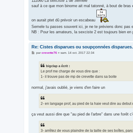
111060 La sexciste 1 de Semele
sauf à ce que mon binome ait mal tatonné, à bout de bras en 
on aurait ptet dû prévoir un escabeau
Semele tu passes souvent ici, je ne te préviens donc pa
NB : Pour les amateurs, la sexciste 2 est toujours bien en
Re: Cistes disparues ou soupçonnées disparues.
M
par
crevette76
»
sam. 14 oct. 2017 22:34
e
s
s
bigclap a écrit :
a
g
Le prof me charge de vous dire que :
e
1- il trouve pas de mp de crevette dans sa boite
normal, j'avais oublié, je viens d'en faire un
2- en langage prof, au pied de la haie veut dire au debut 
ça veut aussi dire que "au pied de l'arbre" dans une forêt c'
3- arrêtez de vous plaindre de la taille de ses boîtes, par