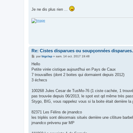
a
g
Je ne dis plus rien ...
e
Re: Cistes disparues ou soupçonnées disparues.
M
par
bigclap
»
sam. 14 oct. 2017 19:48
e
s
Hello
s
Petite virée cistique aujourd'hui en Pays de Caux
a
g
7 trouvailles (dont 2 boites qui dormaient depuis 2012)
e
3 échecs
100268 Jules Cesar de TusMo-76 (1 ciste cachée, 1 trouvée
pas trouvée depuis 06/2013, le spot est qd même très pas
Stygo, BIG, vous rappelez vous si la boite était derrière l
82371 Les Félins de jmandco
les triplés sont désormais situés derrière une clôture barbe
jmandco prévenu par MP