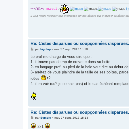
e
~~<°)))><
.
marco1
.
.
i
Il vaut mieux mobiliser son intelligence sur des bêtises que mobiliser sa bêtise su
Re: Cistes disparues ou soupçonnées disparues.
M
par
bigclap
»
mer. 27 sept. 2017 18:10
e
s
Le prof me charge de vous dire que :
s
1- il trouve pas de mp de crevette dans sa boite
a
g
2- en langage prof, au pied de la haie veut dire au debut de
e
3- arrêtez de vous plaindre de la taille de ses boîtes, parce
idées
4- il ira voir (qd? je ne sais pas) et le cas échéant remplac
Re: Cistes disparues ou soupçonnées disparues.
M
par
Semele
»
mer. 27 sept. 2017 18:13
e
s
2x1
s