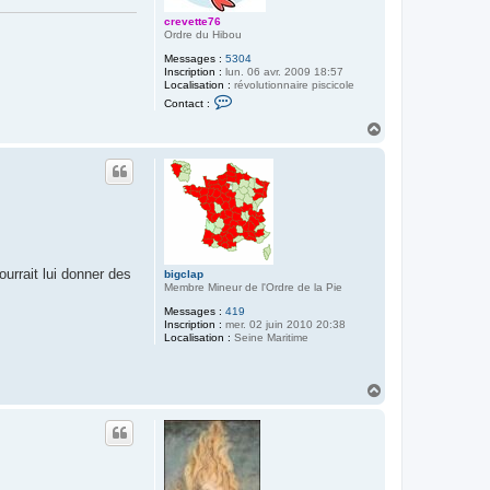
crevette76
Ordre du Hibou
Messages :
5304
Inscription :
lun. 06 avr. 2009 18:57
Localisation :
révolutionnaire piscicole
C
Contact :
o
n
H
t
a
a
u
c
t
t
e
r
c
r
e
v
e
ourrait lui donner des
bigclap
t
Membre Mineur de l'Ordre de la Pie
t
e
Messages :
419
7
Inscription :
mer. 02 juin 2010 20:38
6
Localisation :
Seine Maritime
H
a
u
t