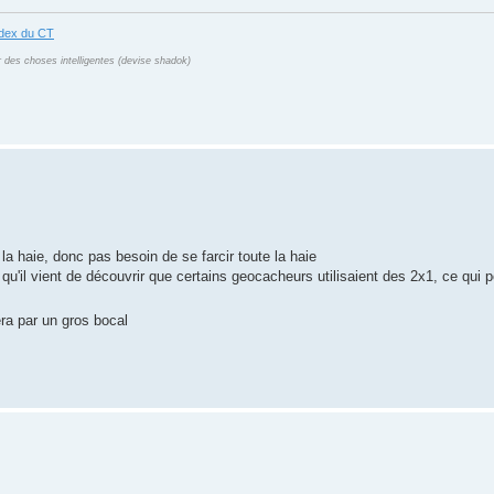
ndex du CT
r des choses intelligentes (devise shadok)
 la haie, donc pas besoin de se farcir toute la haie
 qu'il vient de découvrir que certains geocacheurs utilisaient des 2x1, ce qui p
era par un gros bocal