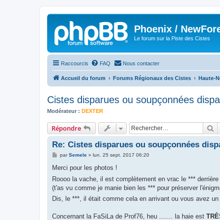
Phoenix / NewFor
Le forum sur la Piste des Cistes
Raccourcis
FAQ
Nous contacter
Accueil du forum
Forums Régionaux des Cistes
Haute-N
Cistes disparues ou soupçonnées dispa
Modérateur :
DEXTER
R
Répondre
Re: Cistes disparues ou soupçonnées disp
M
par
Semele
»
lun. 25 sept. 2017 06:20
e
s
Merci pour les photos !
s
Roooo la vache, il est complètement en vrac le *** derrière 
a
g
(t'as vu comme je manie bien les *** pour préserver l'énigm
e
Dis, le ***, il était comme cela en arrivant ou vous avez un 
Concernant la FaSiLa de Prof76, heu ....... la haie est
TRÈ