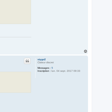
r
e
v
e
t
t
e
7
6
H
a
u
stygo2
t
Cisteur discret
Messages :
5
Inscription :
lun. 04 sept. 2017 09:33