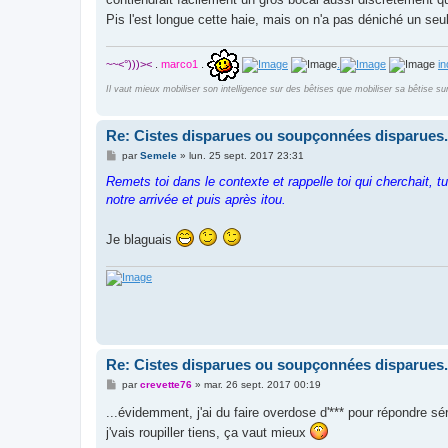
Pis l'est longue cette haie, mais on n'a pas déniché un seul 
~~<°)))><
.
marco1
.
.
i
Il vaut mieux mobiliser son intelligence sur des bêtises que mobiliser sa bêtise su
Re: Cistes disparues ou soupçonnées disparues.
M
par
Semele
»
lun. 25 sept. 2017 23:31
e
s
Remets toi dans le contexte et rappelle toi qui cherchait, 
s
notre arrivée et puis après itou.
a
g
e
Je blaguais
Re: Cistes disparues ou soupçonnées disparues.
M
par
crevette76
»
mar. 26 sept. 2017 00:19
e
s
...évidemment, j'ai du faire overdose d'*** pour répondre s
s
j'vais roupiller tiens, ça vaut mieux
a
g