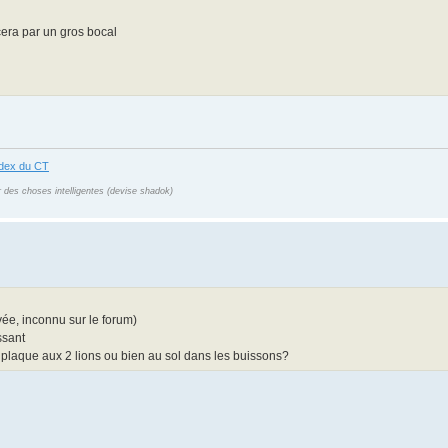
acera par un gros bocal
ndex du CT
r des choses intelligentes (devise shadok)
ée, inconnu sur le forum)
ssant
la plaque aux 2 lions ou bien au sol dans les buissons?