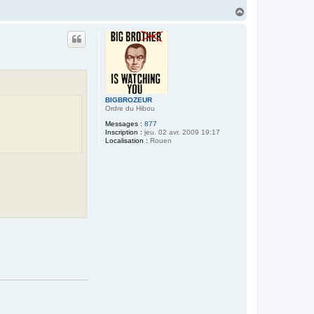
H
a
u
t
BIGBROZEUR
Ordre du Hibou
Messages :
877
Inscription :
jeu. 02 avr. 2009 19:17
Localisation :
Rouen