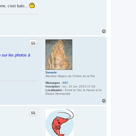
v
rre, c'est balo...
e
t
t
e
7
6
H
a
u
t
e sur les photos à
Semele
Membre Majeur de l'Ordre de la Pie
Messages :
885
Inscription :
lun. 22 avr. 2013 17:04
Localisation :
Entre le Var, la Haute et la
Basse Normandie
H
a
u
t