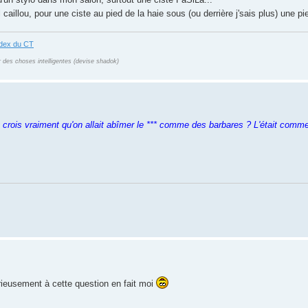
caillou, pour une ciste au pied de la haie sous (ou derrière j'sais plus) une pie
ndex du CT
r des choses intelligentes (devise shadok)
tu crois vraiment qu'on allait abîmer le *** comme des barbares ? L'était comm
érieusement à cette question en fait moi