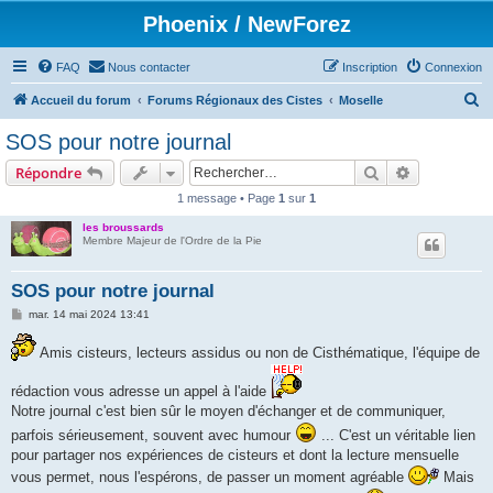
Phoenix / NewForez
FAQ
Nous contacter
Inscription
Connexion
R
Accueil du forum
Forums Régionaux des Cistes
Moselle
e
SOS pour notre journal
c
Rechercher
Recherche 
Répondre
h
1 message • Page
1
sur
1
e
les broussards
r
Membre Majeur de l'Ordre de la Pie
c
h
SOS pour notre journal
e
M
mar. 14 mai 2024 13:41
e
r
s
Amis cisteurs, lecteurs assidus ou non de Cisthématique, l'équipe de
s
a
g
rédaction vous adresse un appel à l'aide
e
Notre journal c'est bien sûr le moyen d'échanger et de communiquer,
parfois sérieusement, souvent avec humour
... C'est un véritable lien
pour partager nos expériences de cisteurs et dont la lecture mensuelle
vous permet, nous l'espérons, de passer un moment agréable
Mais