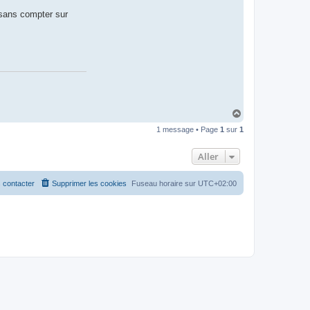
 sans compter sur
H
a
1 message • Page
1
sur
1
u
t
Aller
 contacter
Supprimer les cookies
Fuseau horaire sur
UTC+02:00