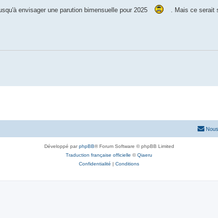
jusqu'à envisager une parution bimensuelle pour 2025
. Mais ce serait
Nous
Développé par
phpBB
® Forum Software © phpBB Limited
Traduction française officielle
©
Qiaeru
Confidentialité
|
Conditions