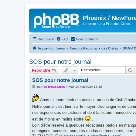
Phoenix / NewFor
Le forum sur la Piste des Cistes
Raccourcis
FAQ
Nous contacter
Accueil du forum
Forums Régionaux des Cistes
DOM-T
SOS pour notre journal
R
Répondre
SOS pour notre journal
M
par
les broussards
»
mar. 14 mai 2024 13:35
e
s
s
Amis cisteurs, lecteurs assidus ou non de Cisthématiqu
a
g
Notre journal c'est bien sûr le moyen d'échanger et de c
e
nos expériences de cisteurs et dont la lecture mensuelle
est de moins en moins étoffé
.
Loin d'être réservé à quelques rédacteurs parfois en manqu
de régions, conseils, comptes-rendus de rencontres, jeux 