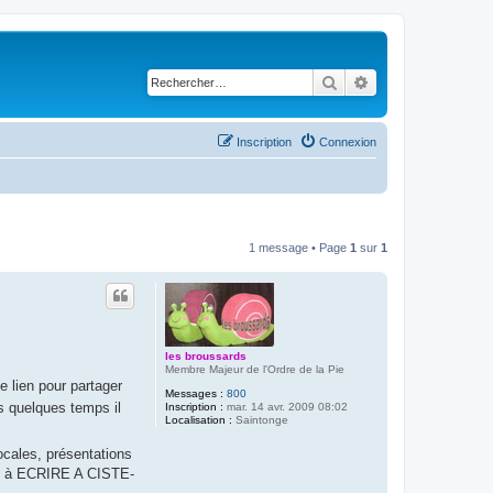
Rechercher
Recherche avancé
Inscription
Connexion
1 message • Page
1
sur
1
les broussards
Membre Majeur de l'Ordre de la Pie
le lien pour partager
Messages :
800
 quelques temps il
Inscription :
mar. 14 avr. 2009 08:02
Localisation :
Saintonge
ocales, présentations
pas à ECRIRE A CISTE-