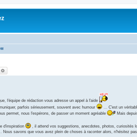
ez
OM
echercher
Recherche avancée
e, l'équipe de rédaction vous adresse un appel à l'aide
ommuniquer, parfois sérieusement, souvent avec humour
... C'est un véritab
 vous permet, nous l'espérons, de passer un moment agréable
Mais depuis
e d'inspiration
, il attend vos suggestions, anecdotes, photos, curiosités l
... Nous savons que vous avez plein de choses à raconter alors, n'hésitez 