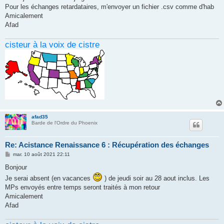
e
Pour les échanges retardataires, m'envoyer un fichier .csv comme d'hab
Amicalement
Afad
cisteur à la voix de cistre
afad35
Barde de l'Ordre du Phoenix
Re: Acistance Renaissance 6 : Récupération des échanges
M
mar. 10 août 2021 22:11
e
s
Bonjour
s
Je serai absent (en vacances
) de jeudi soir au 28 aout inclus. Les
a
g
MPs envoyés entre temps seront traités à mon retour
e
Amicalement
Afad