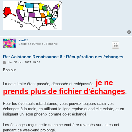
afad35
Barde de l'Ordre du Phoenix
Re: Acistance Renaissance 6 : Récupération des échanges
M
dim. 31 oct. 2021 10:54
e
s
Bonjour
s
a
g
je ne
La date limite étant passée, dépassée et redépassée,
e
prends plus de fichier d'échanges
.
Pour les éventuels retardataires, vous pouvez toujours saisir vos
échanges à la main, en utilisant la ligne reprise quand elle existe, et en
indiquant un jeton phoenix comme objet échangé.
Les échanges reçus cette semaine vont être reversés sur cistes.net
pendant ce week-end prolongé.