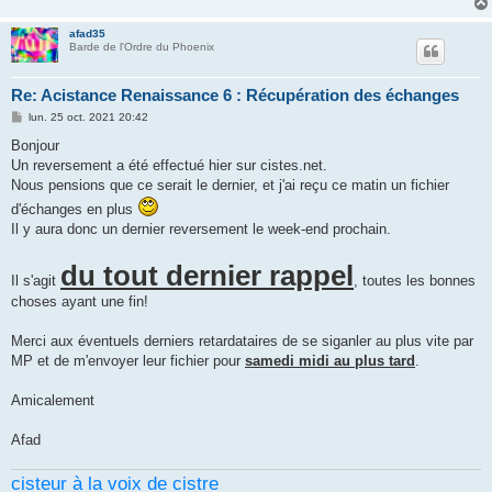
afad35
Barde de l'Ordre du Phoenix
Re: Acistance Renaissance 6 : Récupération des échanges
M
lun. 25 oct. 2021 20:42
e
s
Bonjour
s
Un reversement a été effectué hier sur cistes.net.
a
g
Nous pensions que ce serait le dernier, et j'ai reçu ce matin un fichier
e
d'échanges en plus
Il y aura donc un dernier reversement le week-end prochain.
du tout dernier rappel
Il s'agit
, toutes les bonnes
choses ayant une fin!
Merci aux éventuels derniers retardataires de se siganler au plus vite par
MP et de m'envoyer leur fichier pour
samedi midi au plus tard
.
Amicalement
Afad
cisteur à la voix de cistre