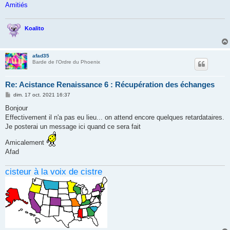
Amitiés
Koalito
afad35
Barde de l'Ordre du Phoenix
Re: Acistance Renaissance 6 : Récupération des échanges
M
dim. 17 oct. 2021 16:37
e
s
Bonjour
s
Effectivement il n'a pas eu lieu... on attend encore quelques retardataires.
a
g
Je posterai un message ici quand ce sera fait
e
Amicalement
Afad
cisteur à la voix de cistre