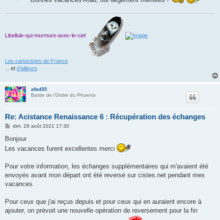
g
e
Libellule-qui-murmure-avec-le-ciel
Les cartocistes de France
... et
d'ailleurs
afad35
Barde de l'Ordre du Phoenix
Re: Acistance Renaissance 6 : Récupération des échanges
M
dim. 29 août 2021 17:30
e
s
Bonjour
s
Les vacances furent excellentes merci
a
g
e
Pour votre information, les échanges supplémentaires qui m'avaient été
envoyés avant mon départ ont été reversé sur cistes.net pendant mes
vacances.
Pour ceux que j'ai reçus depuis et pour ceux qui en auraient encore à
ajouter, on prévoit une nouvelle opération de reversement pour la fin