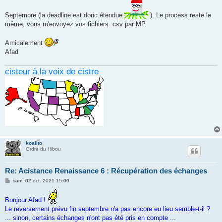
Septembre (la deadline est donc étendue
). Le process reste le
même, vous m'envoyez vos fichiers .csv par MP.
Amicalement
Afad
cisteur à la voix de cistre
koalito
Ordre du Hibou
Re: Acistance Renaissance 6 : Récupération des échanges
M
sam. 02 oct. 2021 15:00
e
s
s
Bonjour Afad !
a
Le reversement prévu fin septembre n'a pas encore eu lieu semble-t-il ?
g
e
... sinon, certains échanges n'ont pas été pris en compte ...