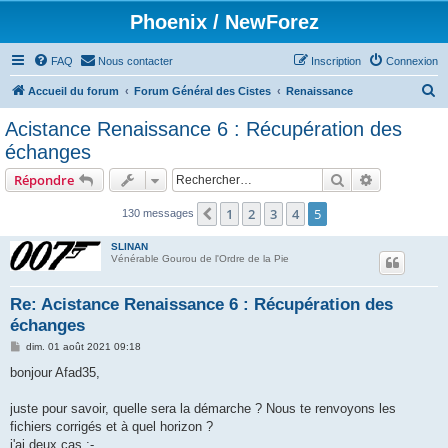
Phoenix / NewForez
FAQ
Nous contacter
Inscription
Connexion
R
Accueil du forum
Forum Général des Cistes
Renaissance
e
Acistance Renaissance 6 : Récupération des
c
échanges
h
Rechercher
Recherche 
Répondre
e
r
1
2
3
4
5
Précédent
130 messages
c
SLINAN
h
Vénérable Gourou de l'Ordre de la Pie
e
Re: Acistance Renaissance 6 : Récupération des
r
échanges
M
dim. 01 août 2021 09:18
e
s
bonjour Afad35,
s
a
g
juste pour savoir, quelle sera la démarche ? Nous te renvoyons les
e
fichiers corrigés et à quel horizon ?
j'ai deux cas :-