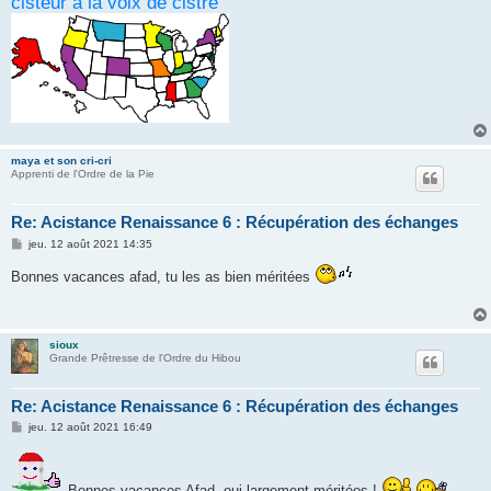
cisteur à la voix de cistre
maya et son cri-cri
Apprenti de l'Ordre de la Pie
Re: Acistance Renaissance 6 : Récupération des échanges
M
jeu. 12 août 2021 14:35
e
s
Bonnes vacances afad, tu les as bien méritées
s
a
g
e
sioux
Grande Prêtresse de l'Ordre du Hibou
Re: Acistance Renaissance 6 : Récupération des échanges
M
jeu. 12 août 2021 16:49
e
s
s
a
Bonnes vacances Afad, oui largement méritées !