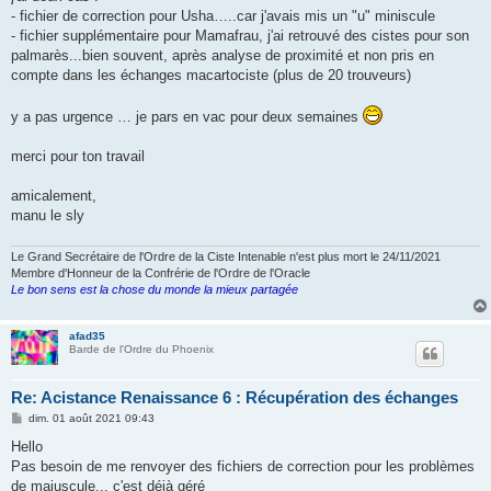
- fichier de correction pour Usha…..car j'avais mis un "u" miniscule
- fichier supplémentaire pour Mamafrau, j'ai retrouvé des cistes pour son
palmarès...bien souvent, après analyse de proximité et non pris en
compte dans les échanges macartociste (plus de 20 trouveurs)
y a pas urgence … je pars en vac pour deux semaines
merci pour ton travail
amicalement,
manu le sly
Le Grand Secrétaire de l'Ordre de la Ciste Intenable n'est plus mort le 24/11/2021
Membre d'Honneur de la Confrérie de l'Ordre de l'Oracle
Le bon sens est la chose du monde la mieux partagée
afad35
Barde de l'Ordre du Phoenix
Re: Acistance Renaissance 6 : Récupération des échanges
M
dim. 01 août 2021 09:43
e
s
Hello
s
Pas besoin de me renvoyer des fichiers de correction pour les problèmes
a
g
de majuscule... c'est déjà géré