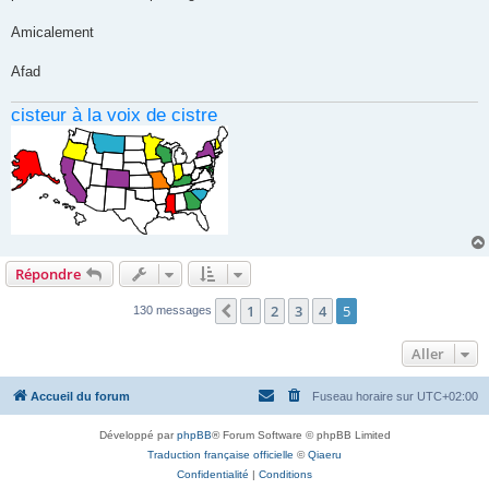
Amicalement
Afad
cisteur à la voix de cistre
Répondre
1
2
3
4
5
Précédent
130 messages
Aller
Accueil du forum
Fuseau horaire sur
UTC+02:00
Développé par
phpBB
® Forum Software © phpBB Limited
Traduction française officielle
©
Qiaeru
Confidentialité
|
Conditions