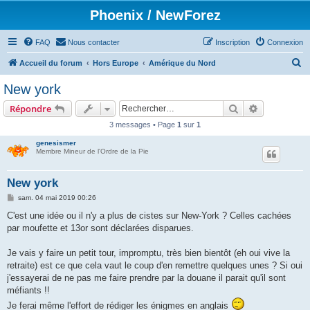
Phoenix / NewForez
FAQ
Nous contacter
Inscription
Connexion
R
Accueil du forum
Hors Europe
Amérique du Nord
e
New york
c
Rechercher
Recherche 
Répondre
h
3 messages • Page
1
sur
1
e
genesismer
r
Membre Mineur de l'Ordre de la Pie
c
h
New york
e
M
sam. 04 mai 2019 00:26
e
r
s
C'est une idée ou il n'y a plus de cistes sur New-York ? Celles cachées
s
par moufette et 13or sont déclarées disparues.
a
g
e
Je vais y faire un petit tour, impromptu, très bien bientôt (eh oui vive la
retraite) est ce que cela vaut le coup d'en remettre quelques unes ? Si oui
j'essayerai de ne pas me faire prendre par la douane il parait qu'il sont
méfiants !!
Je ferai même l'effort de rédiger les énigmes en anglais