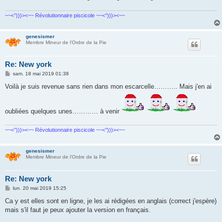
~~<°)))><~~ Révolutionnaire piscicole ~~<°)))><~~
genesismer
Membre Mineur de l'Ordre de la Pie
Re: New york
M
sam. 18 mai 2019 01:38
e
s
Voilà je suis revenue sans rien dans mon escarcelle……….. Mais j'en ai
s
a
g
e
oubliées quelques unes………… à venir
~~<°)))><~~ Révolutionnaire piscicole ~~<°)))><~~
genesismer
Membre Mineur de l'Ordre de la Pie
Re: New york
M
lun. 20 mai 2019 15:25
e
s
Ca y est elles sont en ligne, je les ai rédigées en anglais (correct j'espère)
s
mais s'il faut je peux ajouter la version en français.
a
g