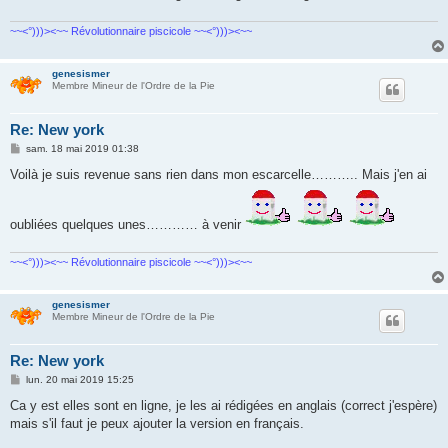
~~<°)))><~~ Révolutionnaire piscicole ~~<°)))><~~
genesismer
Membre Mineur de l'Ordre de la Pie
Re: New york
M
sam. 18 mai 2019 01:38
e
s
Voilà je suis revenue sans rien dans mon escarcelle……….. Mais j'en ai
s
a
g
e
oubliées quelques unes………… à venir
~~<°)))><~~ Révolutionnaire piscicole ~~<°)))><~~
genesismer
Membre Mineur de l'Ordre de la Pie
Re: New york
M
lun. 20 mai 2019 15:25
e
s
Ca y est elles sont en ligne, je les ai rédigées en anglais (correct j'espère)
s
mais s'il faut je peux ajouter la version en français.
a
g