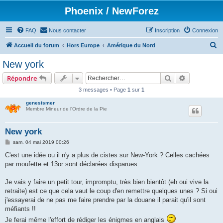
Phoenix / NewForez
FAQ
Nous contacter
Inscription
Connexion
R
Accueil du forum
Hors Europe
Amérique du Nord
e
New york
c
Rechercher
Recherche 
Répondre
h
3 messages • Page
1
sur
1
e
genesismer
r
Membre Mineur de l'Ordre de la Pie
c
h
New york
e
M
sam. 04 mai 2019 00:26
e
r
s
C'est une idée ou il n'y a plus de cistes sur New-York ? Celles cachées
s
par moufette et 13or sont déclarées disparues.
a
g
e
Je vais y faire un petit tour, impromptu, très bien bientôt (eh oui vive la
retraite) est ce que cela vaut le coup d'en remettre quelques unes ? Si oui
j'essayerai de ne pas me faire prendre par la douane il parait qu'il sont
méfiants !!
Je ferai même l'effort de rédiger les énigmes en anglais