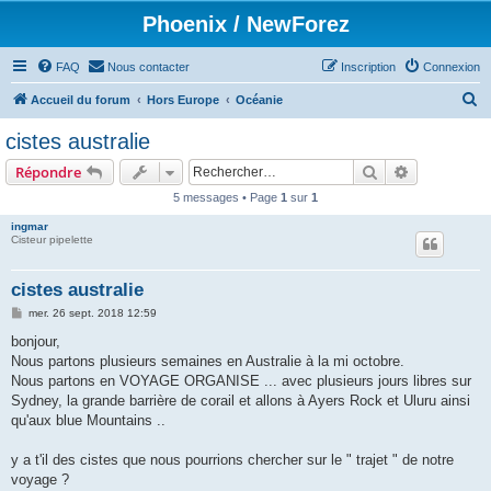
Phoenix / NewForez
FAQ
Nous contacter
Inscription
Connexion
R
Accueil du forum
Hors Europe
Océanie
e
cistes australie
c
Rechercher
Recherche 
Répondre
h
5 messages • Page
1
sur
1
e
ingmar
r
Cisteur pipelette
c
h
cistes australie
e
M
mer. 26 sept. 2018 12:59
e
r
s
bonjour,
s
Nous partons plusieurs semaines en Australie à la mi octobre.
a
g
Nous partons en VOYAGE ORGANISE ... avec plusieurs jours libres sur
e
Sydney, la grande barrière de corail et allons à Ayers Rock et Uluru ainsi
qu'aux blue Mountains ..
y a t'il des cistes que nous pourrions chercher sur le " trajet " de notre
voyage ?