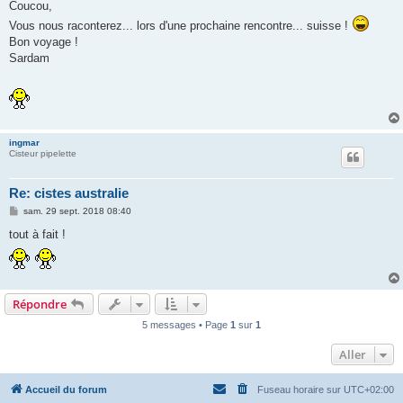
s
Coucou,
s
Vous nous raconterez... lors d'une prochaine rencontre... suisse !
a
g
Bon voyage !
e
Sardam
ingmar
Cisteur pipelette
Re: cistes australie
M
sam. 29 sept. 2018 08:40
e
s
tout à fait !
s
a
g
e
Répondre
5 messages • Page
1
sur
1
Aller
Accueil du forum
Fuseau horaire sur
UTC+02:00