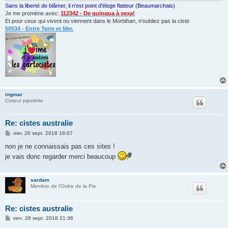
Sans la liberté de blâmer, il n'est point d'éloge flatteur (Beaumarchais)
Je me promène avec:
112342 - De quinqua à sexa!
Et pour ceux qui vivent ou viennent dans le Morbihan, n'oubliez pas la ciste
50534 - Entre Terre et Mer.
ingmar
Cisteur pipelette
Re: cistes australie
M
mer. 26 sept. 2018 18:07
e
s
non je ne connaissais pas ces sites !
s
je vais donc regarder merci beaucoup
a
g
e
sardam
Membre de l'Ordre de la Pie
Re: cistes australie
M
ven. 28 sept. 2018 21:36
e