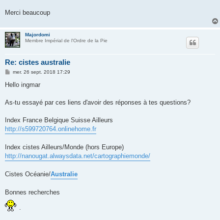
Merci beaucoup
Majordomi
Membre Impérial de l'Ordre de la Pie
Re: cistes australie
M
mer. 26 sept. 2018 17:29
e
s
Hello ingmar
s
a
g
As-tu essayé par ces liens d'avoir des réponses à tes questions?
e
Index France Belgique Suisse Ailleurs
http://s599720764.onlinehome.fr
Index cistes Ailleurs/Monde (hors Europe)
http://nanougat.alwaysdata.net/cartographiemonde/
Cistes Océanie/
Australie
Bonnes recherches
.