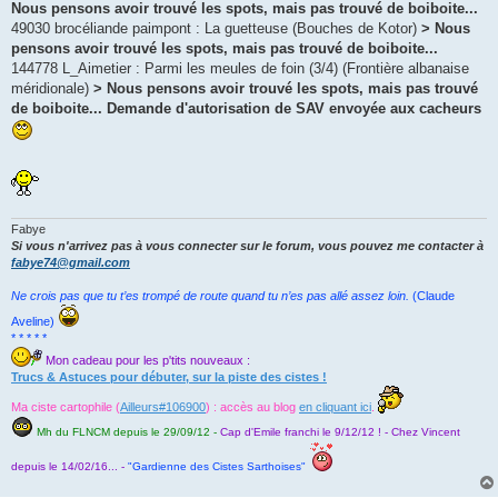
Nous pensons avoir trouvé les spots, mais pas trouvé de boiboite...
49030 brocéliande paimpont : La guetteuse (Bouches de Kotor)
> Nous
pensons avoir trouvé les spots, mais pas trouvé de boiboite...
144778 L_Aimetier : Parmi les meules de foin (3/4) (Frontière albanaise
méridionale)
> Nous pensons avoir trouvé les spots, mais pas trouvé
de boiboite... Demande d'autorisation de SAV envoyée aux cacheurs
Fabye
Si vous n'arrivez pas à vous connecter sur le forum, vous pouvez me contacter à
fabye74@gmail.com
Ne crois pas que tu t’es trompé de route quand tu n’es pas allé assez loin.
(Claude
Aveline)
* * * * *
Mon cadeau pour les p'tits nouveaux :
Trucs & Astuces pour débuter, sur la piste des cistes !
Ma ciste cartophile (
Ailleurs#106900
) : accès au blog
en cliquant ici
.
Mh du FLNCM depuis le 29/09/12 -
Cap d'Emile franchi le 9/12/12 ! - Chez Vincent
depuis le 14/02/16... -
"Gardienne des Cistes Sarthoises"