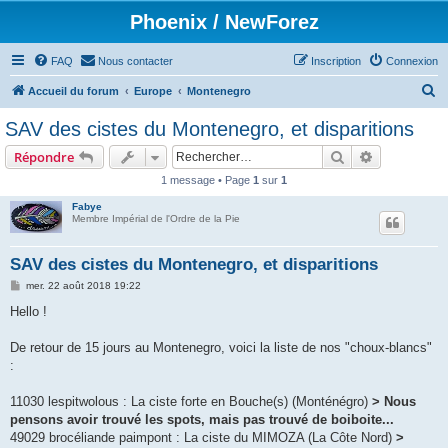
Phoenix / NewForez
FAQ
Nous contacter
Inscription
Connexion
R
Accueil du forum
Europe
Montenegro
e
SAV des cistes du Montenegro, et disparitions
c
Rechercher
Recherche 
Répondre
h
1 message • Page
1
sur
1
e
Fabye
r
Membre Impérial de l'Ordre de la Pie
c
h
SAV des cistes du Montenegro, et disparitions
e
M
mer. 22 août 2018 19:22
e
r
s
Hello !
s
a
g
De retour de 15 jours au Montenegro, voici la liste de nos "choux-blancs"
e
:
11030 lespitwolous : La ciste forte en Bouche(s) (Monténégro)
> Nous
pensons avoir trouvé les spots, mais pas trouvé de boiboite...
49029 brocéliande paimpont : La ciste du MIMOZA (La Côte Nord)
>