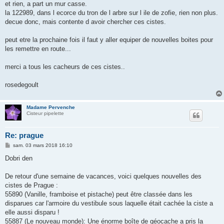
et rien, a part un mur casse.
la 122989, dans l ecorce du tron de l arbre sur l ile de zofie, rien non plus.
decue donc, mais contente d avoir chercher ces cistes.
peut etre la prochaine fois il faut y aller equiper de nouvelles boites pour
les remettre en route...
merci a tous les cacheurs de ces cistes..
rosedegoult
Madame Pervenche
Cisteur pipelette
Re: prague
M
sam. 03 mars 2018 16:10
e
s
Dobri den
s
a
g
De retour d'une semaine de vacances, voici quelques nouvelles des
e
cistes de Prague :
55890 (Vanille, framboise et pistache) peut être classée dans les
disparues car l'armoire du vestibule sous laquelle était cachée la ciste a
elle aussi disparu !
55887 (Le nouveau monde): Une énorme boîte de géocache a pris la