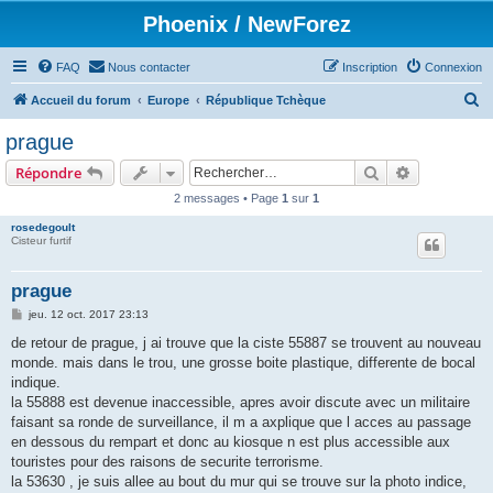
Phoenix / NewForez
FAQ
Nous contacter
Inscription
Connexion
R
Accueil du forum
Europe
République Tchèque
e
prague
c
Rechercher
Recherche 
Répondre
h
2 messages • Page
1
sur
1
e
rosedegoult
r
Cisteur furtif
c
h
prague
e
M
jeu. 12 oct. 2017 23:13
e
r
s
de retour de prague, j ai trouve que la ciste 55887 se trouvent au nouveau
s
monde. mais dans le trou, une grosse boite plastique, differente de bocal
a
g
indique.
e
la 55888 est devenue inaccessible, apres avoir discute avec un militaire
faisant sa ronde de surveillance, il m a axplique que l acces au passage
en dessous du rempart et donc au kiosque n est plus accessible aux
touristes pour des raisons de securite terrorisme.
la 53630 , je suis allee au bout du mur qui se trouve sur la photo indice,