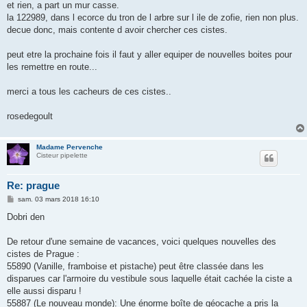
et rien, a part un mur casse.
la 122989, dans l ecorce du tron de l arbre sur l ile de zofie, rien non plus.
decue donc, mais contente d avoir chercher ces cistes.
peut etre la prochaine fois il faut y aller equiper de nouvelles boites pour
les remettre en route...
merci a tous les cacheurs de ces cistes..
rosedegoult
Madame Pervenche
Cisteur pipelette
Re: prague
M
sam. 03 mars 2018 16:10
e
s
Dobri den
s
a
g
De retour d'une semaine de vacances, voici quelques nouvelles des
e
cistes de Prague :
55890 (Vanille, framboise et pistache) peut être classée dans les
disparues car l'armoire du vestibule sous laquelle était cachée la ciste a
elle aussi disparu !
55887 (Le nouveau monde): Une énorme boîte de géocache a pris la