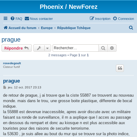
Phoenix / NewForez
FAQ
Nous contacter
Inscription
Connexion
R
Accueil du forum
Europe
République Tchèque
e
prague
c
Rechercher
Recherche 
Répondre
h
2 messages • Page
1
sur
1
e
rosedegoult
r
Cisteur furtif
c
h
prague
e
M
jeu. 12 oct. 2017 23:13
e
r
s
de retour de prague, j ai trouve que la ciste 55887 se trouvent au nouveau
s
monde. mais dans le trou, une grosse boite plastique, differente de bocal
a
g
indique.
e
la 55888 est devenue inaccessible, apres avoir discute avec un militaire
faisant sa ronde de surveillance, il m a axplique que l acces au passage
en dessous du rempart et donc au kiosque n est plus accessible aux
touristes pour des raisons de securite terrorisme.
la 53630 , je suis allee au bout du mur qui se trouve sur la photo indice,