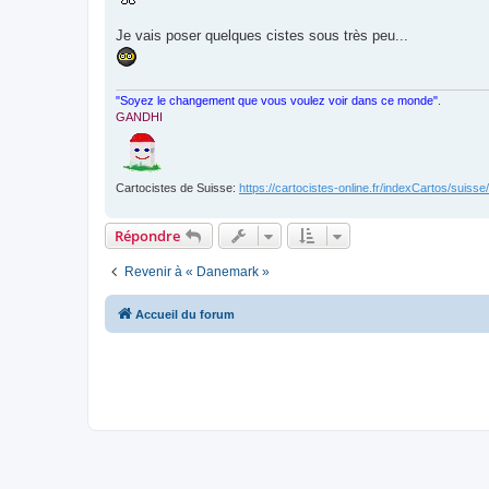
a
g
e
Je vais poser quelques cistes sous très peu...
"Soyez le changement que vous voulez voir dans ce monde"
.
GANDHI
Cartocistes de Suisse:
https://cartocistes-online.fr/indexCartos/suisse/
Répondre
Revenir à « Danemark »
Accueil du forum