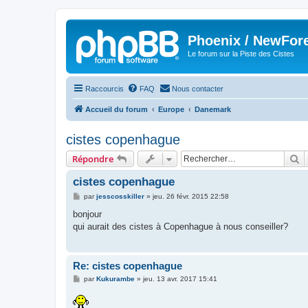
Phoenix / NewFor
Le forum sur la Piste des Cistes
Raccourcis
FAQ
Nous contacter
Accueil du forum
Europe
Danemark
cistes copenhague
R
Répondre
cistes copenhague
M
par
jesscosskiller
»
jeu. 26 févr. 2015 22:58
e
s
bonjour
s
qui aurait des cistes à Copenhague à nous conseiller?
a
g
e
Re: cistes copenhague
M
par
Kukurambe
»
jeu. 13 avr. 2017 15:41
e
s
s