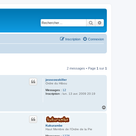
Rechercher
Recherche avancé
Inscription
Connexion
2 messages • Page
1
sur
1
jesscosskiller
Ordre du Hibou
Messages :
12
Inscription :
lun. 13 avr. 2009 20:19
H
a
u
t
Kukurambe
Haut Membre de l'Ordre de la Pie
Messages :
1276