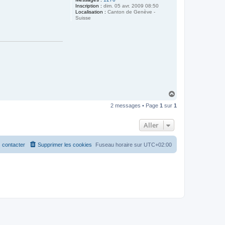
Inscription :
dim. 05 avr. 2009 08:50
Localisation :
Canton de Genève -
Suisse
H
a
2 messages • Page
1
sur
1
u
t
Aller
 contacter
Supprimer les cookies
Fuseau horaire sur
UTC+02:00