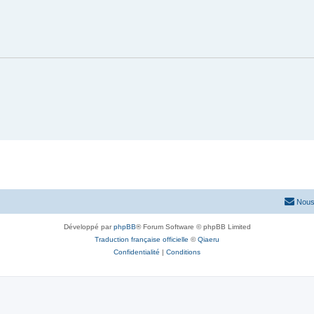
Nous
Développé par
phpBB
® Forum Software © phpBB Limited
Traduction française officielle
©
Qiaeru
Confidentialité
|
Conditions