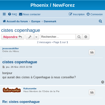
Phoenix / NewForez
FAQ
Nous contacter
Inscription
Connexion
R
Accueil du forum
Europe
Danemark
e
cistes copenhague
c
Rechercher
Recherche 
Répondre
h
2 messages • Page
1
sur
1
e
jesscosskiller
r
Ordre du Hibou
c
h
cistes copenhague
e
M
jeu. 26 févr. 2015 22:58
e
r
s
bonjour
s
qui aurait des cistes à Copenhague à nous conseiller?
a
g
e
Kukurambe
Haut Membre de l'Ordre de la Pie
Re: cistes copenhague