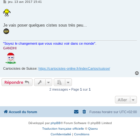
M
jeu. 13 avr. 2017 15:41
e
s
s
a
g
e
Je vais poser quelques cistes sous très peu...
"Soyez le changement que vous voulez voir dans ce monde"
.
GANDHI
Cartocistes de Suisse:
https://cartocistes-online.fr/indexCartos/suisse/
Répondre
2 messages • Page
1
sur
1
Aller
Accueil du forum
Fuseau horaire sur
UTC+02:00
Développé par
phpBB
® Forum Software © phpBB Limited
Traduction française officielle
©
Qiaeru
Confidentialité
|
Conditions