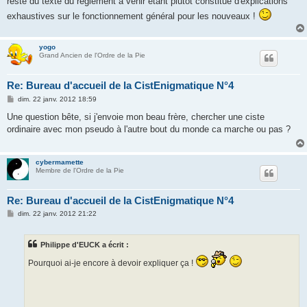
reste du texte du règlement à venir étant plutôt constitué d'explications
exhaustives sur le fonctionnement général pour les nouveaux !
yogo
Grand Ancien de l'Ordre de la Pie
Re: Bureau d'accueil de la CistEnigmatique N°4
M
dim. 22 janv. 2012 18:59
e
s
Une question bête, si j'envoie mon beau frère, chercher une ciste
s
ordinaire avec mon pseudo à l'autre bout du monde ca marche ou pas ?
a
g
e
cybermamette
Membre de l'Ordre de la Pie
Re: Bureau d'accueil de la CistEnigmatique N°4
M
dim. 22 janv. 2012 21:22
e
s
s
Philippe d'EUCK a écrit :
a
g
Pourquoi ai-je encore à devoir expliquer ça !
e