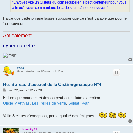
"Envoyez vite un Cisteur du coin récupérer le petit conteneur pour vous,
afin qu'il vous communique le code secret à nous envoyer, "
Parce que cette phrase laisse supposer que ce n'est valable que pour le
1er trouveur.
Amicalement.
cybermamette
yogo
Grand Ancien de l'Ordre de la Pie
Re: Bureau d'accueil de la CistEnigmatique N°4
M
dim. 22 janv. 2012 22:28
e
s
Est ce que pour ces cistes on peut aussi faire exception :
s
Oncle MAtthias
,
Les Perles de Verre
,
Soldat Ryan
a
g
e
Voilà 3 cistes d'exception, par la qualité des énigmes...
butterfly91
Vénérable Gourou de l'Ordre de la Pie