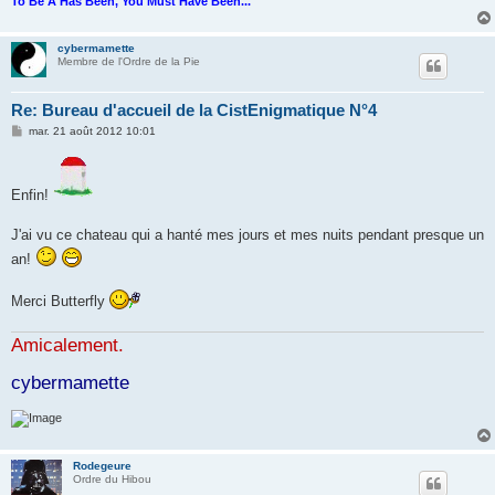
To Be A Has Been, You Must Have Been...
cybermamette
Membre de l'Ordre de la Pie
Re: Bureau d'accueil de la CistEnigmatique N°4
M
mar. 21 août 2012 10:01
e
s
s
a
Enfin!
g
e
J'ai vu ce chateau qui a hanté mes jours et mes nuits pendant presque un
an!
Merci Butterfly
Amicalement.
cybermamette
Rodegeure
Ordre du Hibou