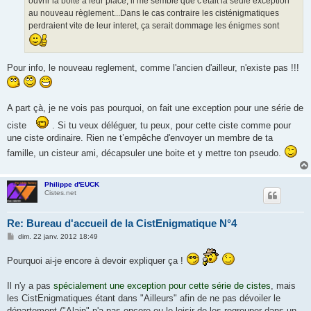
ouvrir la boite à leur place, il me semble que c'était la seule exception
au nouveau règlement...Dans le cas contraire les cisténigmatiques
perdraient vite de leur interet, ça serait dommage les énigmes sont
Pour info, le nouveau reglement, comme l'ancien d'ailleur, n'existe pas !!!
A part çà, je ne vois pas pourquoi, on fait une exception pour une série de
ciste
. Si tu veux déléguer, tu peux, pour cette ciste comme pour
une ciste ordinaire. Rien ne t’empêche d'envoyer un membre de ta
famille, un cisteur ami, décapsuler une boite et y mettre ton pseudo.
Philippe d'EUCK
Cistes.net
Re: Bureau d'accueil de la CistEnigmatique N°4
M
dim. 22 janv. 2012 18:49
e
s
Pourquoi ai-je encore à devoir expliquer ça !
s
a
g
Il n'y a pas
spécialement une exception pour cette série de cistes
, mais
e
les CistEnigmatiques étant dans "Ailleurs" afin de ne pas dévoiler le
département ("Alain" n'a pas encore eu le loisir de les regrouper dans un