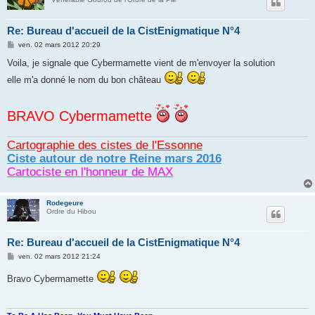
Re: Bureau d'accueil de la CistEnigmatique N°4
M
ven. 02 mars 2012 20:29
e
s
Voila, je signale que Cybermamette vient de m'envoyer la solution
s
a
elle m'a donné le nom du bon château
g
e
BRAVO Cybermamette
Cartographie des cistes de l'Essonne
Ciste autour de notre Reine mars 2016
Cartociste en l'honneur de MAX
Rodegeure
Ordre du Hibou
Re: Bureau d'accueil de la CistEnigmatique N°4
M
ven. 02 mars 2012 21:24
e
s
Bravo Cybermamette
s
a
g
e