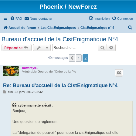
Phoenix / NewForez
FAQ
Nous contacter
Inscription
Connexion
R
Accueil du forum
Les CistEnigmatiques
CistEnigmatique n° 4
e
Bureau d'accueil de la CistEnigmatique N°4
c
Rechercher
Recherche 
Répondre
h
e
1
2
Précédent
40 messages
r
butterfly91
c
Vénérable Gourou de l'Ordre de la Pie
h
Re: Bureau d'accueil de la CistEnigmatique N°4
e
M
dim. 22 janv. 2012 02:32
r
e
s
s
cybermamette a écrit :
a
g
Bonjour,
e
Une question de règlement:
La "délégation de pouvoir" pour toper la cistEnigmatique est-elle