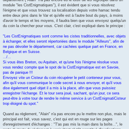
module "les CistEnigmatiques"), il est évident que si vous résolvez
l'énigme et que vous trouvez sa localisation depuis votre hamac tendu
entre deux pins dans le Var et qu'elle est à l'autre bout du pays, à moins
d'avoir le temps et les moyens, il faudra bien que vous envoyez quelqu'un
du coin la chercher pour vous. C'est clair, c'est expliqué dans le principe :
"Les CistEnigmatiques sont comme les cistes traditionnelles, avec objets
à échanger, et elles seront répertoriées dans le module "Ailleurs", afin de
ne pas dévoiler le département, car cachées quelque part en France, en
Belgique et en Suisse.
.../...
Si vous êtes Breton, ou Aquitain, et qu'une fois l'énigme résolue vous
vous rendez compte que le spot de la CistEnigmatique est en Savoie,
pas de panique !!!
Envoyez vite un Cisteur du coin récupérer le petit conteneur pour vous,
afin qu'il vous communique le code secret à nous envoyer, et qu'il vous
dise également quel objet il a mis à la place, afin que vous puissiez
enregistrer l'échange. Et le tour sera joué, sachant, qu'un jour, ce sera
peut-être à votre tour de rendre le même service à un CistEnigmatiCisteur
trop éloigné du spot."
Quand au règlement, "Alain" n'a pas encore pu le mettre non plus, mais le
principal est fait, vous savez, c'est qui est en rouge sur les pages
d'enregistrement d'échanges : "T'as pas mis la main dans la boîte...", le