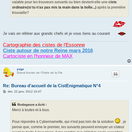
valable pour les trouveurs suivants ou bien devient-elle une
ciste
ordinaire(si tu n'as pas mis la main dans la boîte...)
après la première
trouvaille?
Je vais en référer aux grands chefs et je vous tiens au courant
Cartographie des cistes de l'Essonne
Ciste autour de notre Reine mars 2016
Cartociste en l'honneur de MAX
yogo
Grand Ancien de l'Ordre de la Pie
Re: Bureau d'accueil de la CistEnigmatique N°4
M
dim. 22 janv. 2012 10:47
e
s
s
Rodegeure a écrit :
a
g
Merci à toutes et à tous.
e
Pour répondre à Cybermamette, qui n'est pas loin de la solution
, je
pense que, comme le premier, les suivants peuvent envoyer un cisteur