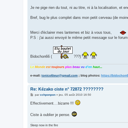
Je ne pige rien du tout, ni au titre, ni à la localisation, et e
Bref, bug le plus complet dans mon petit cerveau (de moine
Merci d'éclairer mes lanternes et biz à vous tous,
P.S : j'ai aussi envoyé le même petit message sur le forum
Bidochon66 (
???)
Le
Monde
est
toujours
plus
beau
vu
d'en
haut...
e-mail:
tonico6teur@gmail.com
; blog photos:
https://bidochon
Re: Kézako ciste n° 72872 ????????
M
par
cchponpon
»
jeu. 05 août 2010 16:50
e
s
Effectivement....bizarre !!!
s
a
g
Ciste à oublier je pense.
e
Sleep now in the fire