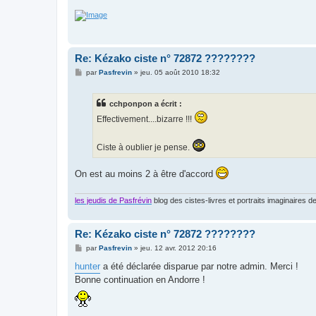
Re: Kézako ciste n° 72872 ????????
M
par
Pasfrevin
»
jeu. 05 août 2010 18:32
e
s
s
cchponpon a écrit :
a
g
Effectivement....bizarre !!!
e
Ciste à oublier je pense.
On est au moins 2 à être d'accord
les jeudis de Pasfrévin
blog des cistes-livres et portraits imaginaires de
Re: Kézako ciste n° 72872 ????????
M
par
Pasfrevin
»
jeu. 12 avr. 2012 20:16
e
s
hunter
a été déclarée disparue par notre admin. Merci !
s
Bonne continuation en Andorre !
a
g
e