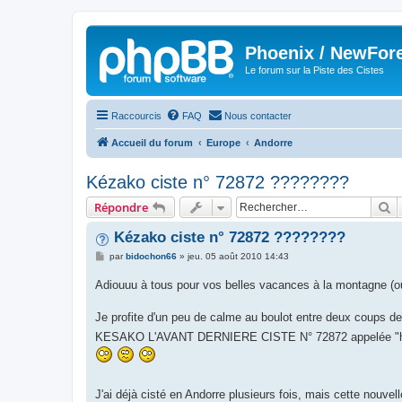
Phoenix / NewFor
Le forum sur la Piste des Cistes
Raccourcis
FAQ
Nous contacter
Accueil du forum
Europe
Andorre
Kézako ciste n° 72872 ????????
R
Répondre
Kézako ciste n° 72872 ????????
M
par
bidochon66
»
jeu. 05 août 2010 14:43
e
s
Adiouuu à tous pour vos belles vacances à la montagne (ou p
s
a
g
Je profite d'un peu de calme au boulot entre deux coups de 
e
KESAKO L'AVANT DERNIERE CISTE N° 72872 appelée "h
J'ai déjà cisté en Andorre plusieurs fois, mais cette nouvel