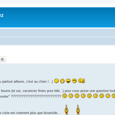
ez
echercher
Recherche avancée
artout ailleurs, c'est au choix !...)
bourre (et oui, vacances finies pour bibi...) pour vous poser une question tout
unter" ????????????????????????????
le ciste est vraiment plus que bizaroïde...