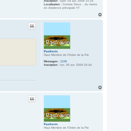
Inscription :
sam. 04 avr. 2009 15:19
Localisation :
Comme Sioux ...du moins
en résidence principale !!!!
H
a
u
t
Pasfrevin
Haut Membre de l'Ordre de la Pie
Messages :
1106
Inscription :
lun. 06 avr. 2009 20:44
H
a
u
t
Pasfrevin
Haut Membre de l'Ordre de la Pie