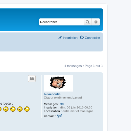
Rechercher
Recherche avancé
Inscription
Connexion
4 messages • Page
1
sur
1
bidochon66
Cisteur extrêmement bavard
e bête :
Messages :
98
Inscription :
dim. 06 juin 2010 00:06
Localisation :
entre mer et montagne
C
Contact :
o
n
t
a