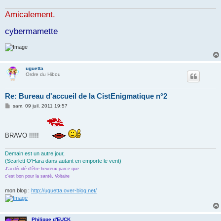
Amicalement.
cybermamette
uguetta
Ordre du Hibou
Re: Bureau d'accueil de la CistEnigmatique n°2
M
sam. 09 juil. 2011 19:57
e
s
s
a
BRAVO !!!!!
g
e
Demain est un autre jour,
(Scarlett O'Hara dans autant en emporte le vent)
J'ai décidé d'être heureux parce que
c'est bon pour la santé, Voltaire
mon blog :
http://uguetta.over-blog.net/
Philippe d'EUCK