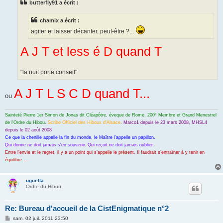
butterfly91 a écrit :
a
g
e
chamix a écrit :
agiter et laisser décanter, peut-être ?...
A J T et less é D quand T
"la nuit porte conseil"
A J T L S C D quand T...
ou
Sainteté Pierre 1er Simon de Jonas dit Cléapôtre, éveque de Rome, 200° Membre et Grand Menestrel
de l'Ordre du Hibou
.
Scribe Officiel des Hiboux d'Alsace
.
Marco1 depuis le 23 mars 2008, MHSL4
depuis le 02 août 2008
Ce que la chenille appelle la fin du monde, le Maître l'appelle un papillon.
Qui donne ne doit jamais s'en souvenir. Qui reçoit ne doit jamais oublier.
Entre l’envie et le regret, il y a un point qui s’appelle le présent. Il faudrait s’entraîner à y tenir en
équilibre ...
uguetta
Ordre du Hibou
Re: Bureau d'accueil de la CistEnigmatique n°2
M
sam. 02 juil. 2011 23:50