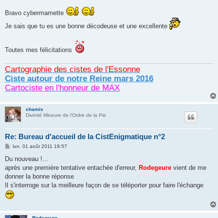
e
s
Bravo cybermamette
s
a
Je sais que tu es une bonne décodeuse et une excellente
g
e
Toutes mes félicitations
Cartographie des cistes de l'Essonne
Ciste autour de notre Reine mars 2016
Cartociste en l'honneur de MAX
chamix
Divinité Mineure de l'Ordre de la Pie
Re: Bureau d'accueil de la CistEnigmatique n°2
M
lun. 01 août 2011 19:57
e
s
Du nouveau !...
s
après une première tentative entachée d'erreur,
Rodegeure
vient de me
a
g
donner la bonne réponse
e
Il s'interroge sur la meilleure façon de se téléporter pour faire l'échange
Rodegeure