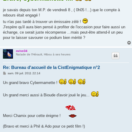
s
a
g
je savais depuis ton M.P. de vendredi 8 , ( 0h05 !...) que le compte à
e
rebours était engagé !
tu n'as pas tardé à trouver un émissaire zélé !
J'espère qu'il aura bien pensé à profiter de l'occasion pour faire aussi un
échange, ce serait juste récompense ...mais peut-être attend-il un peu
pour te laisser savourer ce podium bien mérité ?
ovive34
Naïade de l'Hérault, Hibou à ses heures
Re: Bureau d'accueil de la CistEnigmatique n°2
M
sam. 09 juil. 2011 22:14
e
s
Un grand bravo Cybermamette !
s
a
g
e
Un grand merci aussi à Bioude d'avoir joué le jeu...
Merci Chamix pour cette énigme !
(Bravo et merci à Phil & Ado pour ce petit film !)