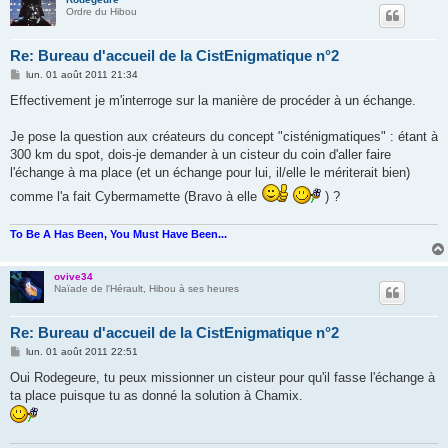
Ordre du Hibou
Re: Bureau d'accueil de la CistEnigmatique n°2
M
lun. 01 août 2011 21:34
e
s
Effectivement je m'interroge sur la manière de procéder à un échange.
s
a
g
Je pose la question aux créateurs du concept "cisténigmatiques" : étant à
e
300 km du spot, dois-je demander à un cisteur du coin d'aller faire
l'échange à ma place (et un échange pour lui, il/elle le mériterait bien)
comme l'a fait Cybermamette (Bravo à elle
) ?
To Be A Has Been, You Must Have Been...
ovive34
Naïade de l'Hérault, Hibou à ses heures
Re: Bureau d'accueil de la CistEnigmatique n°2
M
lun. 01 août 2011 22:51
e
s
Oui Rodegeure, tu peux missionner un cisteur pour qu'il fasse l'échange à
s
ta place puisque tu as donné la solution à Chamix.
a
g
e