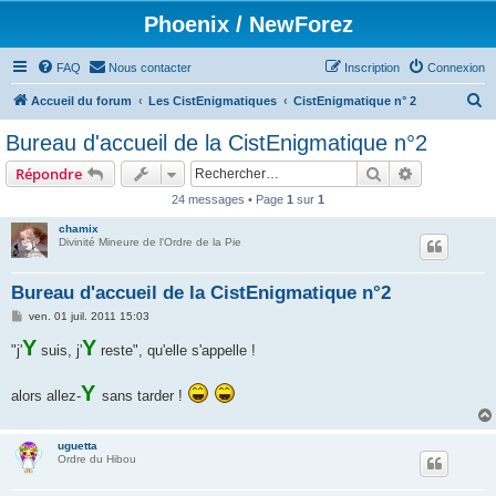
Phoenix / NewForez
FAQ
Nous contacter
Inscription
Connexion
R
Accueil du forum
Les CistEnigmatiques
CistEnigmatique n° 2
e
Bureau d'accueil de la CistEnigmatique n°2
c
Rechercher
Recherche 
Répondre
h
24 messages • Page
1
sur
1
e
chamix
r
Divinité Mineure de l'Ordre de la Pie
c
h
Bureau d'accueil de la CistEnigmatique n°2
e
M
ven. 01 juil. 2011 15:03
e
r
Y
s
Y
"j'
suis, j'
reste", qu'elle s'appelle !
s
a
g
Y
alors allez-
sans tarder !
e
uguetta
Ordre du Hibou