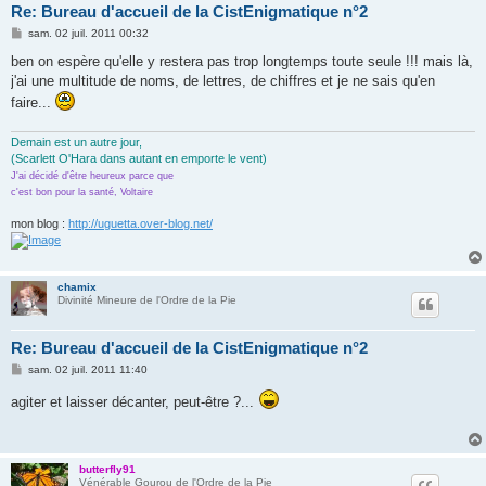
Re: Bureau d'accueil de la CistEnigmatique n°2
M
sam. 02 juil. 2011 00:32
e
s
ben on espère qu'elle y restera pas trop longtemps toute seule !!! mais là,
s
j'ai une multitude de noms, de lettres, de chiffres et je ne sais qu'en
a
g
faire...
e
Demain est un autre jour,
(Scarlett O'Hara dans autant en emporte le vent)
J'ai décidé d'être heureux parce que
c'est bon pour la santé, Voltaire
mon blog :
http://uguetta.over-blog.net/
chamix
Divinité Mineure de l'Ordre de la Pie
Re: Bureau d'accueil de la CistEnigmatique n°2
M
sam. 02 juil. 2011 11:40
e
s
agiter et laisser décanter, peut-être ?...
s
a
g
e
butterfly91
Vénérable Gourou de l'Ordre de la Pie