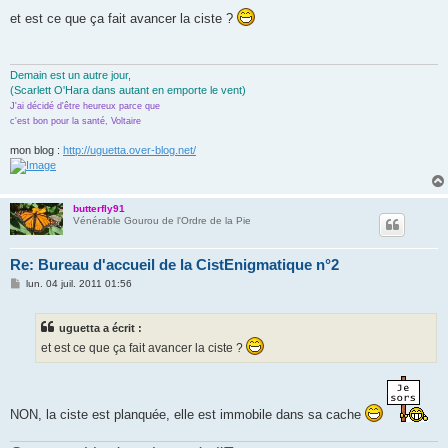
e
s
et est ce que ça fait avancer la ciste ?
s
a
g
e
Demain est un autre jour,
(Scarlett O'Hara dans autant en emporte le vent)
J'ai décidé d'être heureux parce que
c'est bon pour la santé, Voltaire
mon blog :
http://uguetta.over-blog.net/
butterfly91
Vénérable Gourou de l'Ordre de la Pie
Re: Bureau d'accueil de la CistEnigmatique n°2
M
lun. 04 juil. 2011 01:56
e
s
s
uguetta a écrit :
a
g
et est ce que ça fait avancer la ciste ?
e
NON, la ciste est planquée, elle est immobile dans sa cache