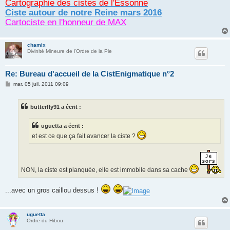
Cartographie des cistes de l'Essonne
Ciste autour de notre Reine mars 2016
Cartociste en l'honneur de MAX
chamix
Divinité Mineure de l'Ordre de la Pie
Re: Bureau d'accueil de la CistEnigmatique n°2
M
mar. 05 juil. 2011 09:09
e
s
s
butterfly91 a écrit :
a
g
e
uguetta a écrit :
et est ce que ça fait avancer la ciste ?
NON, la ciste est planquée, elle est immobile dans sa cache
...avec un gros caillou dessus !
uguetta
Ordre du Hibou