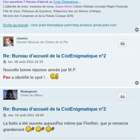
...
Une anecdote ? Pensez d'abord au
Ciste-Thématique
L'addictée de mots, meneuse de revue,
Dame Ovive
Crénée Héléade Limnade Pégée Potamide,
Fille de Zeus, Prêtresse de Dyonisos, Rédactrice des six thèmes d'Attique,
Micistre des Comptines et de la Poésie Cistique (476)
Ecrire au journal
: ciste point thematique point blog arobase gmail point com
chamix
Divinité Mineure de l'Ordre de la Pie
Re: Bureau d'accueil de la CistEnigmatique n°2
M
lun. 08 août 2011 22:15
e
s
Nouvelle bonne réponse arrivée par M.P.
s
a
Pev
a identifié le spot !...
g
e
Rodegeure
Ordre du Hibou
Re: Bureau d'accueil de la CistEnigmatique n°2
M
mer. 10 août 2011 18:00
e
s
La boite a été ouverte aujourd'hui même par Flonflon, que je remercie
s
grandement
a
g
e