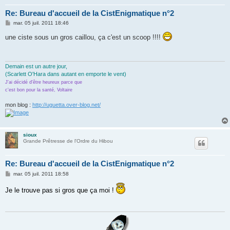
Re: Bureau d'accueil de la CistEnigmatique n°2
M
mar. 05 juil. 2011 18:46
e
s
une ciste sous un gros caillou, ça c'est un scoop !!!!
s
a
g
e
Demain est un autre jour,
(Scarlett O'Hara dans autant en emporte le vent)
J'ai décidé d'être heureux parce que
c'est bon pour la santé, Voltaire
mon blog :
http://uguetta.over-blog.net/
sioux
Grande Prêtresse de l'Ordre du Hibou
Re: Bureau d'accueil de la CistEnigmatique n°2
M
mar. 05 juil. 2011 18:58
e
s
Je le trouve pas si gros que ça moi !
s
a
g
e