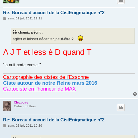
Re: Bureau d'accueil de la CistEnigmatique n°2
M
sam. 02 juil. 2011 19:21
e
s
s
chamix a écrit :
a
g
agiter et laisser décanter, peut-être ?...
e
A J T et less é D quand T
"la nuit porte conseil"
Cartographie des cistes de l'Essonne
Ciste autour de notre Reine mars 2016
Cartociste en l'honneur de MAX
Cleapotre
Ordre du Hibou
Re: Bureau d'accueil de la CistEnigmatique n°2
M
sam. 02 juil. 2011 19:29
e
s
s