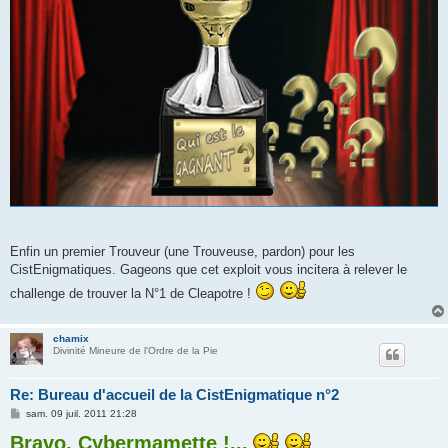
Enfin un premier Trouveur (une Trouveuse, pardon) pour les
CistEnigmatiques. Gageons que cet exploit vous incitera à relever le
challenge de trouver la N°1 de Cleapotre !
chamix
Divinité Mineure de l'Ordre de la Pie
Re: Bureau d'accueil de la CistEnigmatique n°2
M
sam. 09 juil. 2011 21:28
e
s
Bravo, Cybermamette !...