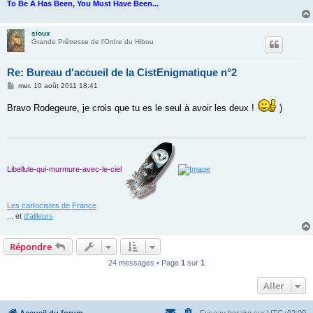
To Be A Has Been, You Must Have Been...
sioux
Grande Prêtresse de l'Ordre du Hibou
Re: Bureau d'accueil de la CistEnigmatique n°2
M
mer. 10 août 2011 18:41
e
s
Bravo Rodegeure, je crois que tu es le seul à avoir les deux !
)
s
a
g
e
Libellule-qui-murmure-avec-le-ciel
Les cartocistes de France
... et
d'ailleurs
Répondre
24 messages • Page
1
sur
1
Aller
Accueil du forum
Fuseau horaire sur
UTC+02:00