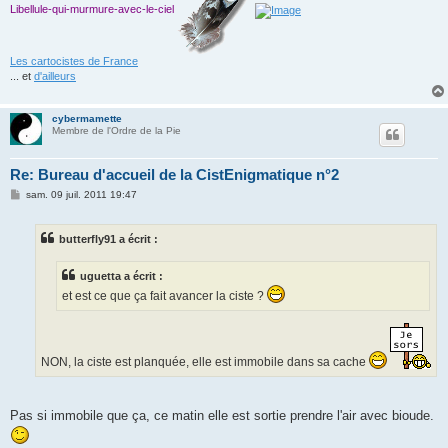
Libellule-qui-murmure-avec-le-ciel
Les cartocistes de France
... et
d'ailleurs
cybermamette
Membre de l'Ordre de la Pie
Re: Bureau d'accueil de la CistEnigmatique n°2
M
sam. 09 juil. 2011 19:47
e
s
s
butterfly91 a écrit :
a
g
e
uguetta a écrit :
et est ce que ça fait avancer la ciste ?
NON, la ciste est planquée, elle est immobile dans sa cache
Pas si immobile que ça, ce matin elle est sortie prendre l'air avec bioude.