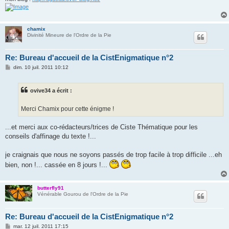
chamix
Divinité Mineure de l'Ordre de la Pie
Re: Bureau d'accueil de la CistEnigmatique n°2
M
dim. 10 juil. 2011 10:12
e
s
s
ovive34 a écrit :
a
g
e
Merci Chamix pour cette énigme !
...et merci aux co-rédacteurs/trices de Ciste Thématique pour les
conseils d'affinage du texte !...
je craignais que nous ne soyons passés de trop facile à trop difficile ...eh
bien, non !... cassée en 8 jours !...
butterfly91
Vénérable Gourou de l'Ordre de la Pie
Re: Bureau d'accueil de la CistEnigmatique n°2
M
mar. 12 juil. 2011 17:15