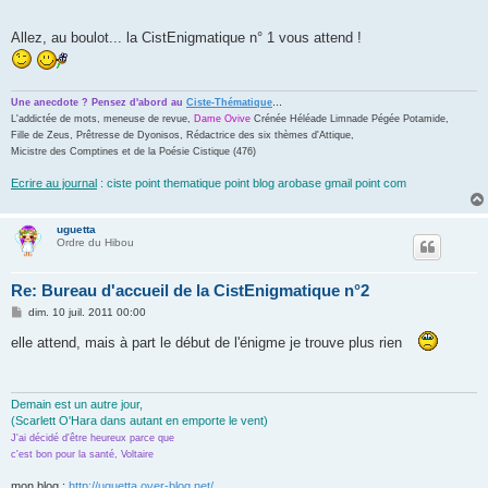
Allez, au boulot... la CistEnigmatique n° 1 vous attend !
...
Une anecdote ? Pensez d'abord au
Ciste-Thématique
L'addictée de mots, meneuse de revue,
Dame Ovive
Crénée Héléade Limnade Pégée Potamide,
Fille de Zeus, Prêtresse de Dyonisos, Rédactrice des six thèmes d'Attique,
Micistre des Comptines et de la Poésie Cistique (476)
Ecrire au journal
: ciste point thematique point blog arobase gmail point com
uguetta
Ordre du Hibou
Re: Bureau d'accueil de la CistEnigmatique n°2
M
dim. 10 juil. 2011 00:00
e
s
elle attend, mais à part le début de l'énigme je trouve plus rien
s
a
g
e
Demain est un autre jour,
(Scarlett O'Hara dans autant en emporte le vent)
J'ai décidé d'être heureux parce que
c'est bon pour la santé, Voltaire
mon blog :
http://uguetta.over-blog.net/