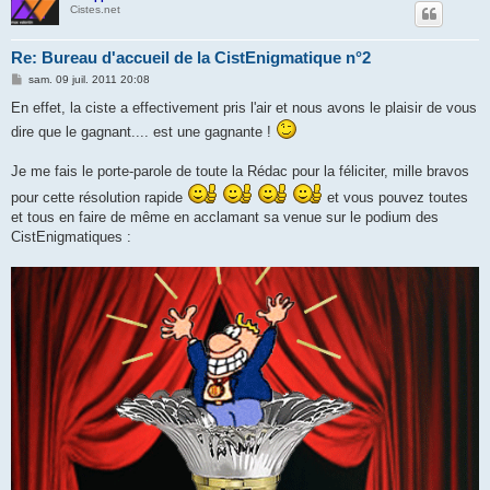
Cistes.net
Re: Bureau d'accueil de la CistEnigmatique n°2
M
sam. 09 juil. 2011 20:08
e
s
En effet, la ciste a effectivement pris l'air et nous avons le plaisir de vous
s
dire que le gagnant.... est une gagnante !
a
g
e
Je me fais le porte-parole de toute la Rédac pour la féliciter, mille bravos
pour cette résolution rapide
et vous pouvez toutes
et tous en faire de même en acclamant sa venue sur le podium des
CistEnigmatiques :