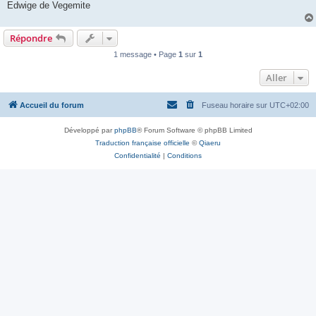
Edwige de Vegemite
Répondre
1 message • Page
1
sur
1
Aller
Accueil du forum
Fuseau horaire sur
UTC+02:00
Développé par
phpBB
® Forum Software © phpBB Limited
Traduction française officielle
©
Qiaeru
Confidentialité
|
Conditions