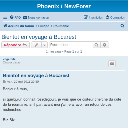
Phoenix / NewForez
FAQ
Nous contacter
Inscription
Connexion
R
Accueil du forum
Europe
Roumanie
e
Bientot en voyage à Bucarest
c
Rechercher
Recherche 
Répondre
h
1 message • Page
1
sur
1
e
vegemite
r
Cisteur discret
c
h
Bientot en voyage à Bucarest
e
M
ven. 20 mai 2011 20:55
e
r
s
Bonjour à tous,
s
a
g
si quelqu'un connait rosedegoult, je vois que ce cisteur cherche du coté
e
de la roumanie, si il part avant moi j'aimerai avoir un retour de ces
recherches
Biz Biz