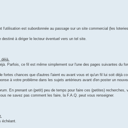
l'utilisation est subordonnée au passage sur un site commercial (les loteries, 
 destiné à diriger le lecteur éventuel vers un tel site.
s déjà.
s déjà. Parfois, ce fil est même simplement sur l'une des pages suivantes du fo
 fortes chances que d'autres l'aient eu avant vous et qu'un fil lui soit déjà c
éponse à votre problème dans les sujets antérieurs avant d'en poster un nouve
forum. En prenant un (petit) peu de temps pour faire ces (petites) recherches, 
vous ne savez pas comment les faire, la F.A.Q. peut vous renseigner.
r.
s échéant.