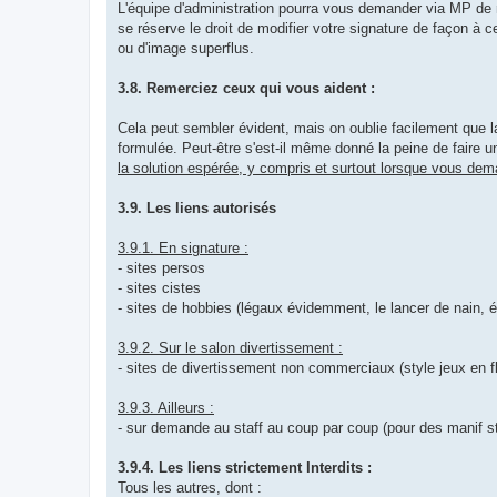
L'équipe d'administration pourra vous demander via MP de re
se réserve le droit de modifier votre signature de façon à 
ou d'image superflus.
3.8. Remerciez ceux qui vous aident :
Cela peut sembler évident, mais on oublie facilement que l
formulée. Peut-être s'est-il même donné la peine de faire 
la solution espérée, y compris et surtout lorsque vous dem
3.9. Les liens autorisés
3.9.1. En signature :
- sites persos
- sites cistes
- sites de hobbies (légaux évidemment, le lancer de nain, ét
3.9.2. Sur le salon divertissement :
- sites de divertissement non commerciaux (style jeux en f
3.9.3. Ailleurs :
- sur demande au staff au coup par coup (pour des manif sty
3.9.4. Les liens strictement Interdits :
Tous les autres, dont :