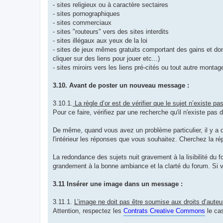
- sites religieux ou à caractère sectaires
- sites pornographiques
- sites commerciaux
- sites "routeurs" vers des sites interdits
- sites illégaux aux yeux de la loi
- sites de jeux mêmes gratuits comportant des gains et dont 
cliquer sur des liens pour jouer etc...)
- sites miroirs vers les liens pré-cités ou tout autre montage
3.10. Avant de poster un nouveau message :
3.10.1.
La règle d’or est de vérifier que le sujet n’existe pa
Pour ce faire, vérifiez par une recherche qu'il n'existe pa
De même, quand vous avez un problème particulier, il y a de
l'intérieur les réponses que vous souhaitez. Cherchez la r
La redondance des sujets nuit gravement à la lisibilité du 
grandement à la bonne ambiance et la clarté du forum. Si 
3.11 Insérer une image dans un message :
3.11.1.
L’image ne doit pas être soumise aux droits d’auteu
Attention, respectez les
Contrats Creative Commons
le ca