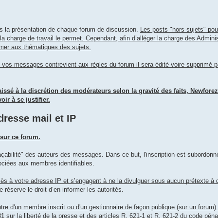
ns la présentation de chaque forum de discussion.
Les posts "hors sujets" pou
la charge de travail le permet. Cependant, afin d’alléger la charge des Admini
rmer aux thématiques des sujets.
e vos messages contrevient aux règles du forum il sera édité voire supprimé p
issé à la discrétion des modérateurs selon la gravité des faits, Newfore
r à se justifier.
dresse mail et IP
sur ce forum.
abilité" des auteurs des messages. Dans ce but, l'inscription est subordonné
ociées aux membres identifiables.
ès à votre adresse IP et s’engagent à ne la divulguer sous aucun prétexte à q
réserve le droit d’en informer les autorités.
ontre d'un membre inscrit ou d'un gestionnaire de façon publique (sur un forum)
81 sur la liberté de la presse et des articles R. 621-1 et R. 621-2 du code péna