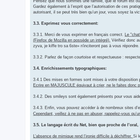
Pensez que nous sommes une famille, que le forum est ouve
Gardez également à l’esprit que l’autorisation de ces pratiq
autorisant, il se peut très bien qu’un jour, vous soyez la vic
3.3. Exprimez vous correctement:
3.3.1. Merci de vous exprimer en français correct.
Le "chat
(Firefox de Mozilla en possède un intégré).
Vérifiez donc av
zyva, je kiffe tro sa 6ste» n'inciteront pas à vous répondre.
3.3.2. Parlez de façon courtoise et respectueuse : respecte
3.4. Enrichissements typographiques:
3.4.1 Des mises en formes sont mises à votre disposition 
Ecrire en MAJUSCULE équivaut à crier, ne le faites donc p
3.4.2. Des smileys sont également présents pour vous aide
3.4.3. Enfin, vous pouvez accéder à de nombreux sites d
Cependant, veillez à ne pas en abuser, rappelez-vous qu’un
3.5. Le langage écrit du Net, bien que proche de l’oral
L’absence de mimique rend l’ironie difficile à déchiffrer.
Si 