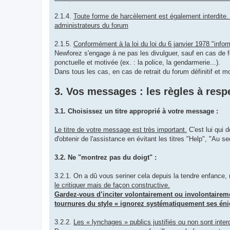
2.1.4.
Toute forme de harcèlement est également interdite
administrateurs du forum
2.1.5.
Conformément à la loi du loi du 6 janvier 1978 "info
Newforez s'engage à ne pas les divulguer, sauf en cas de f
ponctuelle et motivée (ex. : la police, la gendarmerie...).
Dans tous les cas, en cas de retrait du forum définitif et 
3. Vos messages : les règles à resp
3.1. Choisissez un titre approprié à votre message :
Le titre de votre message est très important.
C'est lui qui 
d'obtenir de l'assistance en évitant les titres "Help", "Au
3.2. Ne "montrez pas du doigt" :
3.2.1. On a dû vous seriner cela depuis la tendre enfance,
le critiquer mais de façon constructive.
Gardez-vous d’inciter volontairement ou involontairem
tournures du style « ignorez systématiquement ses énig
3.2.2.
Les « lynchages » publics justifiés ou non sont interd