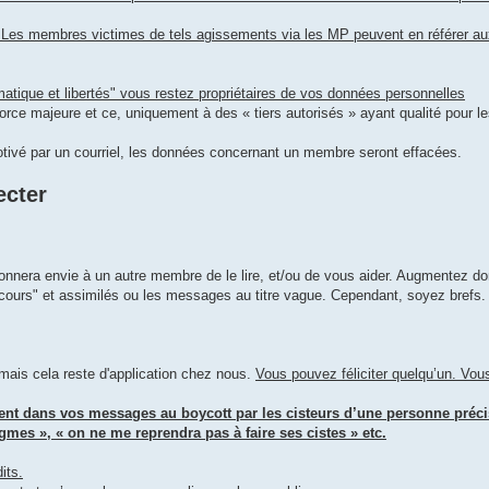
. Les membres victimes de tels agissements via les MP peuvent en référer a
rmatique et libertés" vous restez propriétaires de vos données personnelles
orce majeure et ce, uniquement à des « tiers autorisés » ayant qualité pour le
motivé par un courriel, les données concernant un membre seront effacées.
ecter
donnera envie à un autre membre de le lire, et/ou de vous aider. Augmentez 
 secours" et assimilés ou les messages au titre vague. Cependant, soyez brefs.
 mais cela reste d'application chez nous.
Vous pouvez féliciter quelqu’un. Vo
ent dans vos messages au boycott par les cisteurs d’une personne préci
mes », « on ne me reprendra pas à faire ses cistes » etc.
its.