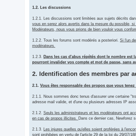
1.2. Les discussions
1.2.1. Les discussions sont limitées aux sujets décrits da
vous en serez alors avertis dans la mesure du possible, si 
Modérateurs, nous vous prions de bien vouloir vous confo
1.2.2. Tous les forums sont modérés a posteriori.
Si l'un d
modérateurs.
1.2.3.
Dans les cas d'abus répétés dont le nombre est la
pourront invalider vos compte et mot de passe, sans avoi
2. Identification des membres par a
2.1.
Vous êtes responsable des propos que vous tenez 
2.1.1. Nous sommes donc tenus d'assurer une certaine "traç
adresse mail valide, et d'une ou plusieurs adresses IP ass
2.1.2.
Seuls les administrateurs et les modérateurs ont acc
en cas de propos illicites.
Dans ce dernier cas, Newforez se 
2.1.3.
Les injures quelles qu'elles soient proférées à l'enc
sont prohibées en vertu de l'article 29 de la loi du 29/07/18