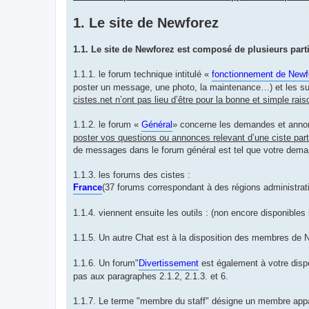
1. Le site de Newforez
1.1. Le site de Newforez est composé de plusieurs parti
1.1.1. le forum technique intitulé «
fonctionnement de Newf
poster un message, une photo, la maintenance…) et les su
cistes.net n’ont pas lieu d’être pour la bonne et simple rai
1.1.2. le forum «
Général
» concerne les demandes et annonc
poster vos questions ou annonces relevant d’une ciste parti
de messages dans le forum général est tel que votre dema
1.1.3. les forums des cistes :
France
(37 forums correspondant à des régions administrat
1.1.4. viennent ensuite les outils : (non encore disponibles
1.1.5. Un autre Chat est à la disposition des membres de
1.1.6. Un forum"
Divertissement
est également à votre dispo
pas aux paragraphes 2.1.2, 2.1.3. et 6.
1.1.7. Le terme "membre du staff" désigne un membre appa