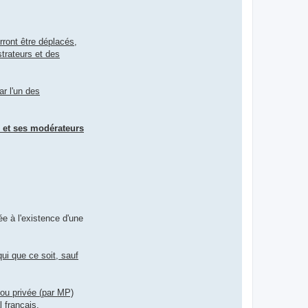
rront être déplacés,
strateurs et des
ar l'un des
z et ses modérateurs
e à l'existence d'une
ui que ce soit, sauf
 ou privée (par MP)
l français
.