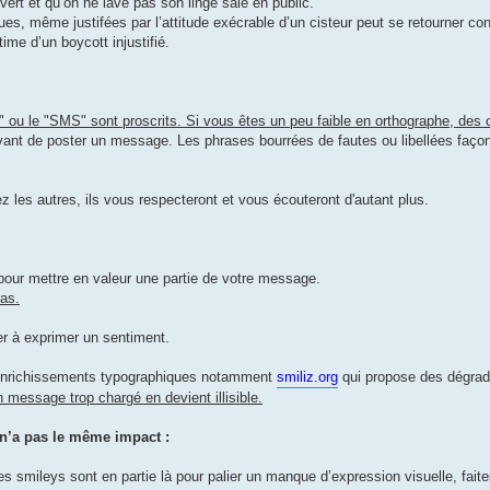
rt et qu’on ne lave pas son linge sale en public.
ues, même justifées par l’attitude exécrable d’un cisteur peut se retourner con
time d’un boycott injustifié.
" ou le "SMS" sont proscrits. Si vous êtes un peu faible en orthographe, des 
ant de poster un message. Les phrases bourrées de fautes ou libellées façon 
z les autres, ils vous respecteront et vous écouteront d'autant plus.
pour mettre en valeur une partie de votre message.
as.
r à exprimer un sentiment.
’enrichissements typographiques notamment
smiliz.org
qui propose des dégrad
 message trop chargé en devient illisible.
, n’a pas le même impact :
les smileys sont en partie là pour palier un manque d’expression visuelle, faite