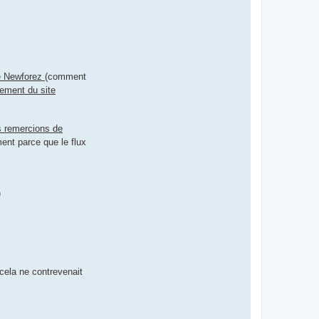
de Newforez
(comment
nement du site
 remercions de
ment parce que le flux
)
cela ne contrevenait