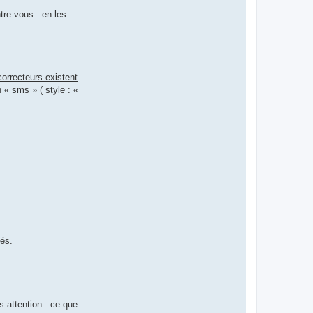
tre vous : en les
correcteurs existent
« sms » ( style : «
és.
s attention : ce que