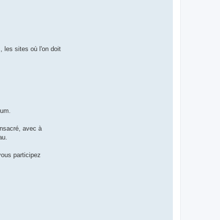
les sites où l'on doit
rum.
onsacré, avec à
au.
vous participez