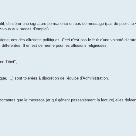
ofil, d’insérer une signature permanente en bas de message (pas de publicité 
ez-vous aux modes d’emploi).
signatures des allusions politiques. Ceci n'est pas le fruit d'une volonté dictat
différentes. Il en est de même pour les allusions religieuses.
e Tibet", ....
 ...) sont tolérées à discrétion de l'équipe d'Administration.
ortantes que le message (et qui gênent passablement la lecture) elles doiven