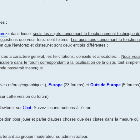
es :
orez
» dans lequel
seuls les sujets concernant le fonctionnement technique 
ggestions que vous ferez sont tolérés.
Les questions concernant le fonction
son que Newforez et cistes.net sont deux entités différentes
;
es à caractère général, les félicitations, conseils et anecdotes…
Nous vous
culière dans le forum correspondant à la localisation de la ciste
, tout simple
nde passerait inaperçue.
ives et/ou géographiques),
Europe
(23 forums) et
Outside Europe
(5 forums
 sur cette version du forum)
 Newforez sur
Chat
. Suivez les instructions à l'écran.
sition pour jouer et parler d'autres choses que des cistes dans la mesure où 
rtenant au groupe modérateur ou administrateur.