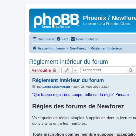
Phoenix / NewFor
Le forum sur la Piste des Cistes
Raccourcis
FAQ
Nous contacter
Accueil du forum
NewForez
Règlement Intérieur
Règlement intérieur du forum
R
Verrouillé
Règlement intérieur du forum
M
par
Laetitia2Monterant
»
sam. 28 mars 2009 23:14
e
s
"Qui frappe reçoit des coups, telle est la règle" Pindare
s
a
Règles des forums de Newforez
g
e
Voici quelques règles simples à appliquer, dont la lecture 
convivialité entre les membres.
Toute inscription comme membre suppose l'acceptation 