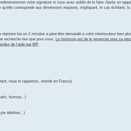
dimensionner votre signature si vous avez oublié de le faire. Après un rappel
ce qu'elle corresponde aux dimensions requises, impliquant, le cas échéant, la
a réponse lue en 2 minutes a peut-être demandé à votre interlocuteur bien plu
une recherche rien que pour vous.
Le minimum est de le remercier pour sa répo
andez de l’aide par MP.
ant, nous le rappelons, interdit en France)
lash, humour...)
le téléthon...)