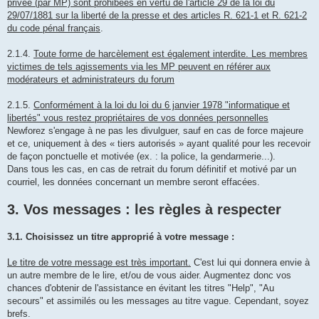
privée (par MP) sont prohibées en vertu de l'article 29 de la loi du
29/07/1881 sur la liberté de la presse et des articles R. 621-1 et R. 621-2
du code pénal français
.
2.1.4.
Toute forme de harcèlement est également interdite. Les membres
victimes de tels agissements via les MP peuvent en référer aux
modérateurs et administrateurs du forum
2.1.5.
Conformément à la loi du loi du 6 janvier 1978 "informatique et
libertés" vous restez propriétaires de vos données personnelles
Newforez s'engage à ne pas les divulguer, sauf en cas de force majeure
et ce, uniquement à des « tiers autorisés » ayant qualité pour les recevoir
de façon ponctuelle et motivée (ex. : la police, la gendarmerie...).
Dans tous les cas, en cas de retrait du forum définitif et motivé par un
courriel, les données concernant un membre seront effacées.
3. Vos messages : les règles à respecter
3.1. Choisissez un titre approprié à votre message :
Le titre de votre message est très important.
C'est lui qui donnera envie à
un autre membre de le lire, et/ou de vous aider. Augmentez donc vos
chances d'obtenir de l'assistance en évitant les titres "Help", "Au
secours" et assimilés ou les messages au titre vague. Cependant, soyez
brefs.