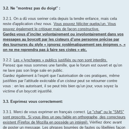
3.2. Ne "montrez pas du doigt" :
3.2.1. On a dû vous seriner cela depuis la tendre enfance, mais cela
reste d'application chez nous.
Vous pouvez féliciter quelqu’un. Vous
pouvez également le critiquer mais de façon constructive.
Gardez-vous d’inciter volontairement ou involontairement dans vos
messages au boycott par les cisteurs d’une personne précise par
des tournures du style « ignorez systématiquement ses énigmes », «
on ne me reprendra pas à faire ses cistes » etc.
3.2.2.
Les « lynchages » publics justifiés ou non sont interdits.
Pensez que nous sommes une famille, que le forum est ouvert et qu’on
ne lave pas son linge sale en public.
Gardez également à l’esprit que l’autorisation de ces pratiques, même
justifées par l’attitude exécrable d’un cisteur peut se retourner contre
vous : en les autorisant, il se peut très bien qu’un jour, vous soyez la
victime d’un boycott injustifié.
3.3. Exprimez vous correctement:
3.3.1. Merci de vous exprimer en français correct.
Le "chat" ou le "SMS"
sont proscrits. Si vous êtes un peu faible en orthographe, des correcteurs
existent (Firefox de Mozilla en possède un intégré).
Vérifiez donc avant
de poster un message. Les phrases bourrées de fautes ou libellées façon