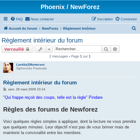
Phoenix / NewForez
FAQ
Nous contacter
Inscription
Connexion
R
Accueil du forum
NewForez
Règlement Intérieur
e
Règlement intérieur du forum
c
Rechercher
Recherche 
Verrouillé
h
2 messages • Page
1
sur
1
e
Laetitia2Monterant
r
Siphonnée Pastorale
c
h
Règlement intérieur du forum
e
M
sam. 28 mars 2009 23:14
e
r
s
"Qui frappe reçoit des coups, telle est la règle" Pindare
s
a
Règles des forums de Newforez
g
e
Voici quelques règles simples à appliquer, dont la lecture ne vous prendra
que quelques minutes. Leur objectif n’est pas de vous brimer mais de
maintenir la convivialité entre les membres.