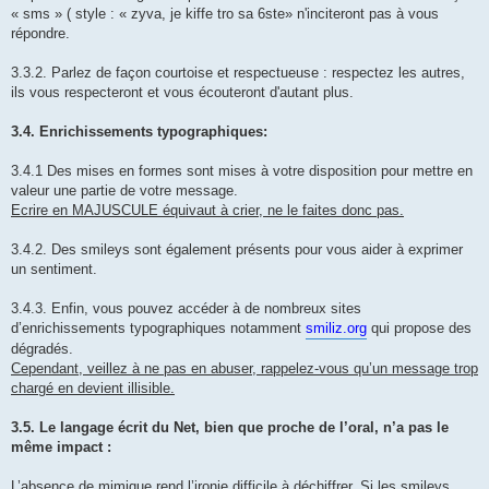
« sms » ( style : « zyva, je kiffe tro sa 6ste» n'inciteront pas à vous
répondre.
3.3.2. Parlez de façon courtoise et respectueuse : respectez les autres,
ils vous respecteront et vous écouteront d'autant plus.
3.4. Enrichissements typographiques:
3.4.1 Des mises en formes sont mises à votre disposition pour mettre en
valeur une partie de votre message.
Ecrire en MAJUSCULE équivaut à crier, ne le faites donc pas.
3.4.2. Des smileys sont également présents pour vous aider à exprimer
un sentiment.
3.4.3. Enfin, vous pouvez accéder à de nombreux sites
d’enrichissements typographiques notamment
smiliz.org
qui propose des
dégradés.
Cependant, veillez à ne pas en abuser, rappelez-vous qu’un message trop
chargé en devient illisible.
3.5. Le langage écrit du Net, bien que proche de l’oral, n’a pas le
même impact :
L’absence de mimique rend l’ironie difficile à déchiffrer.
Si les smileys