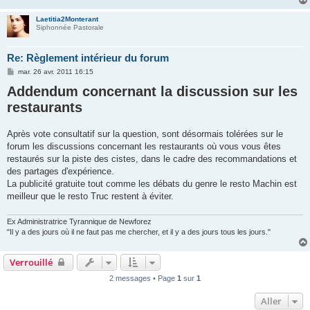
Laetitia2Monterant
Siphonnée Pastorale
Re: Règlement intérieur du forum
M
mar. 26 avr. 2011 16:15
e
Addendum concernant la discussion sur les
s
s
restaurants
a
g
e
Après vote consultatif sur la question, sont désormais tolérées sur le
forum les discussions concernant les restaurants où vous vous êtes
restaurés sur la piste des cistes, dans le cadre des recommandations et
des partages d'expérience.
La publicité gratuite tout comme les débats du genre le resto Machin est
meilleur que le resto Truc restent à éviter.
Ex Administratrice Tyrannique de Newforez
"Il y a des jours où il ne faut pas me chercher, et il y a des jours tous les jours."
Verrouillé
2 messages • Page
1
sur
1
Aller