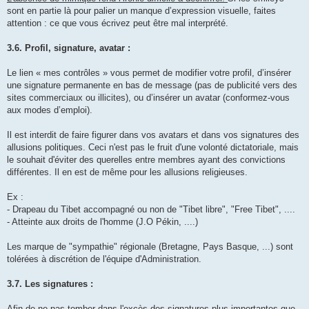
sont en partie là pour palier un manque d’expression visuelle, faites
attention : ce que vous écrivez peut être mal interprété.
3.6. Profil, signature, avatar :
Le lien « mes contrôles » vous permet de modifier votre profil, d’insérer
une signature permanente en bas de message (pas de publicité vers des
sites commerciaux ou illicites), ou d’insérer un avatar (conformez-vous
aux modes d’emploi).
Il est interdit de faire figurer dans vos avatars et dans vos signatures des
allusions politiques. Ceci n'est pas le fruit d'une volonté dictatoriale, mais
le souhait d'éviter des querelles entre membres ayant des convictions
différentes. Il en est de même pour les allusions religieuses.
Ex :
- Drapeau du Tibet accompagné ou non de "Tibet libre", "Free Tibet", ....
- Atteinte aux droits de l'homme (J.O Pékin, ....)
Les marque de "sympathie" régionale (Bretagne, Pays Basque, ...) sont
tolérées à discrétion de l'équipe d'Administration.
3.7. Les signatures :
Afin de ne pas tomber dans l'excès des signatures plus importantes que