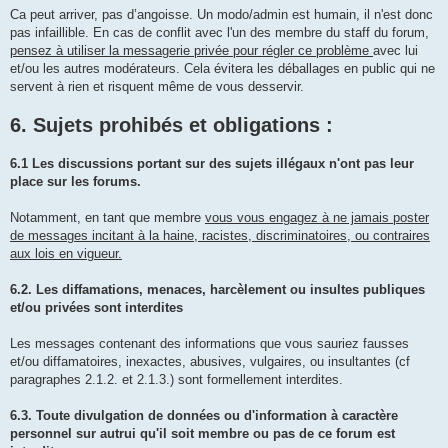
Ca peut arriver, pas d’angoisse. Un modo/admin est humain, il n'est donc
pas infaillible. En cas de conflit avec l'un des membre du staff du forum,
pensez à utiliser la messagerie privée pour régler ce problème
avec lui
et/ou les autres modérateurs. Cela évitera les déballages en public qui ne
servent à rien et risquent même de vous desservir.
6. Sujets prohibés et obligations :
6.1 Les discussions portant sur des sujets illégaux n'ont pas leur
place sur les forums.
Notamment, en tant que membre
vous vous engagez à ne jamais poster
de messages incitant à la haine, racistes, discriminatoires, ou contraires
aux lois en vigueur.
6.2. Les diffamations, menaces, harcèlement ou insultes publiques
et/ou privées sont interdites
Les messages contenant des informations que vous sauriez fausses
et/ou diffamatoires, inexactes, abusives, vulgaires, ou insultantes (cf
paragraphes 2.1.2. et 2.1.3.) sont formellement interdites.
6.3. Toute divulgation de données ou d'information à caractère
personnel sur autrui qu'il soit membre ou pas de ce forum est