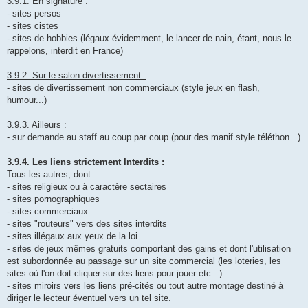
3.9.1. En signature :
- sites persos
- sites cistes
- sites de hobbies (légaux évidemment, le lancer de nain, étant, nous le
rappelons, interdit en France)
3.9.2. Sur le salon divertissement :
- sites de divertissement non commerciaux (style jeux en flash,
humour...)
3.9.3. Ailleurs :
- sur demande au staff au coup par coup (pour des manif style téléthon...)
3.9.4. Les liens strictement Interdits :
Tous les autres, dont :
- sites religieux ou à caractère sectaires
- sites pornographiques
- sites commerciaux
- sites "routeurs" vers des sites interdits
- sites illégaux aux yeux de la loi
- sites de jeux mêmes gratuits comportant des gains et dont l'utilisation
est subordonnée au passage sur un site commercial (les loteries, les
sites où l'on doit cliquer sur des liens pour jouer etc...)
- sites miroirs vers les liens pré-cités ou tout autre montage destiné à
diriger le lecteur éventuel vers un tel site.