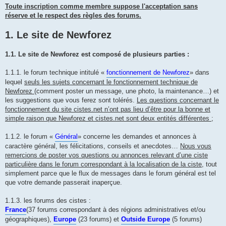
Toute inscription comme membre suppose l'acceptation sans
réserve et le respect des règles des forums.
1. Le site de Newforez
1.1. Le site de Newforez est composé de plusieurs parties :
1.1.1. le forum technique intitulé «
fonctionnement de Newforez
» dans
lequel
seuls les sujets concernant le fonctionnement technique de
Newforez
(comment poster un message, une photo, la maintenance…) et
les suggestions que vous ferez sont tolérés.
Les questions concernant le
fonctionnement du site cistes.net n’ont pas lieu d’être pour la bonne et
simple raison que Newforez et cistes.net sont deux entités différentes
;
1.1.2. le forum «
Général
» concerne les demandes et annonces à
caractère général, les félicitations, conseils et anecdotes…
Nous vous
remercions de poster vos questions ou annonces relevant d’une ciste
particulière dans le forum correspondant à la localisation de la ciste
, tout
simplement parce que le flux de messages dans le forum général est tel
que votre demande passerait inaperçue.
1.1.3. les forums des cistes :
France
(37 forums correspondant à des régions administratives et/ou
géographiques),
Europe
(23 forums) et
Outside Europe
(5 forums)