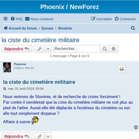
Phoenix / NewForez
FAQ
Nous contacter
Inscription
Connexion
R
Accueil du forum
Europe
Slovénie
e
la ciste du cimetière militaire
c
Rechercher
Recherche 
Répondre
h
1 message • Page
1
sur
1
e
Patanne
r
Cisteur discret
c
h
la ciste du cimetière militaire
e
M
mar. 31 août 2010 10:04
e
r
s
Nous rentrons de Slovénie, et de recherche de cistes forcément !
s
Par contre il semblerait que la ciste du cimetière militaire ne soit plus au
a
g
pied de l'arbre. Aurait-elle été déplacée à l'extérieur du cimetière ou est-
e
elle tout simplement disparue ?
Affaire à suivre
Répondre