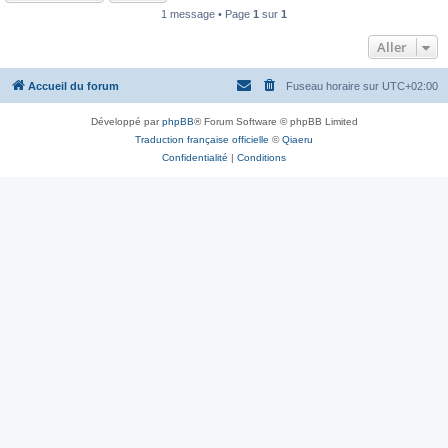
1 message • Page
1
sur
1
Aller
Accueil du forum
Fuseau horaire sur
UTC+02:00
Développé par
phpBB
® Forum Software © phpBB Limited
Traduction française officielle
©
Qiaeru
Confidentialité
|
Conditions