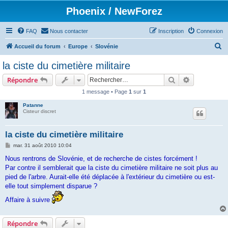
Phoenix / NewForez
FAQ
Nous contacter
Inscription
Connexion
R
Accueil du forum
Europe
Slovénie
e
la ciste du cimetière militaire
c
Rechercher
Recherche 
Répondre
h
1 message • Page
1
sur
1
e
Patanne
r
Cisteur discret
c
h
la ciste du cimetière militaire
e
M
mar. 31 août 2010 10:04
e
r
s
Nous rentrons de Slovénie, et de recherche de cistes forcément !
s
Par contre il semblerait que la ciste du cimetière militaire ne soit plus au
a
g
pied de l'arbre. Aurait-elle été déplacée à l'extérieur du cimetière ou est-
e
elle tout simplement disparue ?
Affaire à suivre
Répondre