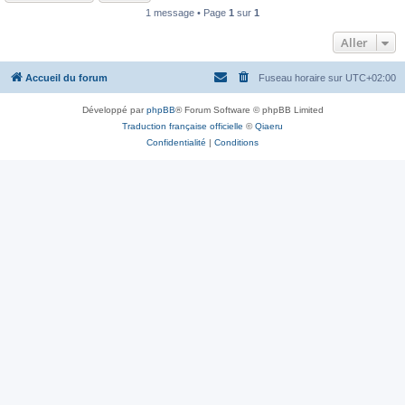
1 message • Page
1
sur
1
Aller
Accueil du forum
Fuseau horaire sur
UTC+02:00
Développé par
phpBB
® Forum Software © phpBB Limited
Traduction française officielle
©
Qiaeru
Confidentialité
|
Conditions