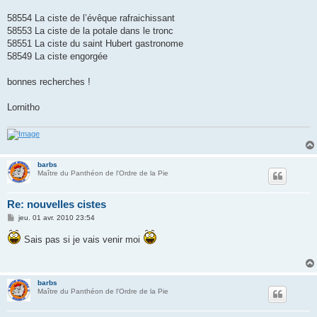
58554 La ciste de l’évêque rafraichissant
58553 La ciste de la potale dans le tronc
58551 La ciste du saint Hubert gastronome
58549 La ciste engorgée
bonnes recherches !
Lornitho
barbs
Maître du Panthéon de l'Ordre de la Pie
Re: nouvelles cistes
M
jeu. 01 avr. 2010 23:54
e
s
Sais pas si je vais venir moi
s
a
g
e
barbs
Maître du Panthéon de l'Ordre de la Pie