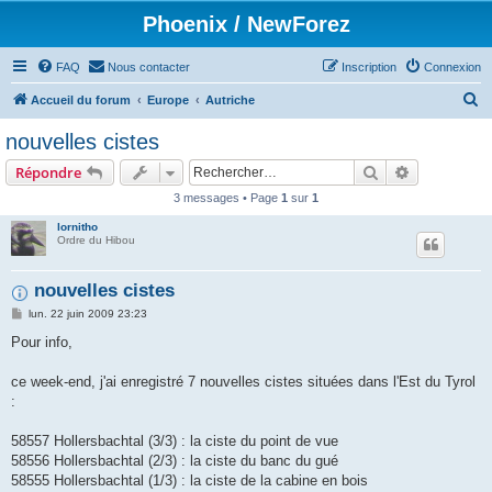
Phoenix / NewForez
FAQ
Nous contacter
Inscription
Connexion
R
Accueil du forum
Europe
Autriche
e
nouvelles cistes
c
Rechercher
Recherche 
Répondre
h
3 messages • Page
1
sur
1
e
lornitho
r
Ordre du Hibou
c
h
nouvelles cistes
e
M
lun. 22 juin 2009 23:23
e
r
s
Pour info,
s
a
g
ce week-end, j'ai enregistré 7 nouvelles cistes situées dans l'Est du Tyrol
e
:
58557 Hollersbachtal (3/3) : la ciste du point de vue
58556 Hollersbachtal (2/3) : la ciste du banc du gué
58555 Hollersbachtal (1/3) : la ciste de la cabine en bois