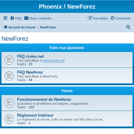
Phoenix / NewForez
FAQ
Nous contacter
Inscription
Connexion
R
Accueil du forum
NewForez
e
NewForez
c
Foire Aux Questions
h
e
FAQ cistes.net
FAQ spécifique à
www.cistes.net
r
Sujets :
23
c
FAQ Newforez
FAQ spécifique à NewForez
h
Sujets :
44
e
Forum
r
Fonctionnement de Newforez
Questions et problèmes techniques, suggestions...
Sujets :
122
Règlement Intérieur
Le règlement du forum, à lire au moins une fois dans sa vie.
Sujets :
1