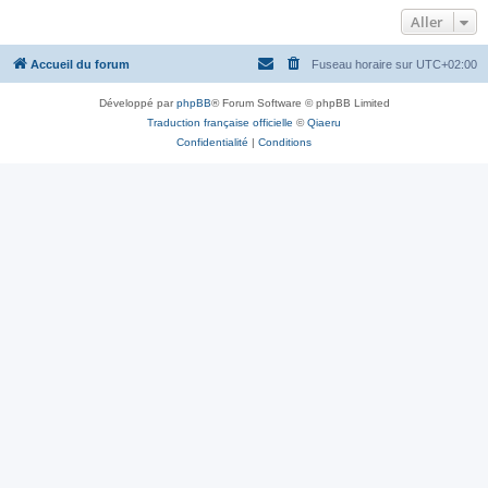
Aller
Accueil du forum
Fuseau horaire sur
UTC+02:00
Développé par
phpBB
® Forum Software © phpBB Limited
Traduction française officielle
©
Qiaeru
Confidentialité
|
Conditions