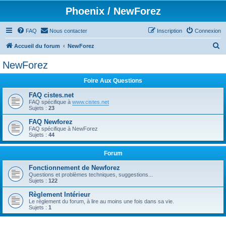
Phoenix / NewForez
FAQ
Nous contacter
Inscription
Connexion
R
Accueil du forum
NewForez
e
NewForez
c
Foire Aux Questions
h
e
FAQ cistes.net
FAQ spécifique à
www.cistes.net
r
Sujets :
23
c
FAQ Newforez
FAQ spécifique à NewForez
h
Sujets :
44
e
Forum
r
Fonctionnement de Newforez
Questions et problèmes techniques, suggestions...
Sujets :
122
Règlement Intérieur
Le règlement du forum, à lire au moins une fois dans sa vie.
Sujets :
1