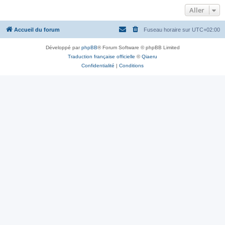
Aller
Accueil du forum
Fuseau horaire sur
UTC+02:00
Développé par
phpBB
® Forum Software © phpBB Limited
Traduction française officielle
©
Qiaeru
Confidentialité
|
Conditions