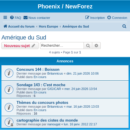
Phoenix / NewForez
FAQ
Nous contacter
Inscription
Connexion
R
Accueil du forum
Hors Europe
Amérique du Sud
e
Amérique du Sud
c
Rechercher
Recherche avanc
Nouveau sujet
h
4 sujets • Page
1
sur
1
e
Annonces
r
c
Concours 144 : Boisson
Dernier message par
Britannicus
«
dim. 21 juin 2026 10:06
h
Publié dans
En cours
e
Sondage 143 : C'est moche
Dernier message par
GIGICAR
«
mer. 24 juin 2026 13:54
r
Publié dans
En cours
Réponses :
6
Thèmes du concours photos
Dernier message par
Britannicus
«
mar. 16 juin 2026 13:03
Publié dans
En cours
Réponses :
16
cartographie des cistes du monde
Dernier message par
nanougat
«
lun. 16 janv. 2012 22:17