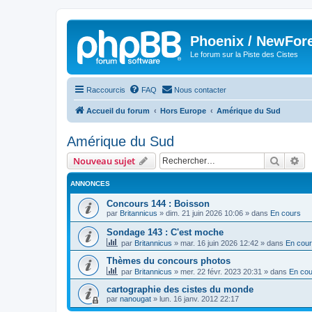
Phoenix / NewFor
Le forum sur la Piste des Cistes
Raccourcis
FAQ
Nous contacter
Accueil du forum
Hors Europe
Amérique du Sud
Amérique du Sud
Recher
Re
Nouveau sujet
ANNONCES
Concours 144 : Boisson
par
Britannicus
»
dim. 21 juin 2026 10:06
» dans
En cours
Sondage 143 : C'est moche
par
Britannicus
»
mar. 16 juin 2026 12:42
» dans
En cou
Thèmes du concours photos
par
Britannicus
»
mer. 22 févr. 2023 20:31
» dans
En cou
cartographie des cistes du monde
par
nanougat
»
lun. 16 janv. 2012 22:17