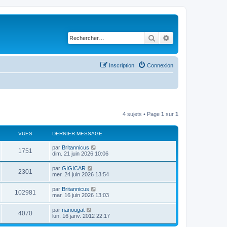
Rechercher
Recherche avancé
Inscription
Connexion
4 sujets • Page
1
sur
1
VUES
DERNIER MESSAGE
D
par
Britannicus
V
1751
e
dim. 21 juin 2026 10:06
r
u
n
D
par
GIGICAR
V
2301
i
e
mer. 24 juin 2026 13:54
e
e
r
r
u
n
D
par
Britannicus
s
m
V
102981
i
e
mar. 16 juin 2026 13:03
e
e
e
r
s
r
u
n
s
D
par
nanougat
s
m
V
4070
i
a
e
lun. 16 janv. 2012 22:17
e
e
e
g
r
s
r
u
e