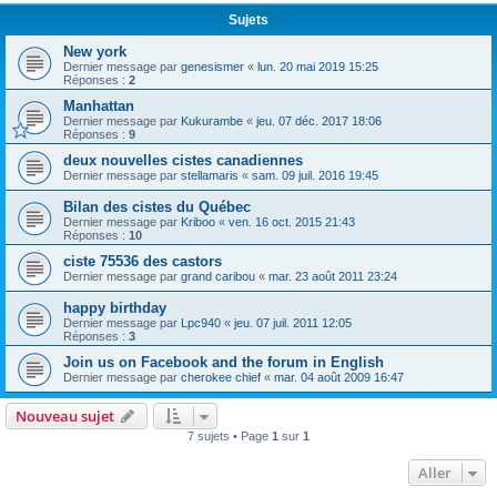
Sujets
New york
Dernier message par
genesismer
«
lun. 20 mai 2019 15:25
Réponses :
2
Manhattan
Dernier message par
Kukurambe
«
jeu. 07 déc. 2017 18:06
Réponses :
9
deux nouvelles cistes canadiennes
Dernier message par
stellamaris
«
sam. 09 juil. 2016 19:45
Bilan des cistes du Québec
Dernier message par
Kriboo
«
ven. 16 oct. 2015 21:43
Réponses :
10
ciste 75536 des castors
Dernier message par
grand caribou
«
mar. 23 août 2011 23:24
happy birthday
Dernier message par
Lpc940
«
jeu. 07 juil. 2011 12:05
Réponses :
3
Join us on Facebook and the forum in English
Dernier message par
cherokee chief
«
mar. 04 août 2009 16:47
Nouveau sujet
7 sujets • Page
1
sur
1
Aller