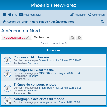
Phoenix / NewForez
FAQ
Nous contacter
Inscription
Connexion
R
Accueil du forum
Hors Europe
Amérique du Nord
e
Amérique du Nord
c
Rechercher
Recherche avanc
Nouveau sujet
h
7 sujets • Page
1
sur
1
e
Annonces
r
c
Concours 144 : Boisson
Dernier message par
Britannicus
«
dim. 21 juin 2026 10:06
h
Publié dans
En cours
e
Sondage 143 : C'est moche
Dernier message par
GIGICAR
«
mer. 24 juin 2026 13:54
r
Publié dans
En cours
Réponses :
6
Thèmes du concours photos
Dernier message par
Britannicus
«
mar. 16 juin 2026 13:03
Publié dans
En cours
Réponses :
16
cartographie des cistes du monde
Dernier message par
nanougat
«
lun. 16 janv. 2012 22:16