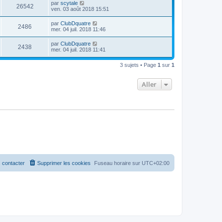
s
D
par
scytale
s
m
V
26542
a
e
ven. 03 août 2018 15:51
e
g
r
s
u
e
n
s
D
par
ClubDquatre
V
2486
i
a
e
mer. 04 juil. 2018 11:46
e
e
g
r
r
u
e
n
D
par
ClubDquatre
s
m
V
2438
i
e
mer. 04 juil. 2018 11:41
e
e
e
r
s
r
u
n
s
s
m
3 sujets • Page
1
sur
1
i
a
e
e
e
g
s
r
e
s
Aller
s
m
a
e
g
s
e
s
a
g
e
 contacter
Supprimer les cookies
Fuseau horaire sur
UTC+02:00