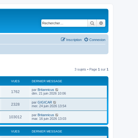
Rechercher
Recherche avancé
Inscription
Connexion
3 sujets • Page
1
sur
1
VUES
DERNIER MESSAGE
D
par
Britannicus
V
1762
e
dim. 21 juin 2026 10:06
r
u
n
D
par
GIGICAR
V
2328
i
e
mer. 24 juin 2026 13:54
e
e
r
r
u
n
D
par
Britannicus
s
m
V
103012
i
e
mar. 16 juin 2026 13:03
e
e
e
r
s
r
u
n
s
s
m
i
a
VUES
e
DERNIER MESSAGE
e
e
g
s
r
e