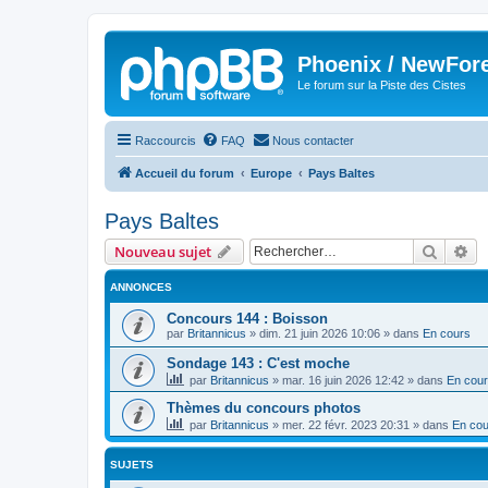
Phoenix / NewFor
Le forum sur la Piste des Cistes
Raccourcis
FAQ
Nous contacter
Accueil du forum
Europe
Pays Baltes
Pays Baltes
Recher
Re
Nouveau sujet
ANNONCES
Concours 144 : Boisson
par
Britannicus
»
dim. 21 juin 2026 10:06
» dans
En cours
Sondage 143 : C'est moche
par
Britannicus
»
mar. 16 juin 2026 12:42
» dans
En cou
Thèmes du concours photos
par
Britannicus
»
mer. 22 févr. 2023 20:31
» dans
En cou
SUJETS