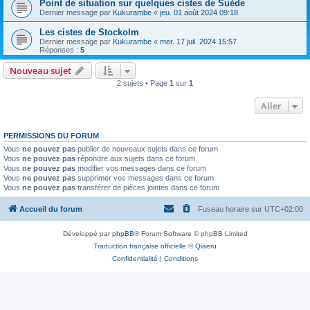
Point de situation sur quelques cistes de Suède
Dernier message par
Kukurambe
«
jeu. 01 août 2024 09:18
Les cistes de Stockolm
Dernier message par
Kukurambe
«
mer. 17 juil. 2024 15:57
Réponses :
5
Nouveau sujet
2 sujets • Page
1
sur
1
Aller
PERMISSIONS DU FORUM
Vous
ne pouvez pas
publier de nouveaux sujets dans ce forum
Vous
ne pouvez pas
répondre aux sujets dans ce forum
Vous
ne pouvez pas
modifier vos messages dans ce forum
Vous
ne pouvez pas
supprimer vos messages dans ce forum
Vous
ne pouvez pas
transférer de pièces jointes dans ce forum
Accueil du forum
Fuseau horaire sur
UTC+02:00
Développé par
phpBB
® Forum Software © phpBB Limited
Traduction française officielle
©
Qiaeru
Confidentialité
|
Conditions