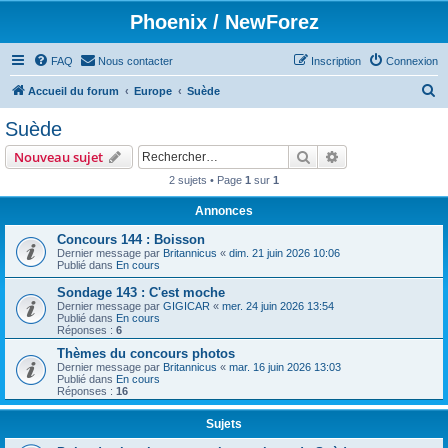
Phoenix / NewForez
FAQ
Nous contacter
Inscription
Connexion
R
Accueil du forum
Europe
Suède
e
Suède
c
Rechercher
Recherche avanc
Nouveau sujet
h
2 sujets • Page
1
sur
1
e
Annonces
r
c
Concours 144 : Boisson
Dernier message par
Britannicus
«
dim. 21 juin 2026 10:06
h
Publié dans
En cours
e
Sondage 143 : C'est moche
Dernier message par
GIGICAR
«
mer. 24 juin 2026 13:54
r
Publié dans
En cours
Réponses :
6
Thèmes du concours photos
Dernier message par
Britannicus
«
mar. 16 juin 2026 13:03
Publié dans
En cours
Réponses :
16
Sujets