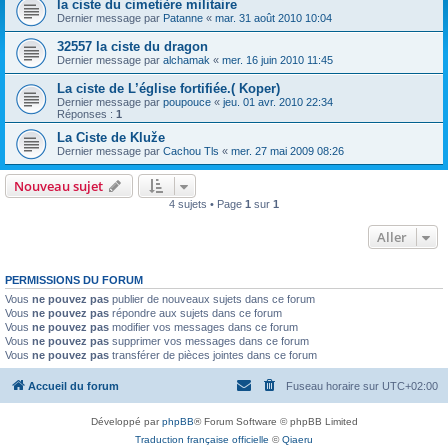
la ciste du cimetière militaire
Dernier message par
Patanne
«
mar. 31 août 2010 10:04
32557 la ciste du dragon
Dernier message par
alchamak
«
mer. 16 juin 2010 11:45
La ciste de L’église fortifiée.( Koper)
Dernier message par
poupouce
«
jeu. 01 avr. 2010 22:34
Réponses :
1
La Ciste de Kluže
Dernier message par
Cachou Tls
«
mer. 27 mai 2009 08:26
Nouveau sujet
4 sujets • Page
1
sur
1
Aller
PERMISSIONS DU FORUM
Vous
ne pouvez pas
publier de nouveaux sujets dans ce forum
Vous
ne pouvez pas
répondre aux sujets dans ce forum
Vous
ne pouvez pas
modifier vos messages dans ce forum
Vous
ne pouvez pas
supprimer vos messages dans ce forum
Vous
ne pouvez pas
transférer de pièces jointes dans ce forum
Accueil du forum
Fuseau horaire sur
UTC+02:00
Développé par
phpBB
® Forum Software © phpBB Limited
Traduction française officielle
©
Qiaeru