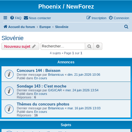
Phoenix / NewForez
FAQ
Nous contacter
Inscription
Connexion
R
Accueil du forum
Europe
Slovénie
e
Slovénie
c
Rechercher
Recherche avanc
Nouveau sujet
h
4 sujets • Page
1
sur
1
e
Annonces
r
c
Concours 144 : Boisson
Dernier message par
Britannicus
«
dim. 21 juin 2026 10:06
h
Publié dans
En cours
e
Sondage 143 : C'est moche
Dernier message par
GIGICAR
«
mer. 24 juin 2026 13:54
r
Publié dans
En cours
Réponses :
6
Thèmes du concours photos
Dernier message par
Britannicus
«
mar. 16 juin 2026 13:03
Publié dans
En cours
Réponses :
16
Sujets